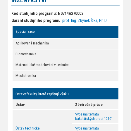
INŽENÝRSTVÍ
Kód studijního programu: N0714A270002
Garant studijního programu
:
prof. Ing. Zbyněk Šika, Ph.D.
Specializace
Aplikovaná mechanika
Biomechanika
Matematické modelování v technice
Mechatronika
Ústavy fakulty, které zajišťují výuku
Ústav
Závěrečné práce
Vypsaná témata
bakalářských prací 12101
​
Ústav technické
Vypsaná témata