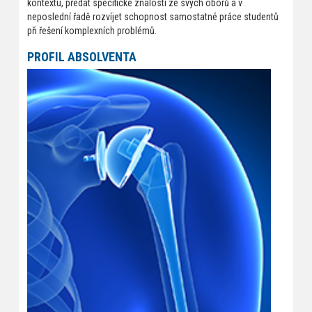
kontextu, předat specifické znalosti ze svých oborů a v
neposlední řadě rozvíjet schopnost samostatné práce studentů
při řešení komplexních problémů.
PROFIL ABSOLVENTA