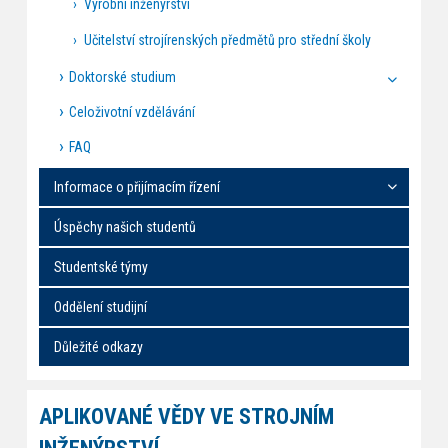
Výrobní inženýrství
Učitelství strojírenských předmětů pro střední školy
Doktorské studium
Celoživotní vzdělávání
FAQ
Informace o přijímacím řízení
Úspěchy našich studentů
Studentské týmy
Oddělení studijní
Důležité odkazy
APLIKOVANÉ VĚDY VE STROJNÍM