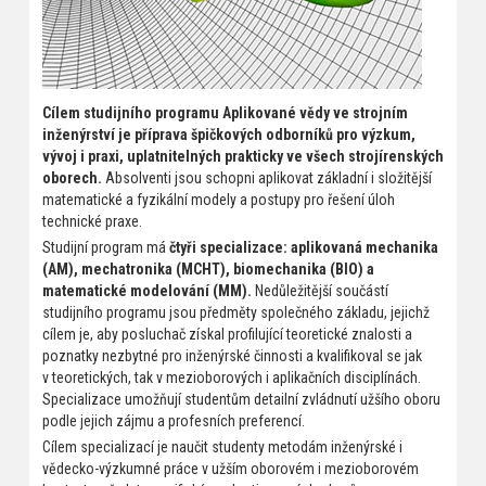
Cílem studijního programu Aplikované vědy ve strojním
inženýrství je příprava špičkových odborníků pro výzkum,
vývoj i praxi, uplatnitelných prakticky ve všech strojírenských
oborech.
Absolventi jsou schopni aplikovat základní i složitější
matematické a fyzikální modely a postupy pro řešení úloh
technické praxe.
Studijní program má
čtyři specializace: aplikovaná mechanika
(AM), mechatronika (MCHT), biomechanika (BIO) a
matematické modelování (MM).
Nedůležitější součástí
studijního programu jsou předměty společného základu, jejichž
cílem je, aby posluchač získal profilující teoretické znalosti a
poznatky nezbytné pro inženýrské činnosti a kvalifikoval se jak
v teoretických, tak v mezioborových i aplikačních disciplínách.
Specializace umožňují studentům detailní zvládnutí užšího oboru
podle jejich zájmu a profesních preferencí.
Cílem specializací je naučit studenty metodám inženýrské i
vědecko-výzkumné práce v užším oborovém i mezioborovém