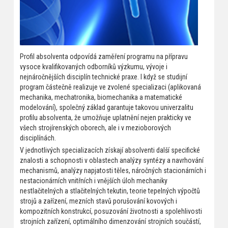
Profil absolventa odpovídá zaměření programu na přípravu
vysoce kvalifikovaných odborníků výzkumu, vývoje i
nejnáročnějších disciplín technické praxe. I když se studijní
program částečně realizuje ve zvolené specializaci (aplikovaná
mechanika, mechatronika, biomechanika a matematické
modelování), společný základ garantuje takovou univerzalitu
profilu absolventa, že umožňuje uplatnění nejen prakticky ve
všech strojírenských oborech, ale i v mezioborových
disciplínách.
V jednotlivých specializacích získají absolventi další specifické
znalosti a schopnosti v oblastech analýzy syntézy a navrhování
mechanismů, analýzy napjatosti těles, náročných stacionárních i
nestacionárních vnitřních i vnějších úloh mechaniky
nestlačitelných a stlačitelných tekutin, teorie tepelných výpočtů
strojů a zařízení, mezních stavů porušování kovových i
kompozitních konstrukcí, posuzování životnosti a spolehlivosti
strojních zařízení, optimálního dimenzování strojních součástí,