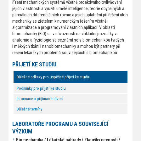
řízení mechanických systémů včetně proaktivního ovlivňování
jejich vlastností a využití umělé inteligence, teorie obyčejných a
parciálních diferenciálních rovnic a jejich uplatnění při řešení úloh
mechaniky se zřetelem k numerickým řešením včetně
algoritmizace a programování vlastních aplikací. V oblasti
biomechaniky (BIO) se v návaznosti na základní poznatky z
anatomie a fyziologie se seznámí se s biomechanikou tvrdých
i měkkých tkání i nanobiomechaniky a mohou být partnery při
řešení lékařských problémů souvisejících s biomechanikou.
PŘIJETÍ KE STUDIU
Důležité odkazy pro úspěšné přijetí ke studiu
Podmínky pro přijetí ke studiu
Informace o přijímacím řízení
Důležité termíny
LABORATOŘE PROGRAMU A SOUVISEJÍCÍ
VÝZKUM
Biomechanika / Lékařské náhrady / Zkoušky pevnosti /