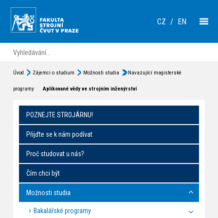
CZ
/
EN
Úvod
Zájemci o studium
Možnosti studia
Navazující magisterské
programy
Aplikované vědy ve strojním inženýrství
POZNEJTE STROJÁRNU!
Přijďte se k nám podívat
Proč studovat u nás?
Čím chci být
Možnosti studia
Bakalářské programy