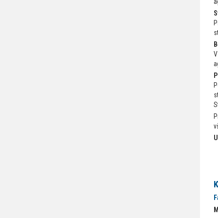
a
S
P
s
B
V
a
P
P
s
S
P
v
U
K
F
M