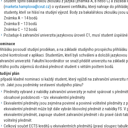
Student splnil bakalářskou zkoušku z jazyka (známka A, B nebo C) a zažáda
(
marketa.hamplova@cvut.cz
) o vystavení certifikátu, který nahraje do přihláš
studenty, kteří se hlásí na studijní výjezd. Body za bakalářskou zkoušku jsou
Známka A – 14 bodů
Známka B – 13 bodů
Známka C – 12 bodů
Požaduje-li zahraniční univerzita jazykovou úroveň C1, musí student úspěšně 
ominace
řihlášku posoudí studijní proděkan, a na základě studijního prospěchu přihlášku 
ožné kontrolovat v aplikaci. Studentům, kteří byli schváleni a doložili jazykovo
ahraniční univerzitě. Fakultní koordinátor se snaží přidělit univerzitu na základě
ětšího počtu zájemců dostává přednost student s větším počtem bodů.
tudijní plán
 případě kladné nominaci si každý student, který vyjíždí na zahraniční univerzitu m
rch. Jaké jsou podmínky sestavení studijního plánu?
Předměty vybrané z nabídky zahraniční univerzity je nutné spárovat s předmě
obsahové podobnosti – tzv. ekvivalentní předměty.
Ekvivalentní předměty jsou zejména povinné a povinně volitelné předměty z p
ekvivalentní předmět může být dále vybrán libovolný předmět z nabídky FS. V 
ekvivalentní předmět, zapisuje student zahraniční předmět i do pravé části t
volitelný předmět.
Celkový součet ECTS kreditů u ekvivalentních předmětů (pravý sloupec tabulky