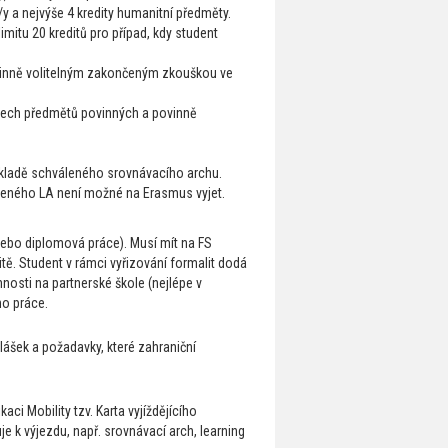
/y a nejvýše 4 kredity humanitní předměty.
mitu 20 kreditů pro případ, kdy student
vinně volitelným zakončeným zkouškou ve
šech předmětů povinných a povinně
ákladě schváleného srovnávacího archu.
rzeného LA není možné na Erasmus vyjet.
nebo diplomová práce). Musí mít na FS
tě. Student v rámci vyřizování formalit dodá
nosti na partnerské škole (nejlépe v
ho práce.
lášek a požadavky, které zahraniční
aci Mobility tzv. Karta vyjíždějícího
je k výjezdu, např. srovnávací arch, learning