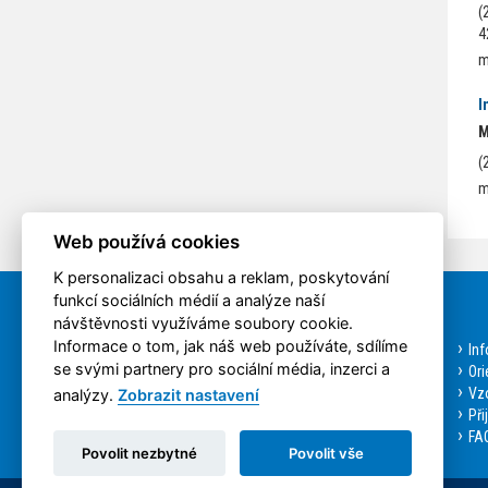
(
4
m
I
M
(
m
Web používá cookies
K personalizaci obsahu a reklam, poskytování
funkcí sociálních médií a analýze naší
Rychlá volba
návštěvnosti využíváme soubory cookie.
Informace o tom, jak náš web používáte, sdílíme
Aktuality
In
se svými partnery pro sociální média, inzerci a
Bakalářské studium
Ori
Magisterské studium
Vzo
analýzy.
Zobrazit nastavení
Doktorské studium
Při
Přihláška ke studiu
FAQ
Povolit nezbytné
Povolit vše