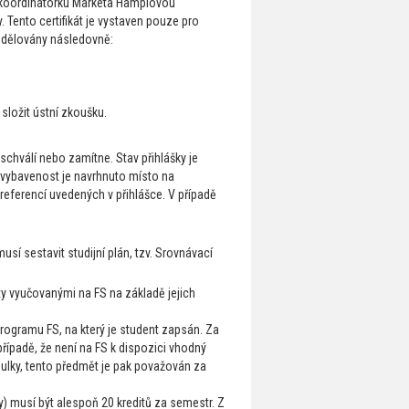
l koordinátorku Markéta Hamplovou
ky. Tento certifikát je vystaven pouze pro
 udělovány následovně:
složit ústní zkoušku.
schválí nebo zamítne. Stav přihlášky je
u vybavenost je navrhnuto místo na
 preferencí uvedených v přihlášce. V případě
usí sestavit studijní plán, tzv. Srovnávací
ty vyučovanými na FS na základě jejich
rogramu FS, na který je student zapsán. Za
případě, že není na FS k dispozici vhodný
abulky, tento předmět je pak považován za
) musí být alespoň 20 kreditů za semestr. Z