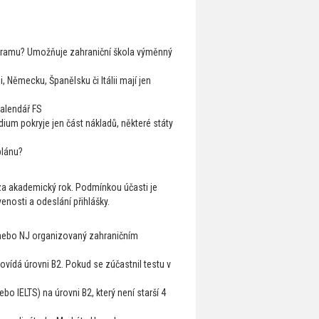
ogramu? Umožňuje zahraniční škola výměnný
, Německu, Španělsku či Itálii mají jen
alendář FS
dium pokryje jen část nákladů, některé státy
plánu?
í za akademický rok. Podmínkou účasti je
venosti a odeslání přihlášky.
a/nebo NJ organizovaný zahraničním
vídá úrovni B2. Pokud se zúčastnil testu v
 IELTS) na úrovni B2, který není starší 4