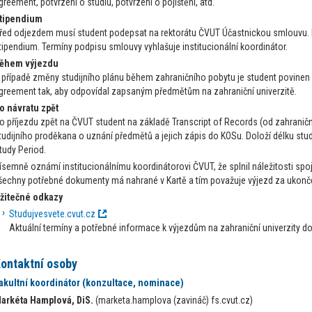
greement, potvrzení o studiu, potvrzení o pojištění, atd.
tipendium
řed odjezdem musí student podepsat na rektorátu ČVUT Účastnickou smlouvu.
tipendium. Termíny podpisu smlouvy vyhlašuje institucionální koordinátor.
ěhem výjezdu
 případě změny studijního plánu během zahraničního pobytu je student povinen u
greement tak, aby odpovídal zapsaným předmětům na zahraniční univerzitě.
o návratu zpět
o příjezdu zpět na ČVUT student na základě Transcript of Records (od zahraničn
tudijního proděkana o uznání předmětů a jejich zápis do KOSu. Doloží délku st
tudy Period.
ísemně oznámí institucionálnímu koordinátorovi ČVUT, že splnil náležitosti sp
šechny potřebné dokumenty má nahrané v Kartě a tím považuje výjezd za ukonč
žitečné odkazy
Studujvesvete.cvut.cz
Aktuální termíny a potřebné informace k výjezdům na zahraniční univerzity d
ontaktní osoby
akultní koordinátor (konzultace, nominace)
arkéta Hamplová, DiS.
(marketa.hamplova (zavináč) fs.cvut.cz)