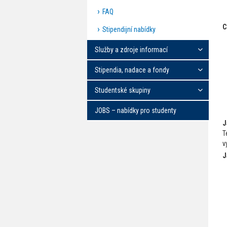
FAQ
C
Stipendijní nabídky
Služby a zdroje informací
Stipendia, nadace a fondy
Studentské skupiny
JOBS – nabídky pro studenty
J
T
v
J