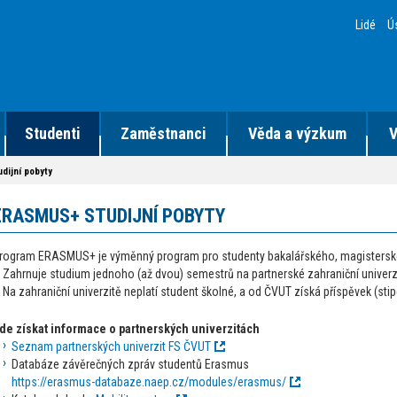
Lidé
Ú
Studenti
Zaměstnanci
Věda a výzkum
V
ijní pobyty
ERASMUS+ STUDIJNÍ POBYTY
rogram ERASMUS+ je výměnný program pro studenty bakalářského, magisterské
Zahrnuje studium jednoho (až dvou) semestrů na partnerské zahraniční univerz
Na zahraniční univerzitě neplatí student školné, a od ČVUT získá příspěvek (sti
de získat informace o partnerských univerzitách
Seznam partnerských univerzit FS ČVUT
Databáze závěrečných zpráv studentů Erasmus
https://erasmus-databaze.naep.cz/modules/erasmus/