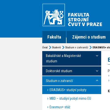
Fakulta
Zájemci o studium
Úvod
Studenti
Studium v zahraničí
ERASMUS+ stud
Bakalářské a Magisterské
studium
Doktorské studium
P
Studium v zahraničí
ERASMUS+ studijní pobyty
K
MBD – studijní pobyt mimo EU
Erasmus+ stáž