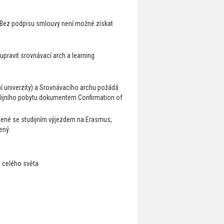
 Bez podpisu smlouvy není možné získat
pravit srovnávací arch a learning
í univerzity) a Srovnávacího archu požádá
udijního pobytu dokumentem Confirmation of
ojené se studijním výjezdem na Erasmus,
ený.
o celého světa