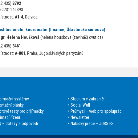
22 435)
8792
20731146393
ístnost:
A1-4
, Dejvice
nstitucionální koordinátor (finance, Účastnická smlouva)
gr. Helena Houšková
(helena.houskova (zavináč) cvut.cz)
22 435)
3461
ístnost:
A-801
, Praha, Jugoslávských partyzánů
formační systémy
Studium v zahraničí
entační plánky
Social Wall
rové testy pro přijímačky
Průmysl – web pro spolupráci
jímací řízení
Newsletter
 – dotazy a odpovědi
Nabídky práce – JOBS FS