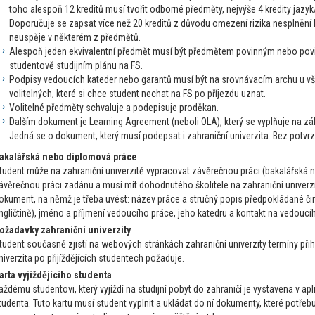
toho alespoň 12 kreditů musí tvořit odborné předměty, nejvýše 4 kredity jazyk
Doporučuje se zapsat více než 20 kreditů z důvodu omezení rizika nesplnění li
neuspěje v některém z předmětů.
Alespoň jeden ekvivalentní předmět musí být předmětem povinným nebo po
studentově studijním plánu na FS.
Podpisy vedoucích kateder nebo garantů musí být na srovnávacím archu u v
volitelných, které si chce student nechat na FS po příjezdu uznat.
Volitelné předměty schvaluje a podepisuje proděkan.
Dalším dokument je Learning Agreement (neboli OLA), který se vyplňuje na z
Jedná se o dokument, který musí podepsat i zahraniční univerzita. Bez potv
akalářská nebo diplomová práce
tudent může na zahraniční univerzitě vypracovat závěrečnou práci (bakalářská 
ávěrečnou práci zadánu a musí mít dohodnutého školitele na zahraniční univerzi
okument, na němž je třeba uvést: název práce a stručný popis předpokládané čin
ngličtině), jméno a příjmení vedoucího práce, jeho katedru a kontakt na vedoucí
ožadavky zahraniční univerzity
tudent současně zjistí na webových stránkách zahraniční univerzity termíny přih
niverzita po přijíždějících studentech požaduje.
arta vyjíždějícího studenta
aždému studentovi, který vyjíždí na studijní pobyt do zahraničí je vystavena v aplik
tudenta. Tuto kartu musí student vyplnit a ukládat do ní dokumenty, které potřebu