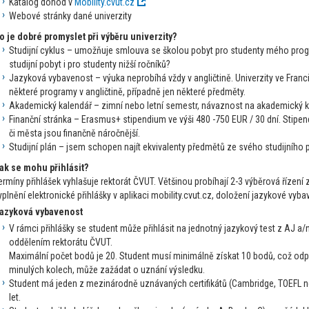
Katalog dohod v
Mobility.cvut.cz
Webové stránky dané univerzity
o je dobré promyslet při výběru univerzity?
Studijní cyklus – umožňuje smlouva se školou pobyt pro studenty mého pr
studijní pobyt i pro studenty nižší ročníků?
Jazyková vybavenost – výuka neprobíhá vždy v angličtině. Univerzity ve Francii
některé programy v angličtině, případně jen některé předměty.
Akademický kalendář – zimní nebo letní semestr, návaznost na akademický k
Finanční stránka – Erasmus+ stipendium ve výši 480 -750 EUR / 30 dní. Stipen
či města jsou finančně náročnější.
Studijní plán – jsem schopen najít ekvivalenty předmětů ze svého studijního 
ak se mohu přihlásit?
ermíny přihlášek vyhlašuje rektorát ČVUT. Většinou probíhají 2-3 výběrová řízen
yplnění elektronické přihlášky v aplikaci mobility.cvut.cz, doložení jazykové vyba
azyková vybavenost
V rámci přihlášky se student může přihlásit na jednotný jazykový test z AJ 
oddělením rektorátu ČVUT.
Maximální počet bodů je 20. Student musí minimálně získat 10 bodů, což odpo
minulých kolech, může zažádat o uznání výsledku.
Student má jeden z mezinárodně uznávaných certifikátů (Cambridge, TOEFL nebo
let.