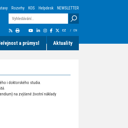
stavy
Rozvrhy
KOS
Helpdesk
NEWSLETTER
CZ
/
EN
eřejnost a průmysl
Aktuality
ho i doktorského studia.
itě.
pendium) na zvýšené životní náklady