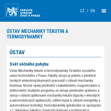
CZ
/
EN
ÚSTAV MECHANIKY TEKUTIN A
TERMODYNAMIKY
ÚSTAV
Svět věčného pohybu
Ústav Mechaniky tekutin a termodynamiky Českého vysokého
učení technického v Praze, Fakulty strojní je jedním z předních
českých vědeckovýzkumných pracovišť v oblasti mechaniky
kontinua. Kromě výuky předmětů v bakalářském, magisterském a
doktorském studijním programu se věnuje především výzkumu a
vývoji v oblasti aplikované mechaniky tekutin (typicky v leteckých
a automobilových aplikacích), sdílení tepla (v oblasti energetiky a
automobilové techniky), hemodynamiky (především ve spolupráci
s 1. lékařskou fakultou Univerzity Karlovy) a problematice