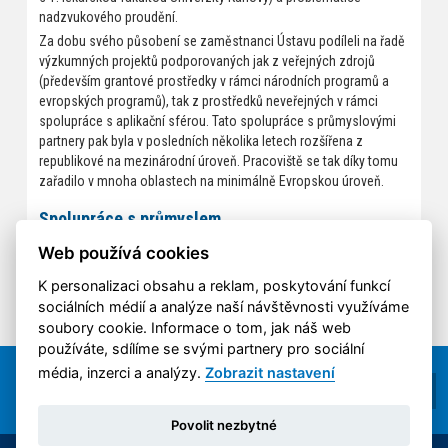
nadzvukového proudění.
Za dobu svého působení se zaměstnanci Ústavu podíleli na řadě
výzkumných projektů podporovaných jak z veřejných zdrojů
(především grantové prostředky v rámci národních programů a
evropských programů), tak z prostředků neveřejných v rámci
spolupráce s aplikační sférou. Tato spolupráce s průmyslovými
partnery pak byla v posledních několika letech rozšířena z
republikové na mezinárodní úroveň. Pracoviště se tak díky tomu
zařadilo v mnoha oblastech na minimálně Evropskou úroveň.
Spolupráce s průmyslem
Škoda auto, a.s., FANS, a.s., Brentwood Industries Inc., Intecha
Web používá cookies
spol. s r.o., NET4GAS, s.r.o., LOM Praha s.p. a řadou dalších.
K personalizaci obsahu a reklam, poskytování funkcí
sociálních médií a analýze naší návštěvnosti využíváme
soubory cookie. Informace o tom, jak náš web
používáte, sdílíme se svými partnery pro sociální
média, inzerci a analýzy.
Zobrazit nastavení
Povolit nezbytné