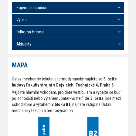
Zájemci o studium
Výuka
Odborná činnost
Aktuality
MAPA
Ústav mechaniky tekutin a termodynamiky najdete ve
3. patře
budovy Fakulty strojní v Dejvicích, Technická 4, Praha 6
.
Vejděte hlavním vchodem, projděte vestibulem a vydejte se buď
po schodišti nebo výtahem „pater-noster“
do 3. patra
, kde mezi
schodištěm a výtahem
v bloku B1
, najdete vstup na Ústav
mechaniky tekutin a termodynamiky.