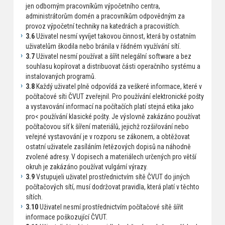
jen odborným pracovníkům výpočetního centra,
administrátorům domén a pracovníkům odpovědným za
provoz výpočetní techniky na katedrách a pracovištích.
3.6
Uživatel nesmí vyvíjet takovou činnost, která by ostatním
uživatelům škodila nebo bránila v řádném využívání sítí.
3.7
Uživatel nesmí používat a šířit nelegální software a bez
souhlasu kopírovat a distribuovat části operačního systému a
instalovaných programů.
3.8
Každý uživatel plně odpovídá za veškeré informace, které v
počítačové síti ČVUT zveřejnil. Pro používání elektronické pošty
a vystavování informací na počítačích platí stejná etika jako
pro< používání klasické pošty. Je výslovně zakázáno používat
počítačovou síť k šíření materiálů, jejichž rozšiřování nebo
veřejné vystavování je v rozporu se zákonem, a obtěžovat
ostatní uživatele zasíláním řetězových dopisů na náhodně
zvolené adresy. V dopisech a materiálech určených pro větší
okruh je zakázáno používat vulgární výrazy.
3.9
Vstupujeli uživatel prostřednictvím sítě ČVUT do jiných
počítačových sítí, musí dodržovat pravidla, která platí v těchto
sítích.
3.10
Uživatel nesmí prostřednictvím počítačové sítě šířit
informace poškozující ČVUT.