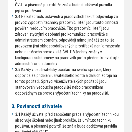
ČVUT a písemně potvrdil, že zná a bude dodržovat pravidla
jejího používání.
2.4
Na katedrách, ústavech a pracovištích fakult odpovídají za
provoz výpočetní techniky pracovníci, kteří jsou touto činností
pověřeni vedoucím pracoviště. Tito pracovníci, kteří jsou
zároveň styčnými osobami pro komunikaci pracoviště s
administrátorem domény, odpovídají mimo jiné též za to, že
provozem jimi obhospodařovaných prostředků není omezován
nebo narušován provoz sítě ČVUT. Všechny změny v
konfiguraci subdomény na pracovišti proto předem konzultují s
administrátorem domény.
2.5
Každý víceuživatelský počítač má svého správce, který
odpovídá za přidělení uživatelského konta a dalších zdrojů na
tomto počítači. Správci víceuživatelských počítačů jsou
stanovováni vedoucím pracoviště nebo pracovníkem
odpovědným za provoz výpočetní techniky na pracovišti.
3. Povinnosti uživatele
3.1
Každý uživatel před započetím práce s výpočetní technikou
absolvuje školení nebo jinak prokáže, že umí tuto techniku
používat, a písemně potvrdí, že zná a bude dodržovat pravidla