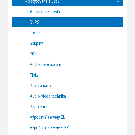
Poskytované služby
Autorizace, hesla
DUPS
E-mail
Skupiny
KOS
Počítačové učebny
Tisky
Posluchárny
Audio-video technika
Připojení k síti
Výpočetní servery EL
Výpočetní servery FLEX