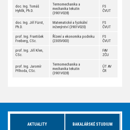
Termomechanika a
doc. Ing. Tomáš
FS
mechanika tekutin
Hyhlík, Ph.D.
ČVUT
(3901V028)
doc. Ing. Jiří Fürst,
Matematické a fyzikální
FS
Ph.D.
inženýrství (3901V020)
ČVUT
prof. Ing. František
Řízení a ekonomika podniku
FS
Freiberg, CSc.
(2305V003)
ČVUT
prof. Ing. Jiří Křen,
FAV
CSc.
ZČU
Termomechanika a
prof. Ing. Jaromír
ÚT AV
mechanika tekutin
Příhoda, CSc.
ČR
(3901V028)
AKTUALITY
BAKALÁŘSKÉ STUDIUM