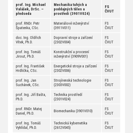
prof. Ing. Michael
Mechanika tuhých a
FS
Valášek, DrSc. –
poddajných těles a
ČVUT
předseda
prostředí (3901V024)
prof. RNDr. Petr
Materiálové inženýrství
FS
Špatenka, CSc.
(3911V011)
ČVUT
doc. Ing. Oldřich
Dopravní stroje a zařízení
FS
Vítek, Ph.D.
(2302V004)
ČVUT
prof. Ing. Tomáš
Konstrukční a procesní
FS
Jirout, Ph.D.
inženýrství (3909V001)
ČVUT
prof. Ing. František
Energetické stroje a zařízení
FS
Hrdlička, CSc.
(2302V006)
ČVUT
prof. Ing. Jan
Strojírenská technologie
FS
Suchánek, CSc.
(2303V002)
ČVUT
prof. Ing. Jiří Bašta,
Technika prostředí
FS
Ph.D.
(2301V024)
ČVUT
prof. RNDr. Matej
FS
Biomechanika (3901V010)
Daniel, Ph.D.
ČVUT
prof. Ing. Tomáš
Technická kybernetika
FS
Vyhlídal, Ph.D.
(2612V045)
ČVUT