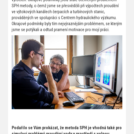
SPH metody, o čemž jsme se přesvědčili při výpočtech proudění
ve výtokových kanálech čerpacích a turbínových stanic,
prováděných ve spolupráci s Centrem hydraulického výzkumu.
Okrajové podmínky byly tím nejvýraznějším problémem, se kterým
jsme se potýkali a odtud pramení motivace pro mojí práci.
Podařilo se Vám prokázat, že metoda SPH je vhodná také pro
simulaci problémů proudění vody v prostředí s volnou