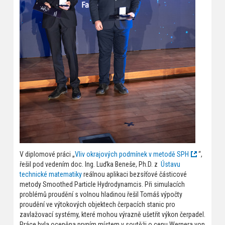
V diplomové práci „
Vliv okrajových podmínek v metodě SPH
“,
řešil pod vedením doc. Ing. Luďka Beneše, Ph.D. z
Ústavu
technické matematiky
reálnou aplikaci bezsíťové částicové
metody Smoothed Particle Hydrodynamcis. Při simulacích
problémů proudění s volnou hladinou řešil Tomáš výpočty
proudění ve výtokových objektech čerpacích stanic pro
zavlažovací systémy, které mohou výrazně ušetřit výkon čerpadel.
Práce byla oceněna prvním místem v soutěži o cenu Wernera von