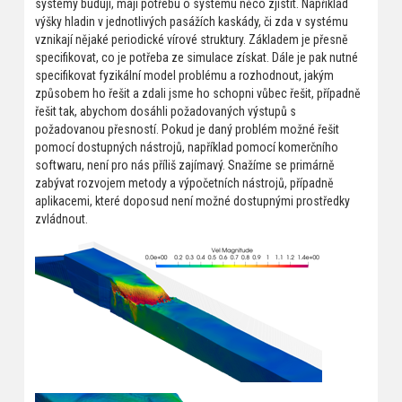
systémy budují, mají potřebu o systému něco zjistit. Například
výšky hladin v jednotlivých pasážích kaskády, či zda v systému
vznikají nějaké periodické vírové struktury. Základem je přesně
specifikovat, co je potřeba ze simulace získat. Dále je pak nutné
specifikovat fyzikální model problému a rozhodnout, jakým
způsobem ho řešit a zdali jsme ho schopni vůbec řešit, případně
řešit tak, abychom dosáhli požadovaných výstupů s
požadovanou přesností. Pokud je daný problém možné řešit
pomocí dostupných nástrojů, například pomocí komerčního
softwaru, není pro nás příliš zajímavý. Snažíme se primárně
zabývat rozvojem metody a výpočetních nástrojů, případně
aplikacemi, které doposud není možné dostupnými prostředky
zvládnout.