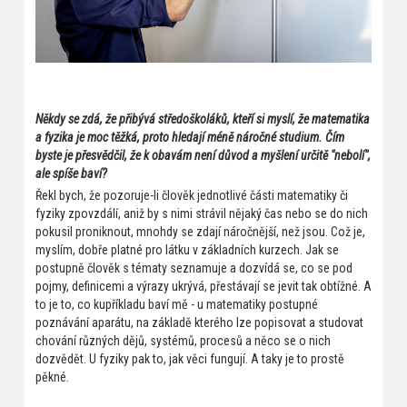
Někdy se zdá, že přibývá středoškoláků, kteří si myslí, že matematika
a fyzika je moc těžká, proto hledají méně náročné studium. Čím
byste je přesvědčil, že k obavám není důvod a myšlení určitě "nebolí",
ale spíše baví?
Řekl bych, že pozoruje-li člověk jednotlivé části matematiky či
fyziky zpovzdálí, aniž by s nimi strávil nějaký čas nebo se do nich
pokusil proniknout, mnohdy se zdají náročnější, než jsou. Což je,
myslím, dobře platné pro látku v základních kurzech. Jak se
postupně člověk s tématy seznamuje a dozvídá se, co se pod
pojmy, definicemi a výrazy ukrývá, přestávají se jevit tak obtížné. A
to je to, co kupříkladu baví mě - u matematiky postupné
poznávání aparátu, na základě kterého lze popisovat a studovat
chování různých dějů, systémů, procesů a něco se o nich
dozvědět. U fyziky pak to, jak věci fungují. A taky je to prostě
pěkné.