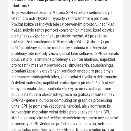
hladinou?
To je všeobecně známo. Metoda SPH vznikla v sedmdesátých
letech pro astrofyzikální výpočty ve třírozměrném prostoru.
Počítat kolize sférických těles v otevřeném prostoru, například
hvězd, nebylo tehdy pomocí konvenčních metod, které obvykle
pracují s tzv. výpočetní sítí, prakticky možné. Až později se
ukázalo, že formalismus SPH metody může být vhodný i pro
určité problémy klasické mechaniky kontinua či inženýrské
problémy, kde metody využívající síť také selhávají. SPH se začalo
používat pro již zmíněné problémy s volnou hladinou, například
pro rozstřik maziva v převodovce, simulace vln, aquaplaningu,
proudění kapalin v otevřených kanálech anebo pro problémy v
mechanice poddajných těles, kde dochází k velkým deformacím
či dělení materiálu, například tvorba špony při obrábění či různé
lomy materiálu. Její popularita však výrazně vzrostla po roce
2002, s nástupem obecných výpočtů na grafických kartách, tzv.
GPGPU - general-purpose computing on graphics processing
units. SPH je poměrně výpočetně náročná, ale v kontrastu ke
konvenčním metodám velmi dobře paralelizovatelná na GPU,
které disponují výrazně vyšším výpočetním výkonem než klasické
procesory - CPU. Jedná se pořád ale o velmi novou metodu s
celou řadou nedořešených záležitostí. To co provádím já, jsou