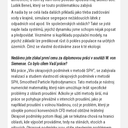
Luděk Beneš, který se touto problematikou zabývá.
A našla by se celá řada dalších příkladů jako třeba zadržování
vody v krajině, simulace segregace nežádoucích látek z
odpadních vod apod. Ve společenských vědách? Také se jistě
najde řada systémů, jejichž dynamiku jsme schopni nějak popsat
a předpovídat. Vezměme si kupříkladu populační modely, na
jejichž základě lze predikovat růst či pokles populace na určitých
územích. Čímž se vlastně dostáváme zase k té ekologii.
Nedávno jste získal první cenu za diplomovou práci v soutěži W. von
Siemense. Co bylo cílem Vaší práce?
Má práce „Vliv okrajových podmínek v metodě SPH“, se zabývala
realizací a studiem vlastností okrajových podmínek v metodě
SPH, Smoothed Particle Hydrodynamics. Tato metoda je nástroj
numerické matematiky, který nám umožňuje řešit specifické
problémy z oblasti proudění. Ačkoliv je užití metody širší, má
práce se pohybuje převážně v intencích proudění, jako je
například proudění s volnou hladinou, což je problém, který je
obvykle pomocí konvenčních CFD metod obtížně řešitelný.
Okrajové podmínky potom říkají, jak se tekutina chová na hranici
oblasti, kde výpočet provádíme, tedy na stěnách, vtocích a
výtocích. Okrajové podmínky jsou stále otevřeným problémem