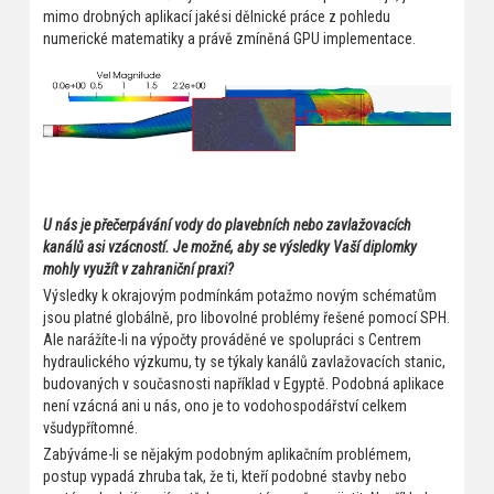
mimo drobných aplikací jakési dělnické práce z pohledu
numerické matematiky a právě zmíněná GPU implementace.
U nás je přečerpávání vody do plavebních nebo zavlažovacích
kanálů asi vzácností. Je možné, aby se výsledky Vaší diplomky
mohly využít v zahraniční praxi?
Výsledky k okrajovým podmínkám potažmo novým schématům
jsou platné globálně, pro libovolné problémy řešené pomocí SPH.
Ale narážíte-li na výpočty prováděné ve spolupráci s Centrem
hydraulického výzkumu, ty se týkaly kanálů zavlažovacích stanic,
budovaných v současnosti například v Egyptě. Podobná aplikace
není vzácná ani u nás, ono je to vodohospodářství celkem
všudypřítomné.
Zabýváme-li se nějakým podobným aplikačním problémem,
postup vypadá zhruba tak, že ti, kteří podobné stavby nebo