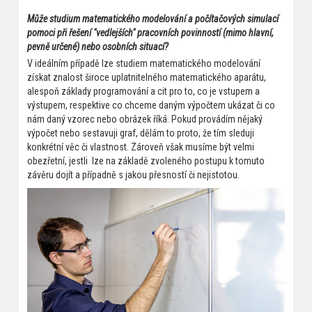
Může studium matematického modelování a počítačových simulací
pomoci při řešení "vedlejších" pracovních povinností (mimo hlavní,
pevně určené) nebo osobních situací?
V ideálním případě lze studiem matematického modelování
získat znalost široce uplatnitelného matematického aparátu,
alespoň základy programování a cit pro to, co je vstupem a
výstupem, respektive co chceme daným výpočtem ukázat či co
nám daný vzorec nebo obrázek říká. Pokud provádím nějaký
výpočet nebo sestavuji graf, dělám to proto, že tím sleduji
konkrétní věc či vlastnost. Zároveň však musíme být velmi
obezřetní, jestli lze na základě zvoleného postupu k tomuto
závěru dojít a případně s jakou přesností či nejistotou.