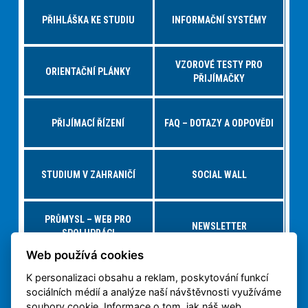
PŘIHLÁŠKA KE STUDIU
INFORMAČNÍ SYSTÉMY
VZOROVÉ TESTY PRO
ORIENTAČNÍ PLÁNKY
PŘIJÍMAČKY
PŘIJÍMACÍ ŘÍZENÍ
FAQ – DOTAZY A ODPOVĚDI
STUDIUM V ZAHRANIČÍ
SOCIAL WALL
PRŮMYSL – WEB PRO
NEWSLETTER
SPOLUPRÁCI
Web používá cookies
K personalizaci obsahu a reklam, poskytování funkcí
NABÍDKY PRÁCE – JOBS FS
VIRTUÁLNÍ PROHLÍDKA
sociálních médií a analýze naší návštěvnosti využíváme
soubory cookie. Informace o tom, jak náš web