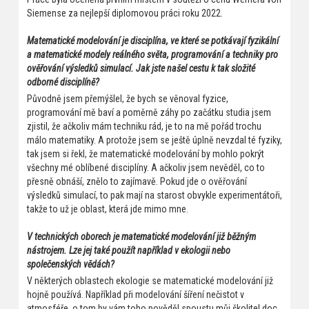
Siemense za nejlepší diplomovou práci roku 2022.
Matematické modelování je disciplína, ve které se potkávají fyzikální
a matematické modely reálného světa, programování a techniky pro
ověřování výsledků simulací. Jak jste našel cestu k tak složité
odborné disciplíně?
Původně jsem přemýšlel, že bych se věnoval fyzice,
programování mě baví a poměrně záhy po začátku studia jsem
zjistil, že ačkoliv mám techniku rád, je to na mě pořád trochu
málo matematiky. A protože jsem se ještě úplně nevzdal té fyziky,
tak jsem si řekl, že matematické modelování by mohlo pokrýt
všechny mé oblíbené disciplíny. A ačkoliv jsem nevěděl, co to
přesně obnáší, znělo to zajímavě. Pokud jde o ověřování
výsledků simulací, to pak mají na starost obvykle experimentátoři,
takže to už je oblast, která jde mimo mne.
V technických oborech je matematické modelování již běžným
nástrojem. Lze jej také použít například v ekologii nebo
společenských vědách?
V některých oblastech ekologie se matematické modelování již
hojně používá. Například při modelování šíření nečistot v
atmosféře, o tom by vám toho pověděl spoustu můj školitel doc.