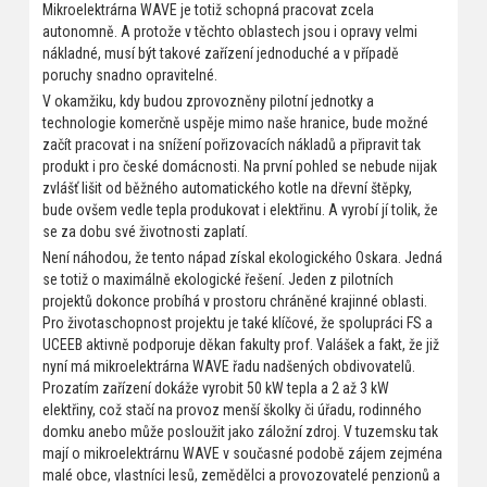
Mikroelektrárna WAVE je totiž schopná pracovat zcela
autonomně. A protože v těchto oblastech jsou i opravy velmi
nákladné, musí být takové zařízení jednoduché a v případě
poruchy snadno opravitelné.
V okamžiku, kdy budou zprovozněny pilotní jednotky a
technologie komerčně uspěje mimo naše hranice, bude možné
začít pracovat i na snížení pořizovacích nákladů a připravit tak
produkt i pro české domácnosti. Na první pohled se nebude nijak
zvlášť lišit od běžného automatického kotle na dřevní štěpky,
bude ovšem vedle tepla produkovat i elektřinu. A vyrobí jí tolik, že
se za dobu své životnosti zaplatí.
Není náhodou, že tento nápad získal ekologického Oskara. Jedná
se totiž o maximálně ekologické řešení. Jeden z pilotních
projektů dokonce probíhá v prostoru chráněné krajinné oblasti.
Pro životaschopnost projektu je také klíčové, že spolupráci FS a
UCEEB aktivně podporuje děkan fakulty prof. Valášek a fakt, že již
nyní má mikroelektrárna WAVE řadu nadšených obdivovatelů.
Prozatím zařízení dokáže vyrobit 50 kW tepla a 2 až 3 kW
elektřiny, což stačí na provoz menší školky či úřadu, rodinného
domku anebo může posloužit jako záložní zdroj. V tuzemsku tak
mají o mikroelektrárnu WAVE v současné podobě zájem zejména
malé obce, vlastníci lesů, zemědělci a provozovatelé penzionů a