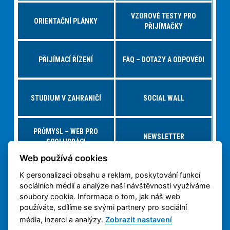
VZOROVÉ TESTY PRO
ORIENTAČNÍ PLÁNKY
PŘIJÍMAČKY
PŘIJÍMACÍ ŘÍZENÍ
FAQ – DOTAZY A ODPOVĚDI
STUDIUM V ZAHRANIČÍ
SOCIAL WALL
PRŮMYSL – WEB PRO
NEWSLETTER
SPOLUPRÁCI
Web používá cookies
K personalizaci obsahu a reklam, poskytování funkcí
NABÍDKY PRÁCE – JOBS FS
VIRTUÁLNÍ PROHLÍDKA
sociálních médií a analýze naší návštěvnosti využíváme
soubory cookie. Informace o tom, jak náš web
používáte, sdílíme se svými partnery pro sociální
OCHRANA OSOBNÍCH
3D TISK NA ČVUT
ÚDAJŮ
média, inzerci a analýzy.
Zobrazit nastavení