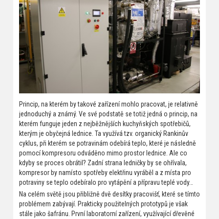
Princip, na kterém by takové zařízení mohlo pracovat, je relativně
jednoduchý a známý. Ve své podstatě se totiž jedná o princip, na
kterém funguje jeden z nejběžnějších kuchyňských spotřebičů,
kterým je obyčejná lednice. Ta využívá tzv. organický Rankinův
cyklus, při kterém se potravinám odebírá teplo, které je následně
pomocí kompresoru odváděno mimo prostor lednice. Ale co
kdyby se proces obrátil? Zadní strana ledničky by se ohřívala,
kompresor by namísto spotřeby elektřinu vyráběl a z místa pro
potraviny se teplo odebíralo pro vytápění a přípravu teplé vody…
Na celém světě jsou přibližně dvě desítky pracovišť, které se tímto
problémem zabývají. Prakticky použitelných prototypů je však
stále jako šafránu. První laboratorní zařízení, využívající dřevěné