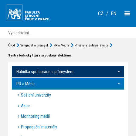
CZ
/
EN
Úvod
Veřejnost a průmysl
PR a Média
Příběhy z ústavů fakulty
Sestra ledničky topí a produkuje elektřinu
Nabídka spolupráce s průmyslem
PR a Média
Sdělení univerzity
Akce
Monitoring médií
Propagační materiály