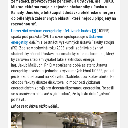
zemědělci, provozovatelé penzionů a ubytoven, ale i CHKO.
Mikroelektrárna zaujala zejména obchodníky z Ruska a
Kanady. Umožňuje totiž zajistit dodávku elektrické energie i
do odlehlých zalesněných oblastí, které nejsou připojeny na
rozvodnou síť.
Univerzitní centrum energeticky efektivních budov
(UCEEB)
spadá pod pražské ČVUT a úzce spolupracuje s
Ústavem
energetiky
, dalším z šestnácti výzkumných ústavů Fakulty strojní
(FS). Zde se v polovině roku 2008 zrodil zdánlivě bláznivý
studentský nápad. Postavit automatický kotel na biomasu, který
by zároveň s teplem vyráběl také elektrickou energii.
Ing. Jakub Maščuch, Ph.D, v současné době asistent Ústavu
energetiky a vedoucí jednoho z výzkumných týmů UCEEB, potkal
ještě jako doktorand na FS svého školitele, doc. Kolovratníka. Na
chodbě fakulty dlouze diskutovali o možnosti výzkumu
energetických zdrojů pro decentralizovanou energetiku. Rozešli
se s úsměvem a hlavně s „dohodou“, že by bylo dobré „něco“
postavit…
Lehce se to řekne, těžko udělá…