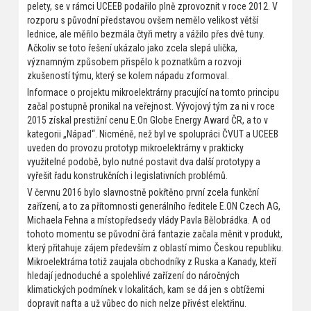
pelety, se v rámci UCEEB podařilo plně zprovoznit v roce 2012. V
rozporu s původní představou ovšem nemělo velikost větší
lednice, ale měřilo bezmála čtyři metry a vážilo přes dvě tuny.
Ačkoliv se toto řešení ukázalo jako zcela slepá ulička,
významným způsobem přispělo k poznatkům a rozvoji
zkušeností týmu, který se kolem nápadu zformoval.
Informace o projektu mikroelektrárny pracující na tomto principu
začal postupně pronikal na veřejnost. Vývojový tým za ni v roce
2015 získal prestižní cenu E.On Globe Energy Award ČR, a to v
kategorii „Nápad“. Nicméně, než byl ve spolupráci ČVUT a UCEEB
uveden do provozu prototyp mikroelektrárny v prakticky
využitelné podobě, bylo nutné postavit dva další prototypy a
vyřešit řadu konstrukčních i legislativních problémů.
V červnu 2016 bylo slavnostně pokřtěno první zcela funkční
zařízení, a to za přítomnosti generálního ředitele E.ON Czech AG,
Michaela Fehna a místopředsedy vlády Pavla Bělobrádka. A od
tohoto momentu se původní čirá fantazie začala měnit v produkt,
který přitahuje zájem především z oblastí mimo Českou republiku.
Mikroelektrárna totiž zaujala obchodníky z Ruska a Kanady, kteří
hledají jednoduché a spolehlivé zařízení do náročných
klimatických podmínek v lokalitách, kam se dá jen s obtížemi
dopravit nafta a už vůbec do nich nelze přivést elektřinu.