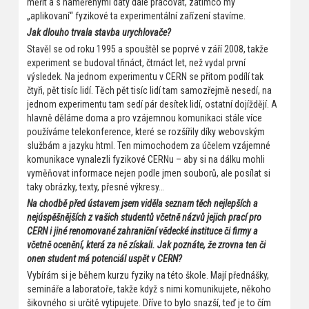
měřit a s naměřenými daty dále pracovat, zatímco my
„aplikovaní“ fyzikové ta experimentální zařízení stavíme.
Jak dlouho trvala stavba urychlovače?
Stavěl se od roku 1995 a spouštěl se poprvé v září 2008, takže
experiment se budoval třináct, čtrnáct let, než vydal první
výsledek. Na jednom experimentu v CERN se přitom podílí tak
čtyři, pět tisíc lidí. Těch pět tisíc lidí tam samozřejmě nesedí, na
jednom experimentu tam sedí pár desítek lidí, ostatní dojíždějí. A
hlavně děláme doma a pro vzájemnou komunikaci stále více
používáme telekonference, které se rozšířily díky webovským
službám a jazyku html. Ten mimochodem za účelem vzájemné
komunikace vynalezli fyzikové CERNu – aby si na dálku mohli
vyměňovat informace nejen podle jmen souborů, ale posílat si
taky obrázky, texty, přesné výkresy…
Na chodbě před ústavem jsem viděla seznam těch nejlepších a
nejúspěšnějších z vašich studentů včetně názvů jejich prací pro
CERN i jiné renomované zahraniční vědecké instituce či firmy a
včetně ocenění, která za ně získali. Jak poznáte, že zrovna ten či
onen student má potenciál uspět v CERN?
Vybírám si je během kurzu fyziky na této škole. Mají přednášky,
semináře a laboratoře, takže když s nimi komunikujete, někoho
šikovného si určitě vytipujete. Dříve to bylo snazší, teď je to čím