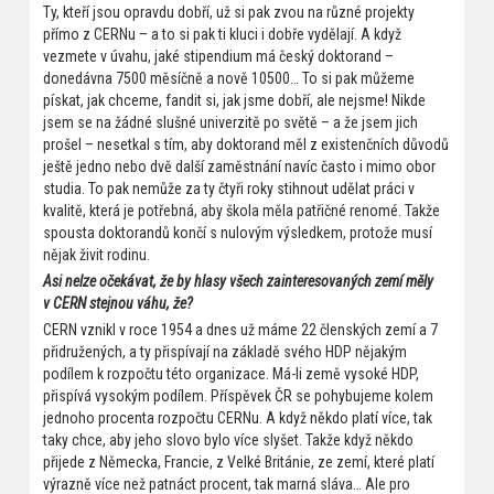
Ty, kteří jsou opravdu dobří, už si pak zvou na různé projekty
přímo z CERNu – a to si pak ti kluci i dobře vydělají. A když
vezmete v úvahu, jaké stipendium má český doktorand –
donedávna 7500 měsíčně a nově 10500… To si pak můžeme
pískat, jak chceme, fandit si, jak jsme dobří, ale nejsme! Nikde
jsem se na žádné slušné univerzitě po světě – a že jsem jich
prošel – nesetkal s tím, aby doktorand měl z existenčních důvodů
ještě jedno nebo dvě další zaměstnání navíc často i mimo obor
studia. To pak nemůže za ty čtyři roky stihnout udělat práci v
kvalitě, která je potřebná, aby škola měla patřičné renomé. Takže
spousta doktorandů končí s nulovým výsledkem, protože musí
nějak živit rodinu.
Asi nelze očekávat, že by hlasy všech zainteresovaných zemí měly
v CERN stejnou váhu, že?
CERN vznikl v roce 1954 a dnes už máme 22 členských zemí a 7
přidružených, a ty přispívají na základě svého HDP nějakým
podílem k rozpočtu této organizace. Má-li země vysoké HDP,
přispívá vysokým podílem. Příspěvek ČR se pohybujeme kolem
jednoho procenta rozpočtu CERNu. A když někdo platí více, tak
taky chce, aby jeho slovo bylo více slyšet. Takže když někdo
přijede z Německa, Francie, z Velké Británie, ze zemí, které platí
výrazně více než patnáct procent, tak marná sláva… Ale pro