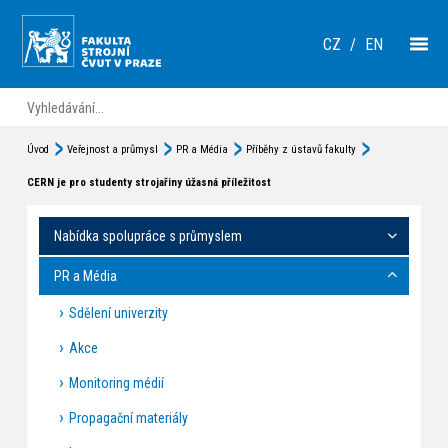
CZ
/
EN
Úvod
Veřejnost a průmysl
PR a Média
Příběhy z ústavů fakulty
CERN je pro studenty strojařiny úžasná příležitost
Nabídka spolupráce s průmyslem
PR a Média
Sdělení univerzity
Akce
Monitoring médií
Propagační materiály