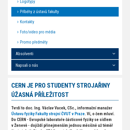
Logotypy
Příběhy z ústavů fakulty
Kontakty
Foto/video pro média
Promo předměty
Absolventi
Napsali o nás
CERN JE PRO STUDENTY STROJAŘINY
ÚŽASNÁ PŘÍLEŽITOST
Tvrdí to doc. Ing. Václav Vacek, CSc., informační manažer
Ústavu fyziky Fakulty strojní ČVUT v Praze
. Ví, o čem mluví.
Do CERN - Evropské laboratoře částicové fyziky se sídlem
v Ženevě - dojíždí přinejmenším jednou měsíčně už téměř