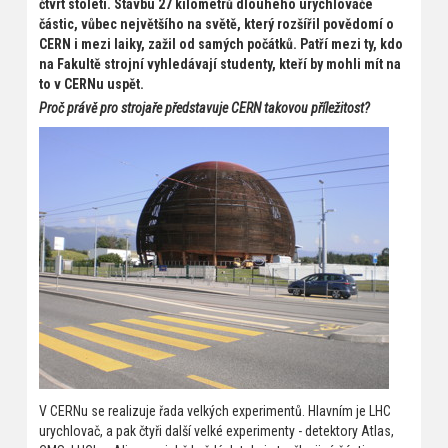
čtvrt století. Stavbu 27 kilometrů dlouhého urychlovače
částic, vůbec největšího na světě, který rozšířil povědomí o
CERN i mezi laiky, zažil od samých počátků. Patří mezi ty, kdo
na Fakultě strojní vyhledávají studenty, kteří by mohli mít na
to v CERNu uspět.
Proč právě pro strojaře představuje CERN takovou příležitost?
V CERNu se realizuje řada velkých experimentů. Hlavním je LHC
urychlovač, a pak čtyři další velké experimenty - detektory Atlas,