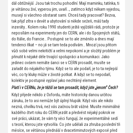
dál obtížnější. Jsou tak trochu pohodlní. Mají maminku, tatínka, ti
je většinou živí, vyperou jim, uvaří…, zatímco když někam vyjedou,
musejí si všechno obstarat sami. Chceš tady pracovat? Bezva,
tak přijď zítra v devět a ubytování si někde sežeň, máš tady
inzeráty… Kolem roku 1990 studenti ještě vyjížděli rádi, protože je
neposílám na experimenty jen do CERN, ale i do Spojených států,
do Itálie, do Francie… Postupně se to ale změnilo a dnes mají
tendenci říkat – no já se tam teda podívám… Mnozí jsou přitom
vůči sobě velmi nekritičtí a velmi nepokorní a je složitý problém je
přinutit k nějaké déle trvající spolupráci a komunikaci. Jako
jedinec ovšem nemáte šanci se v CERN prosadit, musíte se
zařadit do nějakého týmu. Když se to ale podaří, je to ta nejlepší
věc, co ty kluky může v životě potkat. A když se to nepodaří,
kolektiv je postupně vyplaví jako nechtěný element.
Platí i v CERNu, že je těžší se tam prosadit, když jste „jenom“ Čech?
Když přijede někdo z Oxfordu, máte historicky danou určitou
záruku, že to asi nemůže být úplný hlupák. Když vás ale nikdo
nezná, chvilku trvá, než vás začnou brát vážně. Musíte minimálně
každého čtvrt roku do CERN jezdit a předvést nějaký pokrok ve
své práci, ukázat, že vám ty věci fungují, že experimentálně sedí
s teorií, kterou jste vytvořila. Co jste udělali za zhruba poslední tři
měsíce, se většinou přednáší v dvacetiminutových exposé před