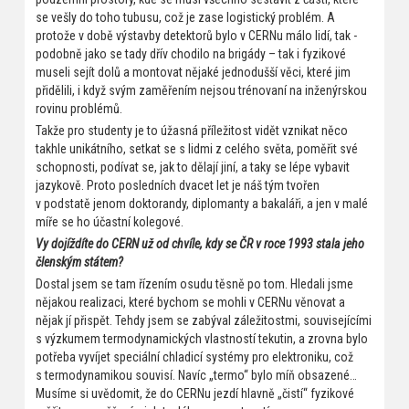
se vešly do toho tubusu, což je zase logistický problém. A
protože v době výstavby detektorů bylo v CERNu málo lidí, tak -
podobně jako se tady dřív chodilo na brigády – tak i fyzikové
museli sejít dolů a montovat nějaké jednodušší věci, které jim
přidělili, i když svým zaměřením nejsou trénovaní na inženýrskou
rovinu problémů.
Takže pro studenty je to úžasná příležitost vidět vznikat něco
takhle unikátního, setkat se s lidmi z celého světa, poměřit své
schopnosti, podívat se, jak to dělají jiní, a taky se lépe vybavit
jazykově. Proto posledních dvacet let je náš tým tvořen
v podstatě jenom doktorandy, diplomanty a bakaláři, a jen v malé
míře se ho účastní kolegové.
Vy dojíždíte do CERN už od chvíle, kdy se ČR v roce 1993 stala jeho
členským státem?
Dostal jsem se tam řízením osudu těsně po tom. Hledali jsme
nějakou realizaci, které bychom se mohli v CERNu věnovat a
nějak jí přispět. Tehdy jsem se zabýval záležitostmi, souvisejícími
s výzkumem termodynamických vlastností tekutin, a zrovna bylo
potřeba vyvíjet speciální chladicí systémy pro elektroniku, což
s termodynamikou souvisí. Navíc „termo“ bylo míň obsazené…
Musíme si uvědomit, že do CERNu jezdí hlavně „čistí“ fyzikové