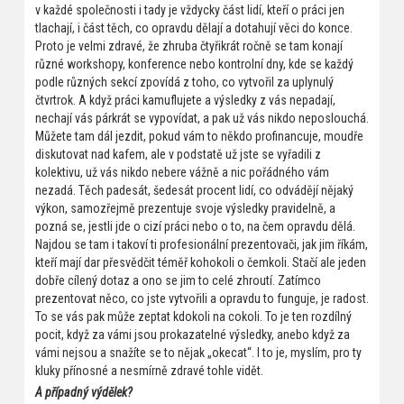
v každé společnosti i tady je vždycky část lidí, kteří o práci jen
tlachají, i část těch, co opravdu dělají a dotahují věci do konce.
Proto je velmi zdravé, že zhruba čtyřikrát ročně se tam konají
různé workshopy, konference nebo kontrolní dny, kde se každý
podle různých sekcí zpovídá z toho, co vytvořil za uplynulý
čtvrtrok. A když práci kamuflujete a výsledky z vás nepadají,
nechají vás párkrát se vypovídat, a pak už vás nikdo neposlouchá.
Můžete tam dál jezdit, pokud vám to někdo profinancuje, moudře
diskutovat nad kafem, ale v podstatě už jste se vyřadili z
kolektivu, už vás nikdo nebere vážně a nic pořádného vám
nezadá. Těch padesát, šedesát procent lidí, co odvádějí nějaký
výkon, samozřejmě prezentuje svoje výsledky pravidelně, a
pozná se, jestli jde o cizí práci nebo o to, na čem opravdu dělá.
Najdou se tam i takoví ti profesionální prezentovači, jak jim říkám,
kteří mají dar přesvědčit téměř kohokoli o čemkoli. Stačí ale jeden
dobře cílený dotaz a ono se jim to celé zhroutí. Zatímco
prezentovat něco, co jste vytvořili a opravdu to funguje, je radost.
To se vás pak může zeptat kdokoli na cokoli. To je ten rozdílný
pocit, když za vámi jsou prokazatelné výsledky, anebo když za
vámi nejsou a snažíte se to nějak „okecat“. I to je, myslím, pro ty
kluky přínosné a nesmírně zdravé tohle vidět.
A případný výdělek?