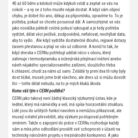
40 až 60 lidmi a kdokoli může kdykoli vstát a zeptat se vás na
cokoli – a vy se z toho musíte nějak dostat. A když vám objeví
chybu, je dobré říci ano, děkuji za připomínku, opravíme to. To je
potřeba, pokud se chcete posunout dál. A samozřejmě se vás
jako nováčka párkrát cvičně pokusí vykoupat a je tedy potřeba
vydržet, dělat věci pečlivě, zodpovědně, nefixlovat, neohýbat data,
aby to vyšlo… Ale když vydržíte dostatečně dlouho, rejpavé dotazy
časem přestanou a ptají se vás už odborně. A končí to tak, že
když dneska v CERNu potřebují udělat něco v oboru, který
zahrnuje i termodynamiku a inženýrská přejímací měření anebo
návrh nějakého specializovaného zařízení, sloužícího třeba
k chlazení, chodí za námi už sami. Zvláště ty první dva tři roky byly
dost těžké, museli jsme brát všechno, ale dnes už si můžu dovolit
říci – tohle dělat nebudu, na to je mých kluků škoda.
Komu váš tým v CERN podléhá?
CERN jako takový není žádný klasický výzkumný ústav, kde je
ředitel, který má náměstky a velí, má spíše horizontální strukturu.
Lidé jsou do určitých funkcí navoleni a nemůžou přikazovat, ale
musejí ostatní přesvědčit, aby výzkum postupoval potřebným
směrem. Takže o zapojení do práce v CERNu rozhoduje každý
sám a míra jeho odhodlání prověřit své schopnosti v účasti na
technicky náročném projetu v mezinárodní konkurenci. A jako