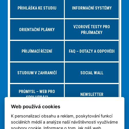
PŘIHLÁŠKA KE STUDIU
INFORMAČNÍ SYSTÉMY
VZOROVÉ TESTY PRO
ORIENTAČNÍ PLÁNKY
PŘIJÍMAČKY
PŘIJÍMACÍ ŘÍZENÍ
FAQ – DOTAZY A ODPOVĚDI
STUDIUM V ZAHRANIČÍ
SOCIAL WALL
PRŮMYSL – WEB PRO
NEWSLETTER
SPOLUPRÁCI
Web používá cookies
K personalizaci obsahu a reklam, poskytování funkcí
NABÍDKY PRÁCE – JOBS FS
VIRTUÁLNÍ PROHLÍDKA
sociálních médií a analýze naší návštěvnosti využíváme
soubory cookie. Informace o tom, jak náš web