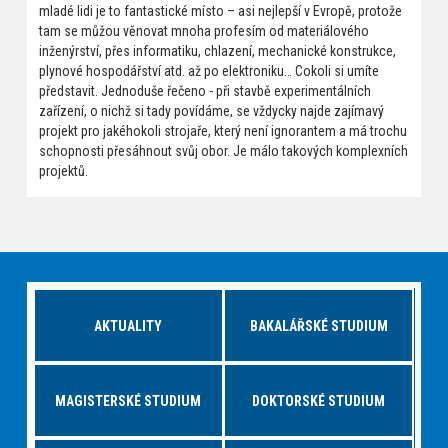
mladé lidi je to fantastické místo – asi nejlepší v Evropě, protože
tam se můžou věnovat mnoha profesím od materiálového
inženýrství, přes informatiku, chlazení, mechanické konstrukce,
plynové hospodářství atd. až po elektroniku… Cokoli si umíte
představit. Jednoduše řečeno - při stavbě experimentálních
zařízení, o nichž si tady povídáme, se vždycky najde zajímavý
projekt pro jakéhokoli strojaře, který není ignorantem a má trochu
schopnosti přesáhnout svůj obor. Je málo takových komplexních
projektů.
AKTUALITY
BAKALÁŘSKÉ STUDIUM
MAGISTERSKÉ STUDIUM
DOKTORSKÉ STUDIUM