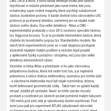
CMS, LHCb a Alice, z nichž každý detekuje trošku jiné částice.
Urychlovač si můžete představit jako tunel metra, kde jsou
instalovány super vodivé magnety, které urychlují subatomové
částice, konkrétně protony. V každé čtvrtině toho obrovského LHC
prstence je postavený detektor, zaměřený jen na nějaké malé
částice svého druhu. Dva velké detektory - Atlas a CMS –
experimentálně prokázaly v roce 2012 existenci speciální částice,
tzv. Higgsova bosonu. To je ta poslední elementární částice, která
chyběla do teoretického popisu tzv. Standardního modelu. Na
všech těch experimentech jsme se s naší skupinou postupně
zúčastnili nějakým malým podílem a neznám lepší projekt
z aplikované fyziky a potažmo i strojařiny, než jsou tyto velké
detektory elementárních částic.
Vezměte si třeba Atlas a představte si ho jako obrovskou
pětipatrovou budovu, která má sedm tisíc tun, a je naplněná
jedinečnou a velice drahou elektronikou, vyvinutou pro tenhle účel
- a všechna ta elektronika musí být nějak rozmístěna, držena,
tvořit definované geometrické celky… Takže tam se uplatní každý
strojař, zvláště při výstavbě. Navíc se tohle všecko muselo
postavit a rozebrané po částech poslat poměrně malým tubusem
100 metrů pod zem, kde je vybudovaný vlastní urychlovač. Pod
zemí jsou pak pro experiment ATLAS vybudované obrovské
podzemní prostory, kde se musí všechno sestavit z částí, které