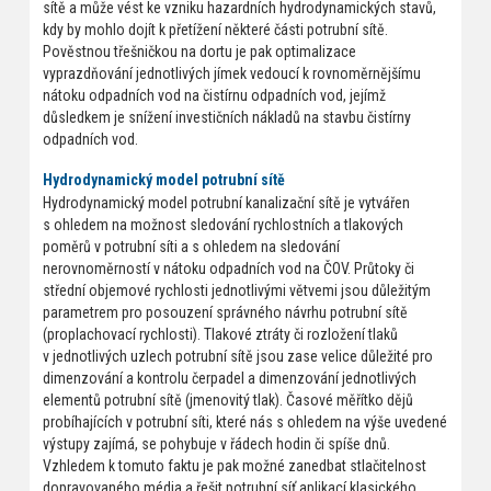
sítě a může vést ke vzniku hazardních hydrodynamických stavů,
kdy by mohlo dojít k přetížení některé části potrubní sítě.
Pověstnou třešničkou na dortu je pak optimalizace
vyprazdňování jednotlivých jímek vedoucí k rovnoměrnějšímu
nátoku odpadních vod na čistírnu odpadních vod, jejímž
důsledkem je snížení investičních nákladů na stavbu čistírny
odpadních vod.
Hydrodynamický model potrubní sítě
Hydrodynamický model potrubní kanalizační sítě je vytvářen
s ohledem na možnost sledování rychlostních a tlakových
poměrů v potrubní síti a s ohledem na sledování
nerovnoměrností v nátoku odpadních vod na ČOV. Průtoky či
střední objemové rychlosti jednotlivými větvemi jsou důležitým
parametrem pro posouzení správného návrhu potrubní sítě
(proplachovací rychlosti). Tlakové ztráty či rozložení tlaků
v jednotlivých uzlech potrubní sítě jsou zase velice důležité pro
dimenzování a kontrolu čerpadel a dimenzování jednotlivých
elementů potrubní sítě (jmenovitý tlak). Časové měřítko dějů
probíhajících v potrubní síti, které nás s ohledem na výše uvedené
výstupy zajímá, se pohybuje v řádech hodin či spíše dnů.
Vzhledem k tomuto faktu je pak možné zanedbat stlačitelnost
dopravovaného média a řešit potrubní síť aplikací klasického