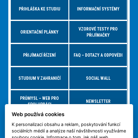
PŘIHLÁŠKA KE STUDIU
INFORMAČNÍ SYSTÉMY
VZOROVÉ TESTY PRO
ORIENTAČNÍ PLÁNKY
PŘIJÍMAČKY
PŘIJÍMACÍ ŘÍZENÍ
FAQ – DOTAZY A ODPOVĚDI
STUDIUM V ZAHRANIČÍ
SOCIAL WALL
PRŮMYSL – WEB PRO
NEWSLETTER
SPOLUPRÁCI
Web používá cookies
K personalizaci obsahu a reklam, poskytování funkcí
NABÍDKY PRÁCE – JOBS FS
VIRTUÁLNÍ PROHLÍDKA
sociálních médií a analýze naší návštěvnosti využíváme
soubory cookie. Informace o tom, jak náš web