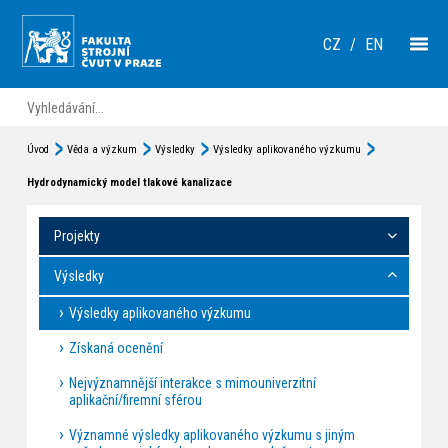
CZ
/
EN
Úvod
Věda a výzkum
Výsledky
Výsledky aplikovaného výzkumu
Hydrodynamický model tlakové kanalizace
Projekty
Výsledky
Výsledky aplikovaného výzkumu
Získaná ocenění
Nejvýznamnější interakce s mimouniverzitní
aplikační/firemní sférou
Významné výsledky aplikovaného výzkumu s jiným