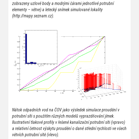
zobrazeny uzlové body a modrými čárami jednotlivé potrubní
elementy – větve) a letecký snímek simulované lokality
(http://mapy.seznam.cz).
Nátok odpadních vod na ČOV jako výsledek simulace proudění v
potrubní síti s použitím různých modelů vyprazdňování jímek.
Ilustrativní tlakové profily v řešené kanalizační potrubní síti (vpravo)
a relativní četnost výskytu proudění o dané střední rychlosti ve všech
větvích potrubní sítě (vlevo).