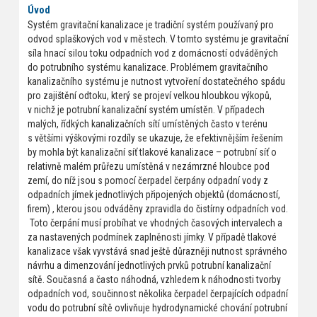
Úvod
Systém gravitační kanalizace je tradiční systém používaný pro
odvod splaškových vod v městech. V tomto systému je gravitační
síla hnací silou toku odpadních vod z domácností odváděných
do potrubního systému kanalizace. Problémem gravitačního
kanalizačního systému je nutnost vytvoření dostatečného spádu
pro zajištění odtoku, který se projeví velkou hloubkou výkopů,
v nichž je potrubní kanalizační systém umístěn. V případech
malých, řídkých kanalizačních sítí umístěných často v terénu
s většími výškovými rozdíly se ukazuje, že efektivnějším řešením
by mohla být kanalizační síť tlakové kanalizace – potrubní síť o
relativně malém průřezu umístěná v nezámrzné hloubce pod
zemí, do níž jsou s pomocí čerpadel čerpány odpadní vody z
odpadních jímek jednotlivých připojených objektů (domácností,
firem) , kterou jsou odváděny zpravidla do čistírny odpadních vod.
Toto čerpání musí probíhat ve vhodných časových intervalech a
za nastavených podmínek zaplněnosti jímky. V případě tlakové
kanalizace však vyvstává snad ještě důrazněji nutnost správného
návrhu a dimenzování jednotlivých prvků potrubní kanalizační
sítě. Současná a často náhodná, vzhledem k náhodnosti tvorby
odpadních vod, součinnost několika čerpadel čerpajících odpadní
vodu do potrubní sítě ovlivňuje hydrodynamické chování potrubní