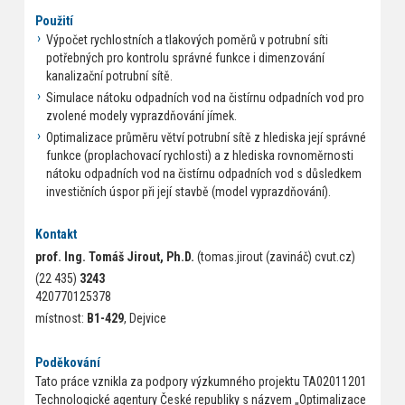
Použití
Výpočet rychlostních a tlakových poměrů v potrubní síti
potřebných pro kontrolu správné funkce i dimenzování
kanalizační potrubní sítě.
Simulace nátoku odpadních vod na čistírnu odpadních vod pro
zvolené modely vyprazdňování jímek.
Optimalizace průměru větví potrubní sítě z hlediska její správné
funkce (proplachovací rychlosti) a z hlediska rovnoměrnosti
nátoku odpadních vod na čistírnu odpadních vod s důsledkem
investičních úspor při její stavbě (model vyprazdňování).
Kontakt
prof. Ing. Tomáš Jirout, Ph.D.
(tomas.jirout (zavináč) cvut.cz)
(22 435)
3243
420770125378
místnost:
B1-429
, Dejvice
Poděkování
Tato práce vznikla za podpory výzkumného projektu TA02011201
Technologické agentury České republiky s názvem „Optimalizace