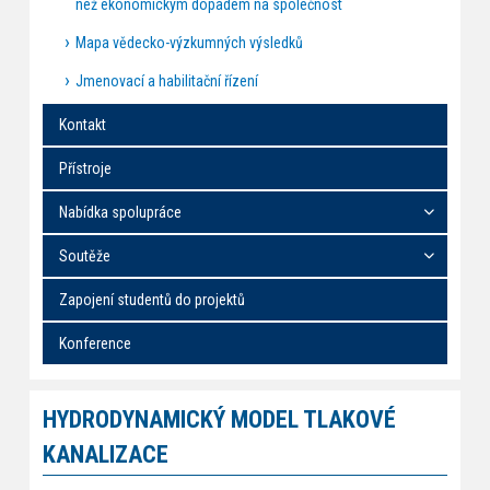
než ekonomickým dopadem na společnost
Mapa vědecko-výzkumných výsledků
Jmenovací a habilitační řízení
Kontakt
Přístroje
Nabídka spolupráce
Soutěže
Zapojení studentů do projektů
Konference
HYDRODYNAMICKÝ MODEL TLAKOVÉ
KANALIZACE