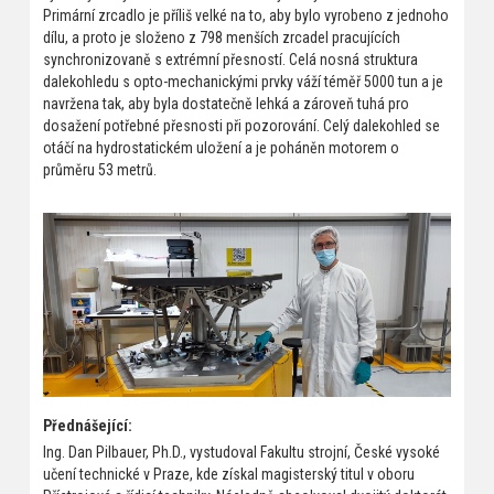
Primární zrcadlo je příliš velké na to, aby bylo vyrobeno z jednoho
dílu, a proto je složeno z 798 menších zrcadel pracujících
synchronizovaně s extrémní přesností. Celá nosná struktura
dalekohledu s opto-mechanickými prvky váží téměř 5000 tun a je
navržena tak, aby byla dostatečně lehká a zároveň tuhá pro
dosažení potřebné přesnosti při pozorování. Celý dalekohled se
otáčí na hydrostatickém uložení a je poháněn motorem o
průměru 53 metrů.
Přednášející:
Ing. Dan Pilbauer, Ph.D., vystudoval Fakultu strojní, České vysoké
učení technické v Praze, kde získal magisterský titul v oboru