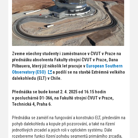
Zveme všechny studenty i zaměstnance v ČVUT v Praze na
přednášku absolventa Fakulty strojní ČVUT v Praze, Dana
Pilbauera, který již několik let pracuje v
European Southern
Observatory (ESO)
a podílí se na stavbě Extrémně velkého
dalekohledu (ELT) v Chile.
Přednáška se bude konat 2. 4. 2025 od 16.15 hodin
v posluchárně D1-366, na Fakultě strojní ČVUT v Praze,
Technická 4, Praha 6.
Přednáška se zaměří na fungování a konstrukci ELT, především na
pohyb dalekohledu a kopule při pozorování, a také na řízení
jednotlivých zrcadel a jejich roli v optickém systému. Dále
rozebereme funkci řízení pohybu segmentů primárního zrcadla,