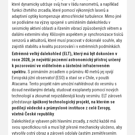
které dynamicky udržuje svůj tvar v řádu nanometrů, a například
funkci čtvrtého zrcadla, které pomocí výkonných laserů a
adaptivní optiky kompenzuje atmosférické turbulence. Mimo jiné
se podíváme na výzvy spojené s umístěním dalekohledu v
seismicky aktivní oblasti a řízením vibrací způsobených větrem a
dalšími externími vlivy. Klíčovým aspektem je synchronizace tisíců
senzorů a aktuátorů, které musí pracovat v dokonalé souhře, aby
zajistili stabilitu a kvalitu pozorování i v extrémních podmínkách.
Extrémně velký dalekohled (ELT), který má být dokončen v
roce 2028, je největší pozemní astronomický přístroj určený
k pozorování ve viditelném a částečně infračerveném
spektru.
S primárním zrcadlem o průměru 40 metrů jej vyvíjí
Evropská jižní observatoř (ESO) a staví se v Chile, v poušti
Atacama. Tento projekt nám umožní nahlédnout do vesmíru s
dosud nevídanými detaily, studovat exoplanety pomocí nových
technologií a zkoumat nejvzdálenější kouty vesmíru. ELT zároveň
představuje
špičkový technologický projekt, na kterém se
podílejí vědecké a průmyslové instituce z celé Evropy,
včetně České republiky
.
Dalekohled je vybaven pěti hlavními zrcadly, z nichž každé má
svou specifickou roli a musí být přesně mechanicky uloženo, aby
vytvořily ostrý obraz a zároveň odolaly častým zemětřesením.