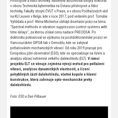
Přístrojové a řídicí techniky. Následně absolvoval dvojitý doktorát
v oboru Technická kybernetika na Ústavu přístrojové a řídicí
techniky, Fakulty strojní ČVUT v Praze, a v oboru Počítačových věd
na KU Leuven v Belgii, kde v roce 2017, pod vedením prof. Tomáše
Vyhlídala a prof. Wima Michielse obhájil disertační práci na téma
"Spectral methods in vibration suppression control systems with
time delays", za kterou získal cenu nadace PRECIOSA. Po
doktorátu pokračoval ve výzkumu na postdoktorandské pozici ve
francouzském GIPSA-lab v Grenoblu, kde se zabýval
potlačováním mechanických vibrací. Od roku 2019 pracuje pro
Evropskou jižní observatoř (ESO), kde se specializuje na řízení a
analýzu vibrací extrémně velkého dalekohledu (ELT).
V rámci
projektu ELT se věnuje zejména vývoji metod pro potlačení
vibrací, analýzou dynamických vlastností, a řízení
pohyblivých částí dalekohledu, včetně kopule a hlavní
konstrukce, která zahrnuje opto-mechanické prvky
dalekohledu.
Foto: ESO a Dan Pilbauer