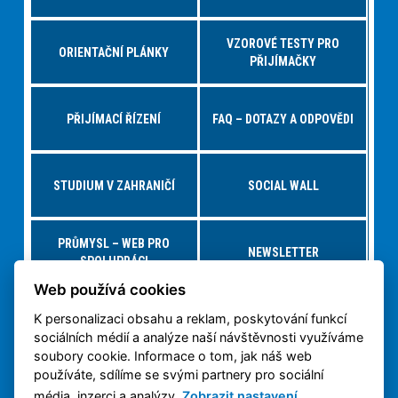
VZOROVÉ TESTY PRO
ORIENTAČNÍ PLÁNKY
PŘIJÍMAČKY
PŘIJÍMACÍ ŘÍZENÍ
FAQ – DOTAZY A ODPOVĚDI
STUDIUM V ZAHRANIČÍ
SOCIAL WALL
PRŮMYSL – WEB PRO
NEWSLETTER
SPOLUPRÁCI
Web používá cookies
K personalizaci obsahu a reklam, poskytování funkcí
NABÍDKY PRÁCE – JOBS FS
VIRTUÁLNÍ PROHLÍDKA
sociálních médií a analýze naší návštěvnosti využíváme
soubory cookie. Informace o tom, jak náš web
používáte, sdílíme se svými partnery pro sociální
OCHRANA OSOBNÍCH
3D TISK NA ČVUT
ÚDAJŮ
média, inzerci a analýzy.
Zobrazit nastavení