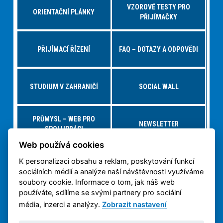
VZOROVÉ TESTY PRO
ORIENTAČNÍ PLÁNKY
PŘIJÍMAČKY
PŘIJÍMACÍ ŘÍZENÍ
FAQ – DOTAZY A ODPOVĚDI
STUDIUM V ZAHRANIČÍ
SOCIAL WALL
PRŮMYSL – WEB PRO
NEWSLETTER
SPOLUPRÁCI
Web používá cookies
K personalizaci obsahu a reklam, poskytování funkcí
NABÍDKY PRÁCE – JOBS FS
VIRTUÁLNÍ PROHLÍDKA
sociálních médií a analýze naší návštěvnosti využíváme
soubory cookie. Informace o tom, jak náš web
používáte, sdílíme se svými partnery pro sociální
OCHRANA OSOBNÍCH
3D TISK NA ČVUT
ÚDAJŮ
média, inzerci a analýzy.
Zobrazit nastavení