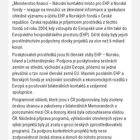
„Ministerstvo financí – Národní kontaktní místo pro EHP a Norské
fondy – reaguje na množící se zkreslené informace a spekulace
ohledně významu a účelu EHP a Norských fondů v České
republice. Česká republika je příjemcem prostředků z těchto
fondů od roku 2004, kdy vstoupila do Evropské unie a tím také do
Evropského hospodářského prostoru (EHP). Od té doby byly jejich
prostřednictvím podpořeny stovky projektů za více než 6 miliard
korun.
Poskytovateli prostředků jsou tři členské státy EHP – Norsko,
Island a Lichtenštejnsko. Podpora je poskytována šestnácti
zemím ve střední, východní a jižní Evropě, přičemž se jedná
převážně o tzv. nové členské země EU. Hlavním posláním EHP a
Norských fondů je snižování sociálních a ekonomických rozdílů v
Evropě a posilování bilaterálních kontaktů a vzájemné
spolupráce.
Programové oblasti, které jsou v ČR podporovány, byly zvoleny
českou stranou a zakotveny v bilaterálních Memorandech o
porozumění mezi ČR a donory, která byla odsouhlasena vládou
ČR. Následná příprava programů, vyhlašování otevřených výzev a
výběr projektů byly již zcela v gesci českých zprostředkovatelů
programů. Za podporu konkrétních projektů tedy nese
zodpovědnost česká strana a donoři do tohoto procesu