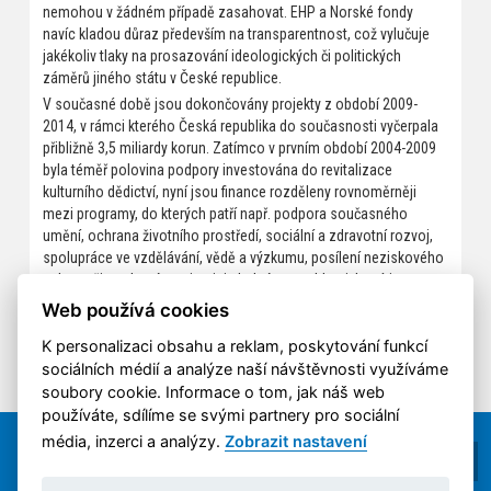
nemohou v žádném případě zasahovat. EHP a Norské fondy
navíc kladou důraz především na transparentnost, což vylučuje
jakékoliv tlaky na prosazování ideologických či politických
záměrů jiného státu v České republice.
V současné době jsou dokončovány projekty z období 2009-
2014, v rámci kterého Česká republika do současnosti vyčerpala
přibližně 3,5 miliardy korun. Zatímco v prvním období 2004-2009
byla téměř polovina podpory investována do revitalizace
kulturního dědictví, nyní jsou finance rozděleny rovnoměrněji
mezi programy, do kterých patří např. podpora současného
umění, ochrana životního prostředí, sociální a zdravotní rozvoj,
spolupráce ve vzdělávání, vědě a výzkumu, posílení neziskového
sektoru či spolupráce v justici. Jedná se o oblasti, které jsou z
rozpočtu ČR financovány jen minimálně, či se objem
Web používá cookies
poskytovaných prostředků v těchto oblastech snižuje.“
K personalizaci obsahu a reklam, poskytování funkcí
sociálních médií a analýze naší návštěvnosti využíváme
soubory cookie. Informace o tom, jak náš web
používáte, sdílíme se svými partnery pro sociální
média, inzerci a analýzy.
Zobrazit nastavení