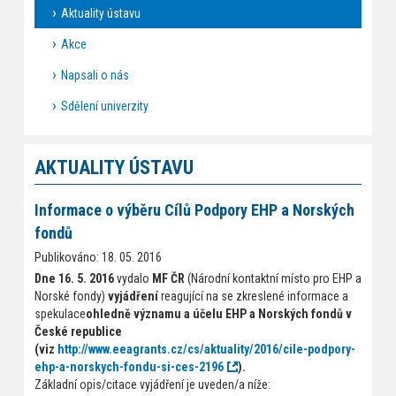
Aktuality ústavu
Akce
Napsali o nás
Sdělení univerzity
AKTUALITY ÚSTAVU
Informace o výběru Cílů Podpory EHP a Norských
fondů
Publikováno: 18. 05. 2016
Dne 16. 5. 2016
vydalo
MF ČR
(Národní kontaktní místo pro EHP a
Norské fondy)
vyjádření
reagující na se zkreslené informace a
spekulace
ohledně významu a účelu EHP a Norských fondů v
České republice
(viz
http://www.eeagrants.cz/cs/aktuality/2016/cile-podpory-
ehp-a-norskych-fondu-si-ces-2196
).
Základní opis/citace vyjádření je uveden/a níže: