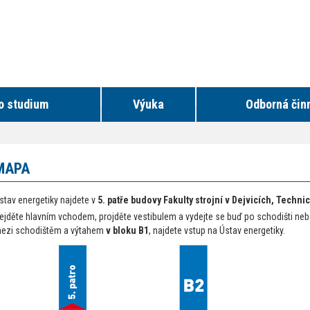
o studium
Výuka
Odborná čin
MAPA
stav energetiky najdete v
5. patře budovy Fakulty strojní v Dejvicích, Technic
ejděte hlavním vchodem, projděte vestibulem a vydejte se buď po schodišti ne
ezi schodištěm a výtahem
v bloku B1
, najdete vstup na Ústav energetiky.