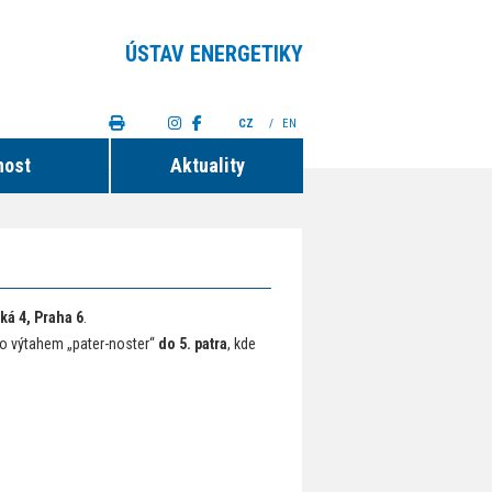
ÚSTAV ENERGETIKY
CZ
/
EN
nost
Aktuality
ká 4, Praha 6
.
bo výtahem „pater-noster“
do 5. patra
, kde