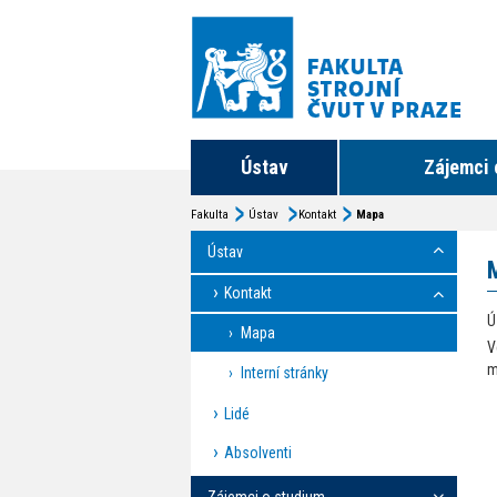
Ústav
Zájemci 
Fakulta
Ústav
Kontakt
Mapa
Ústav
Kontakt
Ú
Mapa
V
m
Interní stránky
Lidé
Absolventi