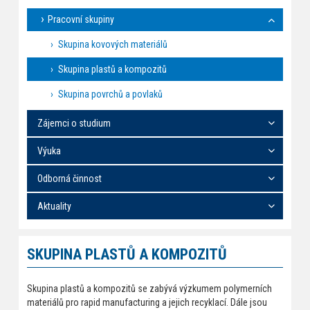
Pracovní skupiny
Skupina kovových materiálů
Skupina plastů a kompozitů
Skupina povrchů a povlaků
Zájemci o studium
Výuka
Odborná činnost
Aktuality
SKUPINA PLASTŮ A KOMPOZITŮ
Skupina plastů a kompozitů se zabývá výzkumem polymerních
materiálů pro rapid manufacturing a jejich recyklací. Dále jsou