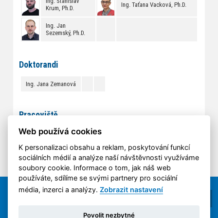
Ing. Stanislav
Ing. Taťana Vacková, Ph.D.
Krum, Ph.D.
Ing. Jan
Sezemský, Ph.D.
Doktorandi
Ing. Jana Zemanová
Pracoviště
Skupina využívá laboratoře plastů a kompozitů, mechanických
Web používá cookies
zkoušek, světelné a elektronové mikroskopie.
K personalizaci obsahu a reklam, poskytování funkcí
sociálních médií a analýze naší návštěvnosti využíváme
soubory cookie. Informace o tom, jak náš web
používáte, sdílíme se svými partnery pro sociální
média, inzerci a analýzy.
Zobrazit nastavení
Povolit nezbytné