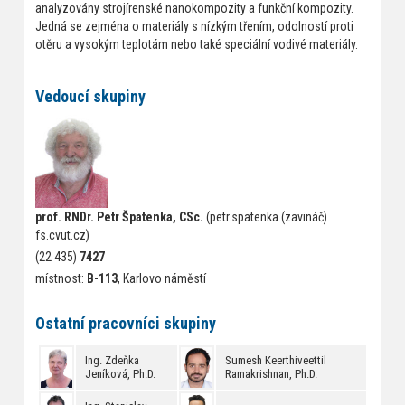
analyzovány strojírenské nanokompozity a funkční kompozity.
Jedná se zejména o materiály s nízkým třením, odolností proti
otěru a vysokým teplotám nebo také speciální vodivé materiály.
Vedoucí skupiny
prof. RNDr. Petr Špatenka, CSc.
(petr.spatenka (zavináč)
fs.cvut.cz)
(22 435)
7427
místnost:
B-113
, Karlovo náměstí
Ostatní pracovníci skupiny
Ing. Zdeňka
Sumesh Keerthiveettil
Jeníková, Ph.D.
Ramakrishnan, Ph.D.