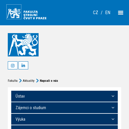
CZ
/
EN
Fakulta
Aktuality
Napsali o nás
Ústav
Zájemci o studium
Výuka