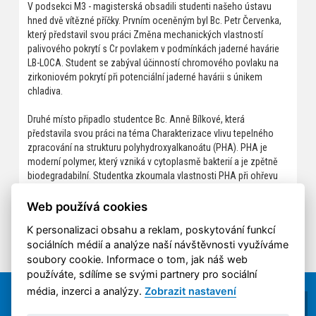
V podsekci M3 - magisterská obsadili studenti našeho ústavu
hned dvě vítězné příčky. Prvním oceněným byl Bc. Petr Červenka,
který představil svou práci Změna mechanických vlastností
palivového pokrytí s Cr povlakem v podmínkách jaderné havárie
LB-LOCA. Student se zabýval účinností chromového povlaku na
zirkoniovém pokrytí při potenciální jaderné havárii s únikem
chladiva.
Druhé místo připadlo studentce Bc. Anně Bílkové, která
představila svou práci na téma Charakterizace vlivu tepelného
zpracování na strukturu polyhydroxyalkanoátu (PHA). PHA je
moderní polymer, který vzniká v cytoplasmě bakterií a je zpětně
biodegradabilní. Studentka zkoumala vlastnosti PHA při ohřevu
na vyšší teploty, při kterých lze materiál zpracovávat vstřikováním.
Web používá cookies
Oběma studentům gratulujeme!
K personalizaci obsahu a reklam, poskytování funkcí
sociálních médií a analýze naší návštěvnosti využíváme
soubory cookie. Informace o tom, jak náš web
používáte, sdílíme se svými partnery pro sociální
média, inzerci a analýzy.
Zobrazit nastavení