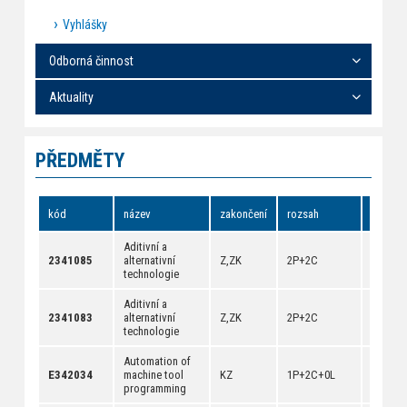
Vyhlášky
Odborná činnost
Aktuality
PŘEDMĚTY
kód
název
zakončení
rozsah
odkazy
Aditivní a
[
anotac
2341085
alternativní
Z,ZK
2P+2C
[
dokum
technologie
Aditivní a
[
anotac
2341083
alternativní
Z,ZK
2P+2C
[
dokum
technologie
Automation of
[
anotac
E342034
machine tool
KZ
1P+2C+0L
[
dokum
programming