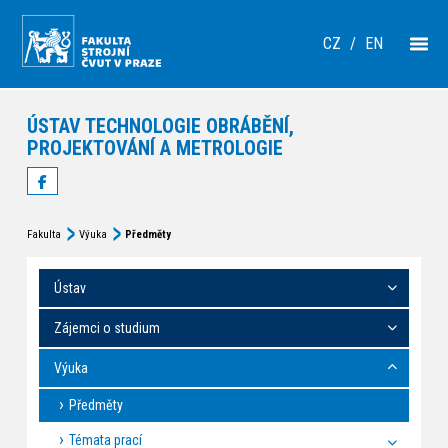
CZ
/
EN
ÚSTAV TECHNOLOGIE OBRÁBĚNÍ,
PROJEKTOVÁNÍ A METROLOGIE
Fakulta
Výuka
Předměty
Ústav
Zájemci o studium
Výuka
Předměty
Témata prací