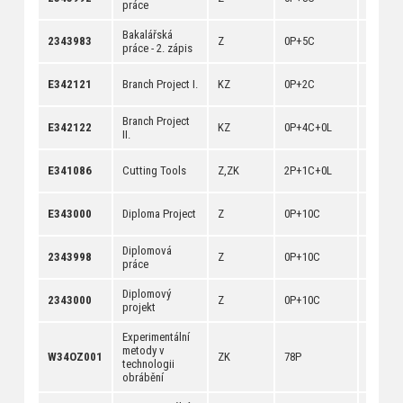
práce
[
dokum
Bakalářská
[
anotac
2343983
Z
0P+5C
práce - 2. zápis
[
dokum
[
anotac
E342121
Branch Project I.
KZ
0P+2C
[
dokum
Branch Project
[
anotac
E342122
KZ
0P+4C+0L
II.
[
dokum
[
anotac
E341086
Cutting Tools
Z,ZK
2P+1C+0L
[
dokum
[
anotac
E343000
Diploma Project
Z
0P+10C
[
dokum
Diplomová
[
anotac
2343998
Z
0P+10C
práce
[
dokum
Diplomový
[
anotac
2343000
Z
0P+10C
projekt
[
dokum
Experimentální
metody v
[
anotac
W34OZ001
ZK
78P
technologii
[
dokum
obrábění