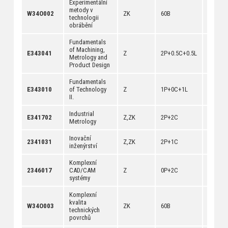
Experimentální
metody v
[
anotac
W34O002
ZK
60B
technologii
[
dokum
obrábění
Fundamentals
of Machining,
[
anotac
E343041
Z
2P+0.5C+0.5L
Metrology and
[
dokum
Product Design
Fundamentals
[
anotac
E343010
of Technology
Z
1P+0C+1L
[
dokum
II.
Industrial
[
anotac
E341702
Z,ZK
2P+2C
Metrology
[
dokum
Inovační
[
anotac
2341031
Z,ZK
2P+1C
inženýrství
[
dokum
Komplexní
[
anotac
2346017
CAD/CAM
Z
0P+2C
[
dokum
systémy
Komplexní
kvalita
[
anotac
W34O003
ZK
60B
technických
[
dokum
povrchů