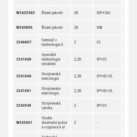
[
dokum
[
anotac
W34OZ003
Řízení jakosti
ZK
52P+26C
[
dokum
[
anotac
W34O006
Řízení jakosti
ZK
30B
[
dokum
Seminář z
[
anotac
2346007
Z
2S
technologie II.
[
dokum
Speciální
[
anotac
2341068
technologie
Z,ZK
3P+2C
[
dokum
obrábění
Strojírenská
[
anotac
2341046
Z,ZK
2P+0C+2L
metrologie
[
dokum
Strojírenská
[
anotac
2341001
Z,ZK
2P+0C+2L
metrologie
[
dokum
Strojírenská
[
anotac
2343040
Z
0P+2C
výroba
[
dokum
Studie
[
anotac
W34S001
disertační práce
Z
-
[
dokum
a rozprava k ní