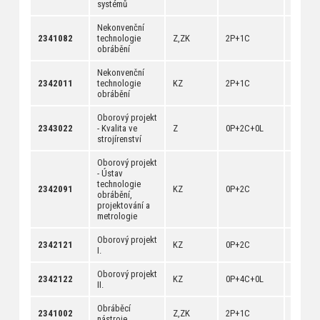
systémů
Nekonvenční
[
anotac
2341082
technologie
Z,ZK
2P+1C
[
dokum
obrábění
Nekonvenční
[
anotac
2342011
technologie
KZ
2P+1C
[
dokum
obrábění
Oborový projekt
[
anotac
2343022
- Kvalita ve
Z
0P+2C+0L
[
dokum
strojírenství
Oborový projekt
- Ústav
technologie
[
anotac
2342091
KZ
0P+2C
obrábění,
[
dokum
projektování a
metrologie
Oborový projekt
[
anotac
2342121
KZ
0P+2C
I.
[
dokum
Oborový projekt
[
anotac
2342122
KZ
0P+4C+0L
II.
[
dokum
Obráběcí
[
anotac
2341002
Z,ZK
2P+1C
nástroje
[
dokum