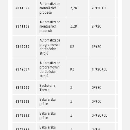
Automatizace
[
anotac
2341099
montážních
Z,ZK
2P+2C+0L
[
dokum
procesů
Automatizace
[
anotac
2341102
montážních
Z,ZK
2P+2C
[
dokum
procesů
Automatizace
programování
[
anotac
2342032
KZ
1P+2C
obráběcích
[
dokum
strojů
Automatizace
programování
[
anotac
2342034
KZ
1P+2C+0L
obráběcích
[
dokum
strojů
Bachelor´s
[
anotac
E343992
Z
0P+8C
Thesis
[
dokum
Bakalářská
[
anotac
2343993
Z
0P+6C
práce
[
dokum
Bakalářská
[
anotac
2343999
Z
0P+8C+0L
práce
[
dokum
Bakalářská
[
anotac
2343992
Z
0P+8C