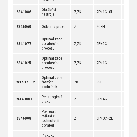
Obráběcí
[
anotac
2341086
Z,ZK
2P+1C+0L
nástroje
[
dokum
[
anotac
2346060
Odborná praxe
Z
40XH
[
dokum
Optimalizace
[
anotac
2341077
obráběcího
Z,ZK
2P+2C
[
dokum
procesu
Optimalizace
[
anotac
2341025
obráběcího
Z,ZK
2P+1C
[
dokum
procesu
Optimalizace
[
anotac
W34OZ002
řezných
ZK
78P
[
dokum
podmínek
Pedagogická
[
anotac
W34U001
Z
0P+4C
praxe
[
dokum
Pokročilá
měření v
[
anotac
2346008
Z
0P+0C+2L
technologii
[
dokum
obrábění
Praktikum