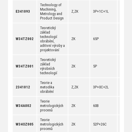
Technology of
Machining,
[
anotac
E341093
Z,ZK
3P+1C+1L
Metrology and
[
dokum
Product Design
Teoretický
základ
technologií
[
anotac
W34TZ002
ZK
65P
obrábění,
[
dokum
aditivní výroby a
projektování
Teoretický
základ
[
anotac
W34TZ001
ZK
5P
výrobních
[
dokum
technologií
Teorie a
[
anotac
2341012
metodika
Z,ZK
3P+0C+2L
[
dokum
obrábění
Teorie
[
anotac
W34A002
metrologických
ZK
60B
[
dokum
procesů
Teorie
[
anotac
W34OZ005
metrologických
ZK
52P+26C
[
dokum
procesů