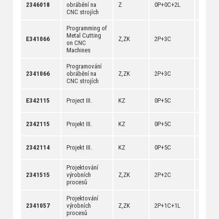
[
anotac
2346018
obrábění na
Z
0P+0C+2L
[
dokum
CNC strojích
Programming of
Metal Cutting
[
anotac
E341066
Z,ZK
2P+3C
on CNC
[
dokum
Machines
Programování
[
anotac
2341066
obrábění na
Z,ZK
2P+3C
[
dokum
CNC strojích
[
anotac
E342115
Project III.
KZ
0P+5C
[
dokum
[
anotac
2342115
Projekt III.
KZ
0P+5C
[
dokum
[
anotac
2342114
Projekt III.
KZ
0P+5C
[
dokum
Projektování
[
anotac
2341515
výrobních
Z,ZK
2P+2C
[
dokum
procesů
Projektování
[
anotac
2341057
výrobních
Z,ZK
2P+1C+1L
[
dokum
procesů