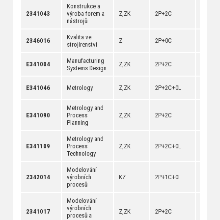
Konstrukce a
[
anotac
2341043
výroba forem a
Z,ZK
2P+2C
[
dokum
nástrojů
Kvalita ve
[
anotac
2346016
Z
2P+0C
strojírenství
[
dokum
Manufacturing
[
anotac
E341004
Z,ZK
2P+2C
Systems Design
[
dokum
[
anotac
E341046
Metrology
Z,ZK
2P+2C+0L
[
dokum
Metrology and
[
anotac
E341090
Process
Z,ZK
2P+2C
[
dokum
Planning
Metrology and
[
anotac
E341109
Process
Z,ZK
2P+2C+0L
[
dokum
Technology
Modelování
[
anotac
2342014
výrobních
KZ
2P+1C+0L
[
dokum
procesů
Modelování
výrobních
[
anotac
2341017
Z,ZK
2P+2C
procesů a
[
dokum