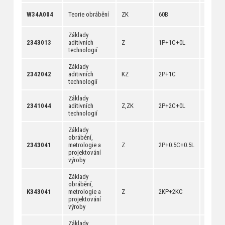
[
anotac
W34A004
Teorie obrábění
ZK
60B
[
dokum
Základy
[
anotac
2343013
aditivních
Z
1P+1C+0L
[
dokum
technologií
Základy
[
anotac
2342042
aditivních
KZ
2P+1C
[
dokum
technologií
Základy
[
anotac
2341044
aditivních
Z,ZK
2P+2C+0L
[
dokum
technologií
Základy
obrábění,
[
anotac
2343041
metrologie a
Z
2P+0.5C+0.5L
[
dokum
projektování
výroby
Základy
obrábění,
[
anotac
K343041
metrologie a
Z
2KP+2KC
[
dokum
projektování
výroby
Základy