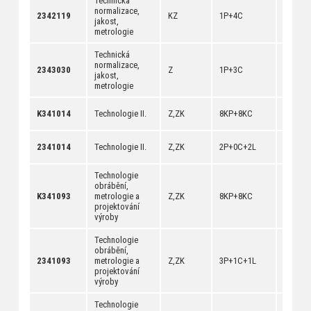
Technická
normalizace,
[
anotac
2342119
KZ
1P+4C
jakost,
[
dokum
metrologie
Technická
normalizace,
[
anotac
2343030
Z
1P+3C
jakost,
[
dokum
metrologie
[
anotac
K341014
Technologie II.
Z,ZK
8KP+8KC
[
dokum
[
anotac
2341014
Technologie II.
Z,ZK
2P+0C+2L
[
dokum
Technologie
obrábění,
[
anotac
K341093
metrologie a
Z,ZK
8KP+8KC
[
dokum
projektování
výroby
Technologie
obrábění,
[
anotac
2341093
metrologie a
Z,ZK
3P+1C+1L
[
dokum
projektování
výroby
Technologie
[
anotac