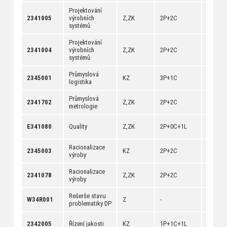
Projektování
[
anotac
2341005
výrobních
Z,ZK
2P+2C
[
dokum
systémů
Projektování
[
anotac
2341004
výrobních
Z,ZK
2P+2C
[
dokum
systémů
Průmyslová
[
anotac
2345001
KZ
3P+1C
logistika
[
dokum
Průmyslová
[
anotac
2341702
Z,ZK
2P+2C
metrologie
[
dokum
[
anotac
E341080
Quality
Z,ZK
2P+0C+1L
[
dokum
Racionalizace
[
anotac
2345003
KZ
2P+2C
výroby
[
dokum
Racionalizace
[
anotac
2341078
Z,ZK
2P+2C
výroby
[
dokum
Rešerše stavu
[
anotac
W34R001
Z
-
problematiky DP
[
dokum
[
anotac
2342005
Řízení jakosti
KZ
1P+1C+1L