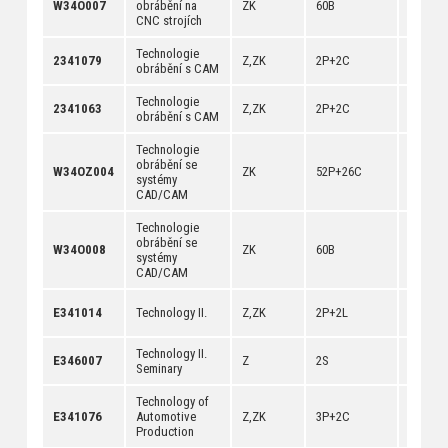
W34O007
obrábění na
ZK
60B
[
dokum
CNC strojích
Technologie
[
anotac
2341079
Z,ZK
2P+2C
obrábění s CAM
[
dokum
Technologie
[
anotac
2341063
Z,ZK
2P+2C
obrábění s CAM
[
dokum
Technologie
obrábění se
[
anotac
W34OZ004
ZK
52P+26C
systémy
[
dokum
CAD/CAM
Technologie
obrábění se
[
anotac
W34O008
ZK
60B
systémy
[
dokum
CAD/CAM
[
anotac
E341014
Technology II.
Z,ZK
2P+2L
[
dokum
Technology II.
[
anotac
E346007
Z
2S
Seminary
[
dokum
Technology of
[
anotac
E341076
Automotive
Z,ZK
3P+2C
[
dokum
Production