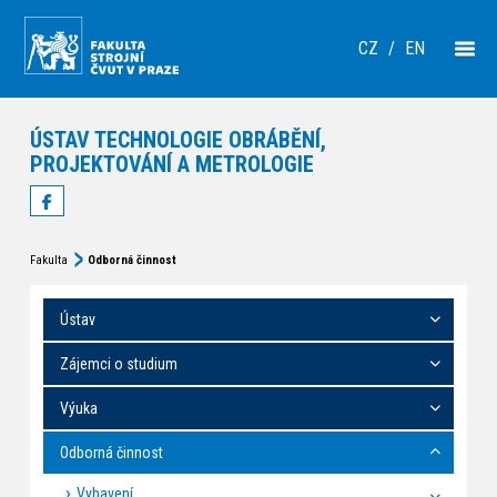
CZ
/
EN
ÚSTAV TECHNOLOGIE OBRÁBĚNÍ,
PROJEKTOVÁNÍ A METROLOGIE
Fakulta
Odborná činnost
Ústav
Zájemci o studium
Výuka
Odborná činnost
Vybavení