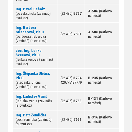
Ing. Pavel Scholz
A-506
(Karlovo
(pavel.scholz (zavináč)
(22 435)
5797
náměstí)
cvut.cz)
Ing. Barbora
Stieberová, Ph.D.
A-506
(Karlovo
(22 435)
7631
(barbora.stieberova
náměstí)
(zavináč) fs.cvut.cz)
doc. Ing. Lenka
Švecová, Ph.D.
(lenka.svecova (zavináč)
cvut.cz)
Ing. Štěpánka Uličná,
Ph.D.
(22 435)
5794
B-235
(Karlovo
(stepanka.ulicna
420775137779
náměstí)
(zavináč) fs.cvut.cz)
Ing. Ladislav Vaniš
B-131
(Karlovo
(ladislav.vanis (zavináč)
(22 435)
5783
náměstí)
fs.cvut.cz)
Ing. Petr Žemlička
B-316
(Karlovo
(petr.zemlicka (zavináč)
(22 435)
7621
náměstí)
fs.cvut.cz)