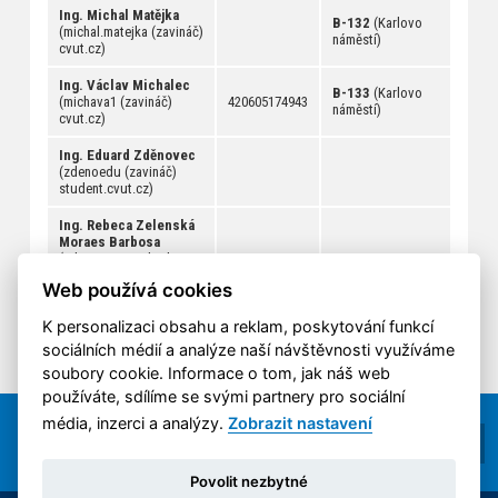
Ing. Michal Matějka
B-132
(Karlovo
(michal.matejka (zavináč)
náměstí)
cvut.cz)
Ing. Václav Michalec
B-133
(Karlovo
(michava1 (zavináč)
420605174943
náměstí)
cvut.cz)
Ing. Eduard Zděnovec
(zdenoedu (zavináč)
student.cvut.cz)
Ing. Rebeca Zelenská
Moraes Barbosa
(rebeca.moraesbarbosa
(zavináč) fs.cvut.cz)
Web používá cookies
K personalizaci obsahu a reklam, poskytování funkcí
sociálních médií a analýze naší návštěvnosti využíváme
soubory cookie. Informace o tom, jak náš web
používáte, sdílíme se svými partnery pro sociální
média, inzerci a analýzy.
Zobrazit nastavení
Povolit nezbytné