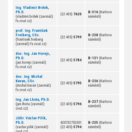
Ing. Vladimír Brdek,
Ph.D.
B-316
(Karlovo
(22 435)
7620
(vladimir.brdek (zavináč)
náměstí)
fs.cvut.cz)
prof. Ing. František
Freiberg, CSc.
B-238
(Karlovo
(22 435)
5799
(frantisek.freiberg
náměstí)
(zavináč) fs.cvut.cz)
doc. Ing. Jan Horejc,
Ph.D.
B-131
(Karlovo
(22 435)
5784
(jan.horejc (zavináč)
náměstí)
fs.cvut.cz)
doc. Ing. Michal
Kavan, CSc.
B-236
(Karlovo
(22 435)
5795
(michal.kavan (zavináč)
náměstí)
fs.cvut.cz)
Ing. Jan Lhota, Ph.D.
B-237
(Karlovo
(jan.lhota (zavináč)
(22 435)
5796
náměstí)
cvut.cz)
JUDr. Václav Pilík,
Ph.D.
420732752301
B-235
(Karlovo
(vaclav.pilik (zavináč)
(22 435)
5794
náměstí)
cvut.cz)