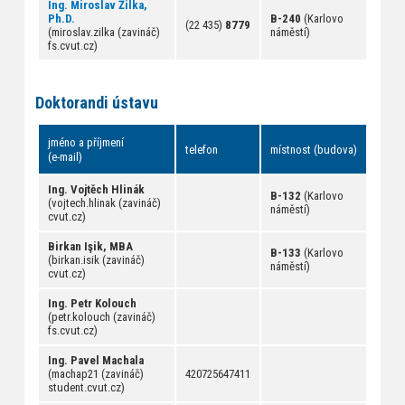
Ing. Miroslav Žilka,
Ph.D.
B-240
(Karlovo
(22 435)
8779
(miroslav.zilka (zavináč)
náměstí)
fs.cvut.cz)
Doktorandi ústavu
jméno a příjmení
telefon
místnost (budova)
(e-mail)
Ing. Vojtěch Hlinák
B-132
(Karlovo
(vojtech.hlinak (zavináč)
náměstí)
cvut.cz)
Birkan Işik, MBA
B-133
(Karlovo
(birkan.isik (zavináč)
náměstí)
cvut.cz)
Ing. Petr Kolouch
(petr.kolouch (zavináč)
fs.cvut.cz)
Ing. Pavel Machala
(machap21 (zavináč)
420725647411
student.cvut.cz)