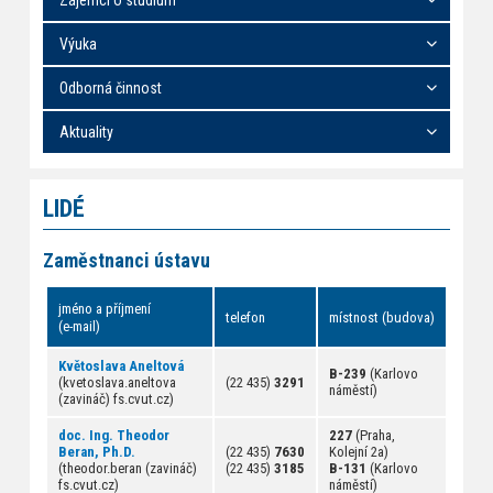
Výuka
Odborná činnost
Aktuality
LIDÉ
Zaměstnanci ústavu
jméno a příjmení
telefon
místnost (budova)
(e-mail)
Květoslava Aneltová
B-239
(Karlovo
(kvetoslava.aneltova
(22 435)
3291
náměstí)
(zavináč) fs.cvut.cz)
doc. Ing. Theodor
227
(Praha,
Beran, Ph.D.
(22 435)
7630
Kolejní 2a)
(theodor.beran (zavináč)
(22 435)
3185
B-131
(Karlovo
fs.cvut.cz)
náměstí)