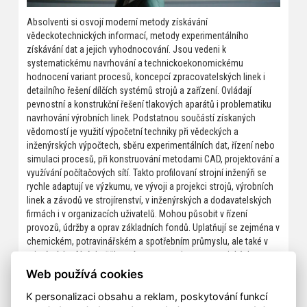
Absolventi si osvojí moderní metody získávání
vědeckotechnických informací, metody experimentálního
získávání dat a jejich vyhodnocování. Jsou vedeni k
systematickému navrhování a technickoekonomickému
hodnocení variant procesů, koncepcí zpracovatelských linek i
detailního řešení dílčích systémů strojů a zařízení. Ovládají
pevnostní a konstrukční řešení tlakových aparátů i problematiku
navrhování výrobních linek. Podstatnou součástí získaných
vědomostí je využití výpočetní techniky při vědeckých a
inženýrských výpočtech, sběru experimentálních dat, řízení nebo
simulaci procesů, při konstruování metodami CAD, projektování a
využívání počítačových sítí. Takto profilovaní strojní inženýři se
rychle adaptují ve výzkumu, ve vývoji a projekci strojů, výrobních
linek a závodů ve strojírenství, v inženýrských a dodavatelských
firmách i v organizacích uživatelů. Mohou působit v řízení
provozů, údržby a oprav základních fondů. Uplatňují se zejména v
chemickém, potravinářském a spotřebním průmyslu, ale také v
primárních sférách těžby a úpravy surovin, v energetických
provozech, v zemědělství, ve farmaceutickém průmyslu, ve
Web používá cookies
službách a dalších složkách infrastruktury.
K personalizaci obsahu a reklam, poskytování funkcí