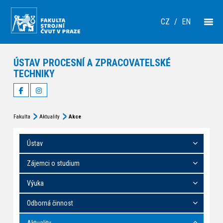
CZ
/
EN
ÚSTAV PROCESNÍ A ZPRACOVATELSKÉ
TECHNIKY
Fakulta
Aktuality
Akce
Ústav
Zájemci o studium
Výuka
Odborná činnost
Aktuality