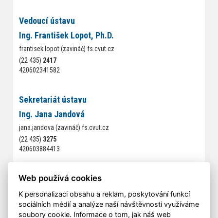
Vedoucí ústavu
Ing. František Lopot, Ph.D.
frantisek.lopot (zavináč) fs.cvut.cz
(22 435)
2417
420602341582
Sekretariát ústavu
Ing. Jana Jandová
jana.jandova (zavináč) fs.cvut.cz
(22 435)
3275
420603884413
Kontakty na jednotlivé pracovníky a doktorandy odboru najdete
Web používá cookies
pod záložkou
lidé
K personalizaci obsahu a reklam, poskytování funkcí
sociálních médií a analýze naší návštěvnosti využíváme
soubory cookie. Informace o tom, jak náš web