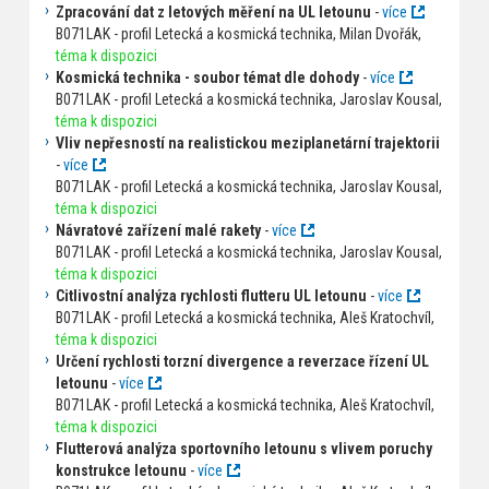
Zpracování dat z letových měření na UL letounu
-
více
B071LAK - profil Letecká a kosmická technika, Milan Dvořák,
téma k dispozici
Kosmická technika - soubor témat dle dohody
-
více
B071LAK - profil Letecká a kosmická technika, Jaroslav Kousal,
téma k dispozici
Vliv nepřesností na realistickou meziplanetární trajektorii
-
více
B071LAK - profil Letecká a kosmická technika, Jaroslav Kousal,
téma k dispozici
Návratové zařízení malé rakety
-
více
B071LAK - profil Letecká a kosmická technika, Jaroslav Kousal,
téma k dispozici
Citlivostní analýza rychlosti flutteru UL letounu
-
více
B071LAK - profil Letecká a kosmická technika, Aleš Kratochvíl,
téma k dispozici
Určení rychlosti torzní divergence a reverzace řízení UL
letounu
-
více
B071LAK - profil Letecká a kosmická technika, Aleš Kratochvíl,
téma k dispozici
Flutterová analýza sportovního letounu s vlivem poruchy
konstrukce letounu
-
více