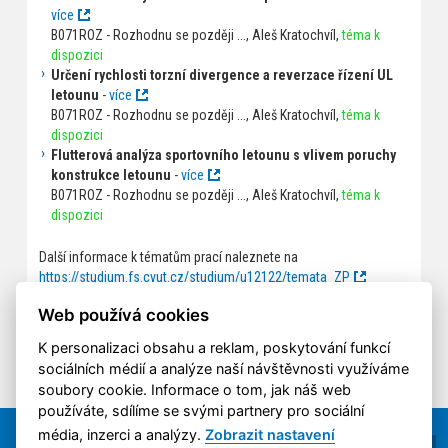
více
B071ROZ - Rozhodnu se později ..., Aleš Kratochvíl,
téma k
dispozici
Určení rychlosti torzní divergence a reverzace řízení UL
letounu
-
více
B071ROZ - Rozhodnu se později ..., Aleš Kratochvíl,
téma k
dispozici
Flutterová analýza sportovního letounu s vlivem poruchy
konstrukce letounu
-
více
B071ROZ - Rozhodnu se později ..., Aleš Kratochvíl,
téma k
dispozici
Další informace k tématům prací naleznete na
https://studium.fs.cvut.cz/studium/u12122/temata_ZP
vygenerováno z KOS - 2026-08-07 (22:49)
Web používá cookies
►Nabídky závěrečných prací z firemní praxe
K personalizaci obsahu a reklam, poskytování funkcí
sociálních médií a analýze naší návštěvnosti využíváme
soubory cookie. Informace o tom, jak náš web
používáte, sdílíme se svými partnery pro sociální
média, inzerci a analýzy.
Zobrazit nastavení