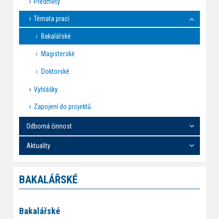
Předměty
Témata prací
Bakalářské
Magisterské
Doktorské
Vyhlášky
Zapojení do projektů
Odborná činnost
Aktuality
BAKALÁŘSKÉ
Bakalářské