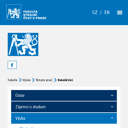
CZ
/
EN
Fakulta
Výuka
Témata prací
Bakalářské
Ústav
Zájemci o studium
Výuka