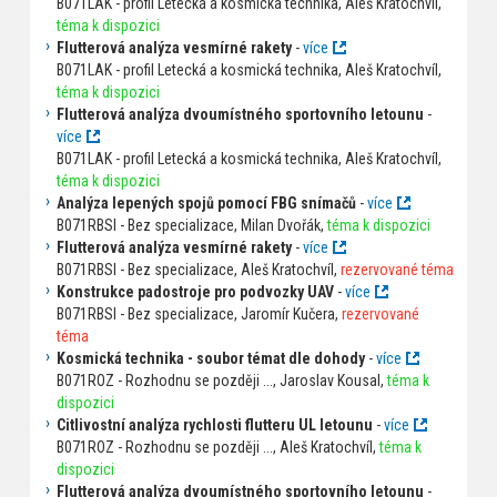
B071LAK - profil Letecká a kosmická technika, Aleš Kratochvíl,
téma k dispozici
Flutterová analýza vesmírné rakety
-
více
B071LAK - profil Letecká a kosmická technika, Aleš Kratochvíl,
téma k dispozici
Flutterová analýza dvoumístného sportovního letounu
-
více
B071LAK - profil Letecká a kosmická technika, Aleš Kratochvíl,
téma k dispozici
Analýza lepených spojů pomocí FBG snímačů
-
více
B071RBSI - Bez specializace, Milan Dvořák,
téma k dispozici
Flutterová analýza vesmírné rakety
-
více
B071RBSI - Bez specializace, Aleš Kratochvíl,
rezervované téma
Konstrukce padostroje pro podvozky UAV
-
více
B071RBSI - Bez specializace, Jaromír Kučera,
rezervované
téma
Kosmická technika - soubor témat dle dohody
-
více
B071ROZ - Rozhodnu se později ..., Jaroslav Kousal,
téma k
dispozici
Citlivostní analýza rychlosti flutteru UL letounu
-
více
B071ROZ - Rozhodnu se později ..., Aleš Kratochvíl,
téma k
dispozici
Flutterová analýza dvoumístného sportovního letounu
-