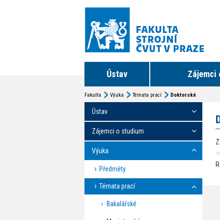
Ústav
Zájemci 
Fakulta
Výuka
Témata prací
Doktorské
Ústav
Zájemci o studium
Z
Výuka
vy
R
Předměty
Témata prací
Bakalářské