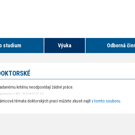
o studium
Výuka
Odborná čin
DOKTORSKÉ
adanému kritériu neodpovídají žádné práce.
generováno z KOS - 2026-08-07 (11:31)
ámcová témata doktorských prací můžete zkusit najít
v tomto souboru
.