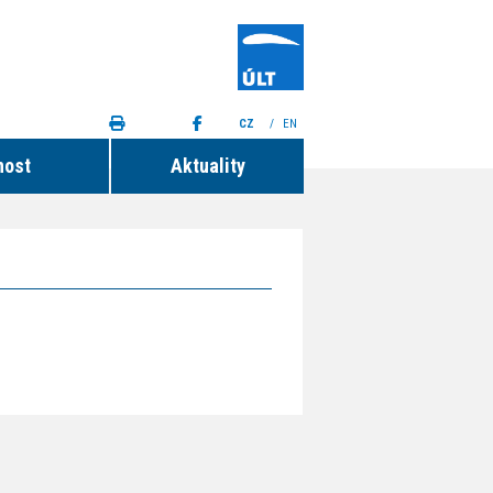
CZ
/
EN
nost
Aktuality