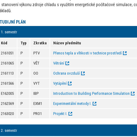
e stanovení výkonu zdroje chladu s využitím energetické počítačové simulace, c
ákladů.
TUDIJNÍ PLÁN
1. semestr
Kód
Typ
Zkratka
Název předmětu
2161051
P
PTV
Přenos tepla a vlhkosti v technice prostředí
2161065
P
VĚT
Větrání
2161113
P
OO
Ochrana ovzduší
2161566
P
VYT
Vytápění
E162005
P
IBP
Introduction to Building Performance Simulation
2162569
P
EXM1
Experimentální metody I.
2163020
P
PRO1
Projekt I.
2. semestr