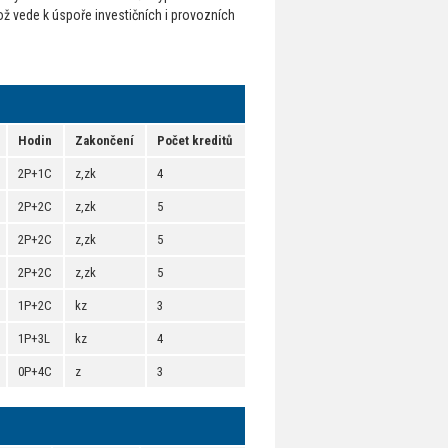
ož vede k úspoře investičních i provozních
Hodin
Zakončení
Počet kreditů
2P+1C
z,zk
4
2P+2C
z,zk
5
2P+2C
z,zk
5
2P+2C
z,zk
5
1P+2C
kz
3
1P+3L
kz
4
0P+4C
z
3