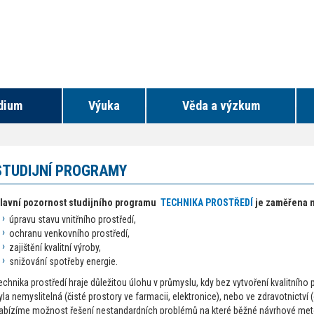
dium
Výuka
Věda a výzkum
STUDIJNÍ PROGRAMY
lavní pozornost studijního programu
TECHNIKA PROSTŘEDÍ
je zaměřena n
úpravu stavu vnitřního prostředí,
ochranu venkovního prostředí,
zajištění kvalitní výroby,
snižování spotřeby energie.
echnika prostředí hraje důležitou úlohu v průmyslu, kdy bez vytvoření kvalitního
yla nemyslitelná (čisté prostory ve farmacii, elektronice), nebo ve zdravotnictv
abízíme možnost řešení nestandardních problémů na které běžné návrhové meto