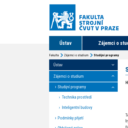
Ústav
Zájemci o stu
Fakulta
Zájemci o studium
Studijní programy
Ústav
Zájemci o studium
H
Studijní programy
Technika prostředí
Inteligentní budovy
T
Podmínky přijetí
b
n