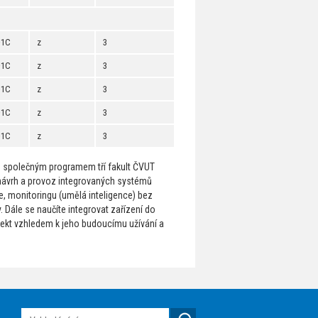
+1C
z
3
+1C
z
3
+1C
z
3
+1C
z
3
+1C
z
3
je společným programem tří fakult ČVUT
 návrh a provoz integrovaných systémů
e, monitoringu (umělá inteligence) bez
Dále se naučíte integrovat zařízení do
jekt vzhledem k jeho budoucímu užívání a