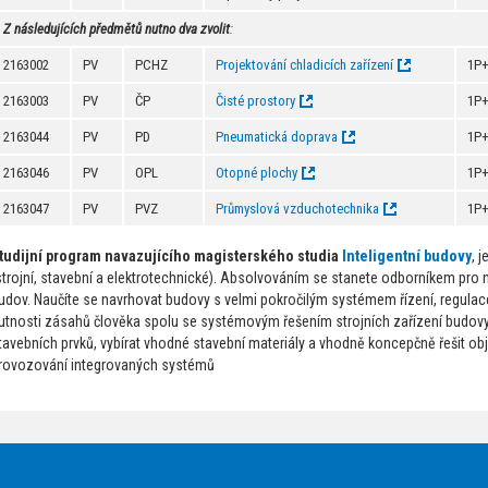
Z následujících předmětů nutno dva zvolit
:
2163002
PV
PCHZ
Projektování chladicích zařízení
1P
2163003
PV
ČP
Čisté prostory
1P
2163044
PV
PD
Pneumatická doprava
1P
2163046
PV
OPL
Otopné plochy
1P
2163047
PV
PVZ
Průmyslová vzduchotechnika
1P
tudijní program navazujícího magisterského studia
Inteligentní budovy
, 
strojní, stavební a elektrotechnické). Absolvováním se stanete odborníkem pro
udov. Naučíte se navrhovat budovy s velmi pokročilým systémem řízení, regulac
utnosti zásahů člověka spolu se systémovým řešením strojních zařízení budovy. 
tavebních prvků, vybírat vhodné stavební materiály a vhodně koncepčně řešit ob
rovozování integrovaných systémů