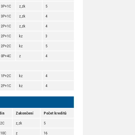
3P+1C
z,zk
5
3P+1C
z,zk
4
2P+1C
z,zk
4
2P+1C
kz
3
2P+2C
kz
5
0P+4C
z
4
1P+2C
kz
4
2P+1C
kz
4
din
Zakončení
Počet kreditů
+2C
z,zk
5
+10C
z
16