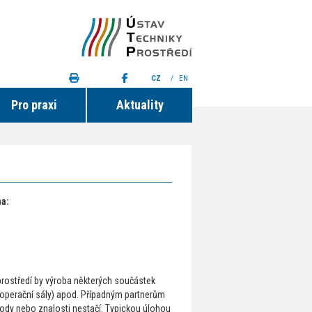
CZ
/
EN
Pro praxi
Aktuality
a:
 prostředí by výroba některých součástek
í (operační sály) apod. Případným partnerům
dy nebo znalosti nestačí. Typickou úlohou