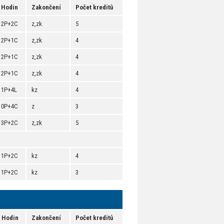
Hodin
Zakončení
Počet kreditů
2P+2C
z,zk
5
2P+1C
z,zk
4
2P+1C
z,zk
4
2P+1C
z,zk
4
1P+4L
kz
4
0P+4C
z
3
3P+2C
z,zk
5
1P+2C
kz
4
1P+2C
kz
3
Hodin
Zakončení
Počet kreditů