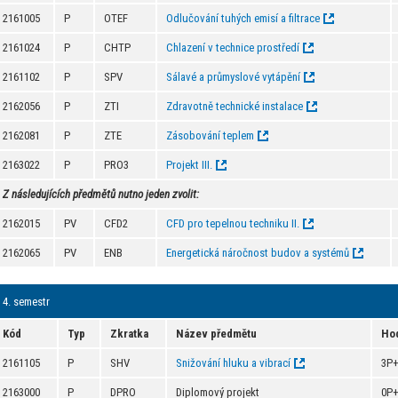
2161005
P
OTEF
Odlučování tuhých emisí a filtrace
2161024
P
CHTP
Chlazení v technice prostředí
2161102
P
SPV
Sálavé a průmyslové vytápění
2162056
P
ZTI
Zdravotně technické instalace
2162081
P
ZTE
Zásobování teplem
2163022
P
PRO3
Projekt III.
Z následujících předmětů nutno jeden zvolit:
2162015
PV
CFD2
CFD pro tepelnou techniku II.
2162065
PV
ENB
Energetická náročnost budov a systémů
4. semestr
Kód
Typ
Zkratka
Název předmětu
Ho
2161105
P
SHV
Snižování hluku a vibrací
3P
2163000
P
DPRO
Diplomový projekt
0P