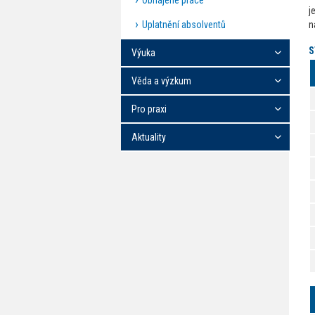
Obhájené práce
j
Uplatnění absolventů
n
S
Výuka
Věda a výzkum
Pro praxi
Aktuality