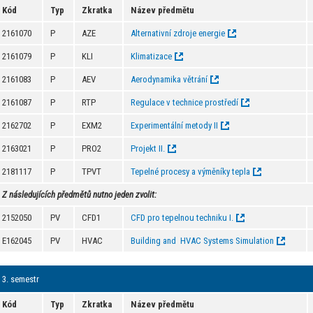
Kód
Typ
Zkratka
Název předmětu
2161070
P
AZE
Alternativní zdroje energie
2161079
P
KLI
Klimatizace
2161083
P
AEV
Aerodynamika větrání
2161087
P
RTP
Regulace v technice prostředí
2162702
P
EXM2
Experimentální metody II
2163021
P
PRO2
Projekt II.
2181117
P
TPVT
Tepelné procesy a výměníky tepla
Z následujících předmětů nutno jeden zvolit:
2152050
PV
CFD1
CFD pro tepelnou techniku I.
E162045
PV
HVAC
Building and HVAC Systems Simulation
3. semestr
Kód
Typ
Zkratka
Název předmětu