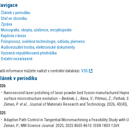
avigace
Článek v periodiku
Stať ve sborníku
Zpráva
Monografie, skripta, učebnice, encyklopedie
Kapitola v knize
Poloprovoz, ověřěná technologie, odrůda, plemeno
Audiovizuální tvorba, elektronické dokumenty
Vyzvaná nepublikovaná přednáška
Ostatní nezařazené
alší informace můžete nalézt v centrální databázi.
V3S
.
lánek v periodiku
026
Nanosecond laser polishing of laser powder bed fusion manufactured Hayne
surface microstructure evolution –
Beránek, L.; Rana, V.; Pitrmuc, Z.; Pathak, S.
Zeman, P. et al.
, Journal of Materials Research and Technology. 2026, 43(43)
025
Adaptive Path Control in Tangential Micromachining a Feasibility Study with
Zeman, P.
, MM Science Journal. 2025, 2025 8605-8610. ISSN 1803-1269.