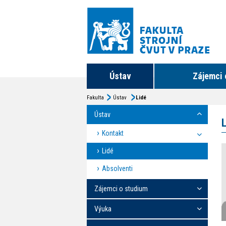
Ústav
Zájemci 
Fakulta
Ústav
Lidé
Ústav
Kontakt
Lidé
Absolventi
Zájemci o studium
Výuka