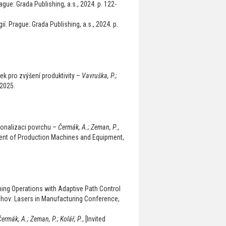
ague: Grada Publishing, a.s., 2024. p. 122-
í. Prague: Grada Publishing, a.s., 2024. p.
k pro zvýšení produktivity –
Vavruška, P.;
 2025.
cionalizaci povrchu –
Čermák, A.; Zeman, P.
,
ent of Production Machines and Equipment,
hing Operations with Adaptive Path Control
nichov: Lasers in Manufacturing Conference,
.
ermák, A.; Zeman, P.; Kolář, P.
, [Invited