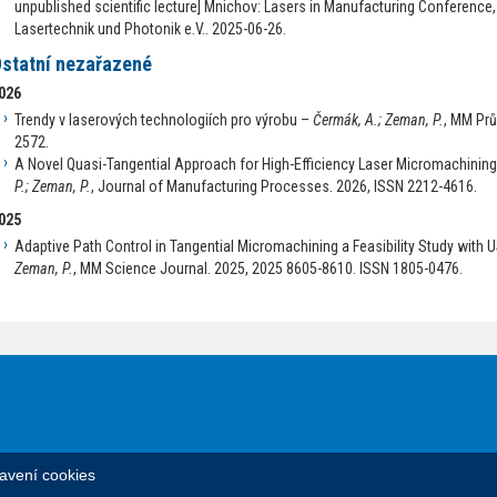
unpublished scientific lecture] Mnichov: Lasers in Manufacturing Conference
Lasertechnik und Photonik e.V.. 2025-06-26.
statní nezařazené
026
Trendy v laserových technologiích pro výrobu –
Čermák, A.; Zeman, P.
, MM Prů
2572.
A Novel Quasi-Tangential Approach for High-Efficiency Laser Micromachinin
P.; Zeman, P.
, Journal of Manufacturing Processes. 2026, ISSN 2212-4616.
025
Adaptive Path Control in Tangential Micromachining a Feasibility Study with
Zeman, P.
, MM Science Journal. 2025, 2025 8605-8610. ISSN 1805-0476.
avení cookies