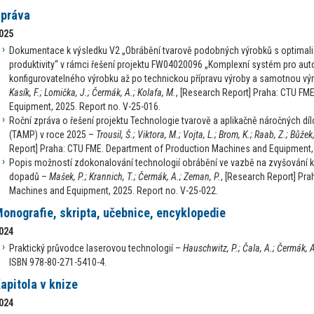
práva
025
Dokumentace k výsledku V2 „Obrábění tvarově podobných výrobků s optimali
produktivity“ v rámci řešení projektu FW04020096 „Komplexní systém pro au
konfigurovatelného výrobku až po technickou přípravu výroby a samotnou v
Kasík, F.; Lomička, J.; Čermák, A.; Kolafa, M.
, [Research Report] Praha: CTU FM
Equipment, 2025. Report no. V-25-016.
Roční zpráva o řešení projektu Technologie tvarově a aplikačně náročných díl
(TAMP) v roce 2025 –
Trousil, Š.; Viktora, M.; Vojta, L.; Brom, K.; Raab, Z.; Bůžek,
Report] Praha: CTU FME. Department of Production Machines and Equipment, 
Popis možností zdokonalování technologií obrábění ve vazbě na zvyšování kva
dopadů –
Mašek, P.; Krannich, T.; Čermák, A.; Zeman, P.
, [Research Report] Pr
Machines and Equipment, 2025. Report no. V-25-022.
onografie, skripta, učebnice, encyklopedie
024
Praktický průvodce laserovou technologií –
Hauschwitz, P.; Čala, A.; Čermák, A.
ISBN 978-80-271-5410-4.
apitola v knize
024