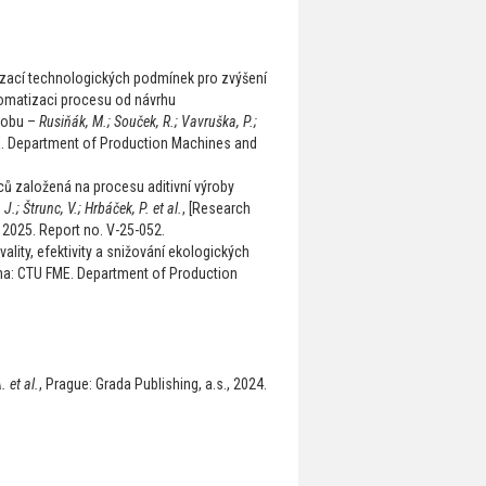
zací technologických podmínek pro zvýšení
tomatizaci procesu od návrhu
ýrobu –
Rusiňák, M.; Souček, R.; Vavruška, P.;
E. Department of Production Machines and
ců založená na procesu aditivní výroby
 J.; Štrunc, V.; Hrbáček, P. et al.
, [Research
2025. Report no. V-25-052.
lity, efektivity a snižování ekologických
aha: CTU FME. Department of Production
 et al.
, Prague: Grada Publishing, a.s., 2024.