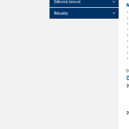
Odborná činnost
N
Aktuality
D
Č
2
2