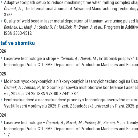
Adaptive toolpath setup to reduce machining time when milling complex sha
Čermák, A.
, The International Journal of Advanced Manufacturing Technology
3768.
Quality of weld bead in laser metal deposition of titanium wire using pulsed 
Beránek, L.; Malý, J.; Štefaník, F.; Králíček, P.; Brajer, J. et al.
, Progress in Additi
ISSN 2363-9512.
tať ve sborníku
026
Laserové technologie a stroje –
Čermák, A.; Novák, M.
, In: Sborník příspěvků 
technologii. Praha: CTU FME. Department of Production Machines and Equipm
025
Možnosti vysokovýkonných a nízkovýkonných laserových technologií na Ústav
Čermák, A.; Zeman, P.
, In: Sborník příspěvků multioborové konference Laser 65.
v. i., 2025. p. 24-25. ISBN 978-80-87441-38-1.
Femtosekundové a nanosekundové procesy v technologii laserového mikro
Využití laserů v průmyslu 2025. Plzeň: Západočeská univerzita v Plzni, 2025. 
024
Laserové technologie –
Čermák, A.; Novák, M.; Pešice, M.; Zeman, P.
, In: Trend
technologii. Praha: CTU FME. Department of Production Machines and Equipm
1-7.