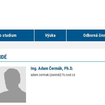
o studium
Výuka
Odborná čin
LIDÉ
Ing. Adam Čermák, Ph.D.
adam.cermak (zavináč) fs.cvut.cz