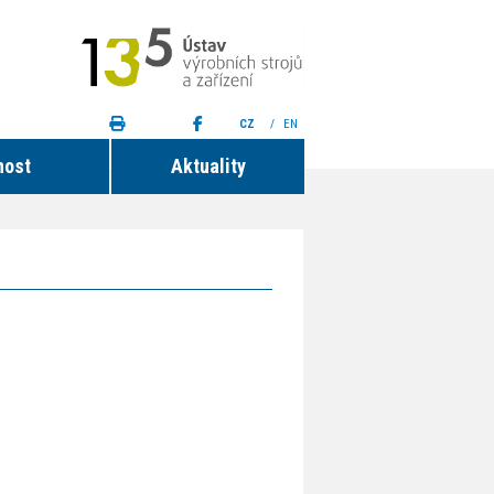
CZ
/
EN
nost
Aktuality