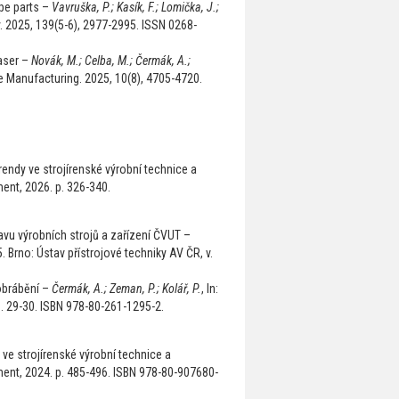
pe parts –
Vavruška, P.; Kasík, F.; Lomička, J.;
. 2025, 139(5-6), 2977-2995. ISSN 0268-
laser –
Novák, M.; Celba, M.; Čermák, A.;
ve Manufacturing. 2025, 10(8), 4705-4720.
Trendy ve strojírenské výrobní technice a
ent, 2026. p. 326-340.
u výrobních strojů a zařízení ČVUT –
 Brno: Ústav přístrojové techniky AV ČR, v.
obrábění –
Čermák, A.; Zeman, P.; Kolář, P.
, In:
p. 29-30. ISBN 978-80-261-1295-2.
y ve strojírenské výrobní technice a
ent, 2024. p. 485-496. ISBN 978-80-907680-