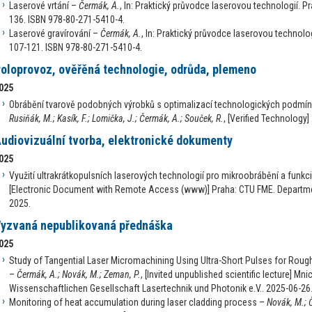
Laserové vrtání –
Čermák, A.
, In: Praktický průvodce laserovou technologií. Pr
136. ISBN 978-80-271-5410-4.
Laserové gravírování –
Čermák, A.
, In: Praktický průvodce laserovou technologi
107-121. ISBN 978-80-271-5410-4.
oloprovoz, ověřěná technologie, odrůda, plemeno
025
Obrábění tvarově podobných výrobků s optimalizací technologických podmíne
Rusiňák, M.; Kasík, F.; Lomička, J.; Čermák, A.; Souček, R.
, [Verified Technology]
udiovizuální tvorba, elektronické dokumenty
025
Využití ultrakrátkopulsních laserových technologií pro mikroobrábění a funk
[Electronic Document with Remote Access (www)] Praha: CTU FME. Departm
2025.
yzvaná nepublikovaná přednáška
025
Study of Tangential Laser Micromachining Using Ultra-Short Pulses for Roug
–
Čermák, A.; Novák, M.; Zeman, P.
, [Invited unpublished scientific lecture] M
Wissenschaftlichen Gesellschaft Lasertechnik und Photonik e.V.. 2025-06-26
Monitoring of heat accumulation during laser cladding process –
Novák, M.; Č