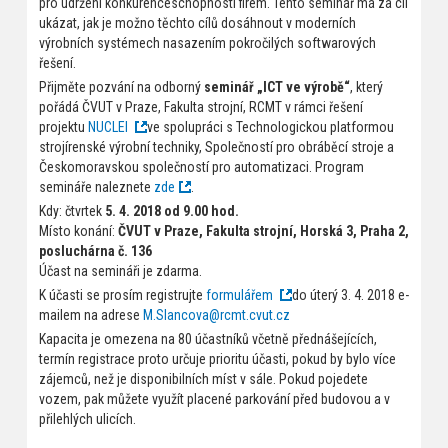
pro udržení konkurenceschopnosti firem. Tento seminář má za cíl
ukázat, jak je možno těchto cílů dosáhnout v moderních
výrobních systémech nasazením pokročilých softwarových
řešení.
Přijměte pozvání na odborný
seminář „ICT ve výrobě“
, který
pořádá ČVUT v Praze, Fakulta strojní, RCMT v rámci řešení
projektu
NUCLEI
ve spolupráci s Technologickou platformou
strojírenské výrobní techniky, Společností pro obráběcí stroje a
Českomoravskou společností pro automatizaci. Program
semináře naleznete
zde
.
Kdy: čtvrtek
5. 4. 2018 od 9.00 hod.
Místo konání:
ČVUT v Praze, Fakulta strojní, Horská 3, Praha 2,
posluchárna č. 136
Účast na semináři je zdarma.
K účasti se prosím registrujte
formulářem
do úterý 3. 4. 2018 e-
mailem na adrese
M.Slancova@rcmt.cvut.cz
Kapacita je omezena na 80 účastníků včetně přednášejících,
termín registrace proto určuje prioritu účasti, pokud by bylo více
zájemců, než je disponibilních míst v sále. Pokud pojedete
vozem, pak můžete využít placené parkování před budovou a v
přilehlých ulicích.