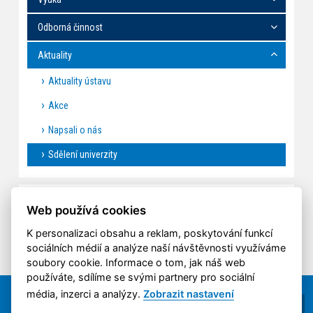
Odborná činnost
Aktuality
Aktuality ústavu
Akce
Napsali o nás
Sdělení univerzity
SDĚLENÍ UNIVERZITY
Web používá cookies
K personalizaci obsahu a reklam, poskytování funkcí
sociálních médií a analýze naší návštěvnosti využíváme
soubory cookie. Informace o tom, jak náš web
používáte, sdílíme se svými partnery pro sociální
média, inzerci a analýzy.
Zobrazit nastavení