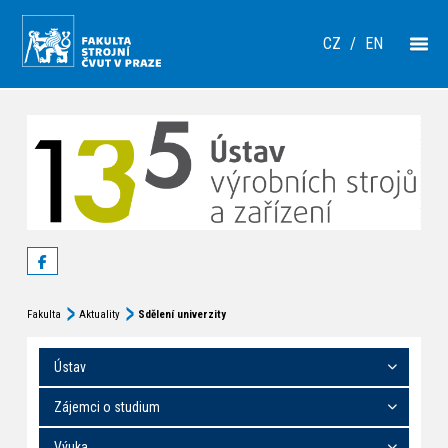
CZ
/
EN
Fakulta
Aktuality
Sdělení univerzity
Ústav
Zájemci o studium
Výuka