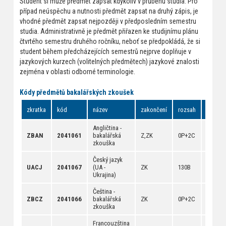
Student si může předmět zapsat kdykoliv v průběhu studia. Pro
případ neúspěchu a nutnosti předmět zapsat na druhý zápis, je
vhodné předmět zapsat nejpozději v předposledním semestru
studia. Administrativně je předmět přiřazen ke studijnímu plánu
čtvrtého semestru druhého ročníku, neboť se předpokládá, že si
student během předcházejících semestrů nejprve doplňuje v
jazykových kurzech (volitelných předmětech) jazykové znalosti
zejména v oblasti odborné terminologie.
Kódy předmětů bakalářských zkoušek
zkratka
kód
název
zakončení
rozsah
odkazy
Angličtina -
[
anotac
ZBAN
2041061
bakalářská
Z,ZK
0P+2C
[
rozvrh
zkouška
[
dokum
Český jazyk
[
anotac
UACJ
2041067
(UA -
ZK
130B
[
rozvrh
Ukrajina)
[
dokum
Čeština -
[
anotac
ZBCZ
2041066
bakalářská
ZK
0P+2C
[
rozvrh
zkouška
[
dokum
Francouzština
[
anotac