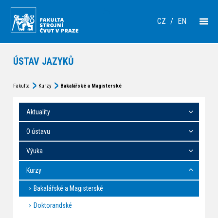
CZ
/
EN
ÚSTAV JAZYKŮ
Fakulta
Kurzy
Bakalářské a Magisterské
Aktuality
O ústavu
Výuka
Kurzy
Bakalářské a Magisterské
Doktorandské