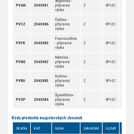
Angličtina -
[
anotac
PVAN
2043081
přípravná
Z
0P+2C
[
rozvrh
výuka
[
dokum
Čeština -
[
anotac
PVCZ
2043086
přípravná
Z
0P+2C
[
rozvrh
výuka
[
dokum
Francouzština
[
anotac
PVFR
2043083
- přípravná
Z
0P+2C
[
rozvrh
výuka
[
dokum
Němčina -
[
anotac
PVNE
2043082
přípravná
Z
0P+2C
[
rozvrh
výuka
[
dokum
Ruština -
[
anotac
PVRU
2043085
přípravná
Z
0P+2C
[
rozvrh
výuka
[
dokum
Španělština -
[
anotac
PVSP
2043084
přípravná
Z
0P+2C
[
rozvrh
výuka
[
dokum
Kódy předmětů magisterských zkoušek
zkratka
kód
název
zakončení
rozsah
odkazy