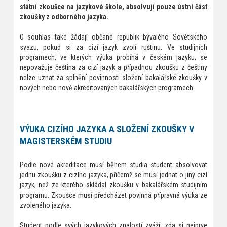
státní zkoušce na jazykové škole, absolvují pouze ústní část
zkoušky z odborného jazyka.
O souhlas také žádají občané republik bývalého Sovětského
svazu, pokud si za cizí jazyk zvolí ruštinu. Ve studijních
programech, ve kterých výuka probíhá v českém jazyku, se
nepovažuje čeština za cizí jazyk a případnou zkoušku z češtiny
nelze uznat za splnění povinnosti složení bakalářské zkoušky v
nových nebo nově akreditovaných bakalářských programech.
VÝUKA CIZÍHO JAZYKA A SLOŽENÍ ZKOUŠKY V
MAGISTERSKÉM STUDIU
Podle nové akreditace musí během studia student absolvovat
jednu zkoušku z cizího jazyka, přičemž se musí jednat o jiný cizí
jazyk, než ze kterého skládal zkoušku v bakalářském studijním
programu. Zkoušce musí předcházet povinná přípravná výuka ze
zvoleného jazyka.
Student podle svých jazykových znalostí zváží, zda si nejprve