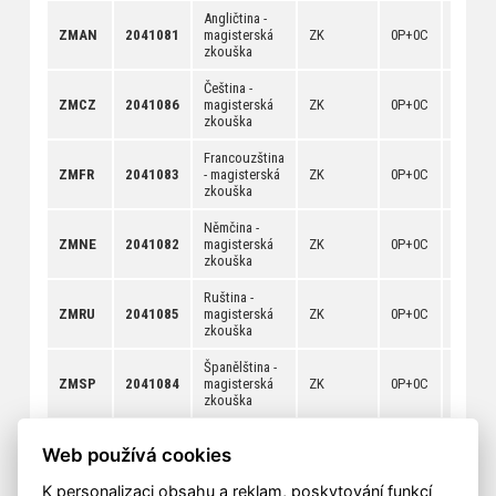
Angličtina -
[
anotac
ZMAN
2041081
magisterská
ZK
0P+0C
[
rozvrh
zkouška
[
dokum
Čeština -
[
anotac
ZMCZ
2041086
magisterská
ZK
0P+0C
[
rozvrh
zkouška
[
dokum
Francouzština
[
anotac
ZMFR
2041083
- magisterská
ZK
0P+0C
[
rozvrh
zkouška
[
dokum
Němčina -
[
anotac
ZMNE
2041082
magisterská
ZK
0P+0C
[
rozvrh
zkouška
[
dokum
Ruština -
[
anotac
ZMRU
2041085
magisterská
ZK
0P+0C
[
rozvrh
zkouška
[
dokum
Španělština -
[
anotac
ZMSP
2041084
magisterská
ZK
0P+0C
[
rozvrh
zkouška
[
dokum
Web používá cookies
K personalizaci obsahu a reklam, poskytování funkcí