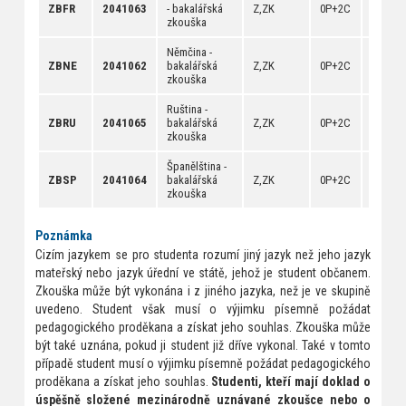
ZBFR
2041063
- bakalářská
Z,ZK
0P+2C
[
rozvrh
zkouška
[
dokum
Němčina -
[
anotac
ZBNE
2041062
bakalářská
Z,ZK
0P+2C
[
rozvrh
zkouška
[
dokum
Ruština -
[
anotac
ZBRU
2041065
bakalářská
Z,ZK
0P+2C
[
rozvrh
zkouška
[
dokum
Španělština -
[
anotac
ZBSP
2041064
bakalářská
Z,ZK
0P+2C
[
rozvrh
zkouška
[
dokum
Poznámka
Cizím jazykem se pro studenta rozumí jiný jazyk než jeho jazyk
mateřský nebo jazyk úřední ve státě, jehož je student občanem.
Zkouška může být vykonána i z jiného jazyka, než je ve skupině
uvedeno. Student však musí o výjimku písemně požádat
pedagogického proděkana a získat jeho souhlas. Zkouška může
být také uznána, pokud ji student již dříve vykonal. Také v tomto
případě student musí o výjimku písemně požádat pedagogického
proděkana a získat jeho souhlas.
Studenti, kteří mají doklad o
úspěšně složené mezinárodně uznávané zkoušce nebo o