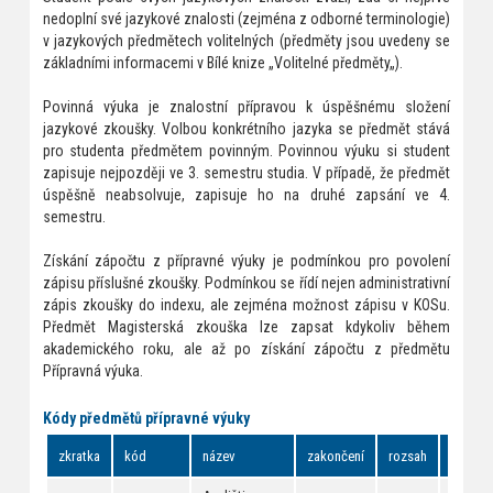
nedoplní své jazykové znalosti (zejména z odborné terminologie)
v jazykových předmětech volitelných (předměty jsou uvedeny se
základními informacemi v Bílé knize „Volitelné předměty„).
Povinná výuka je znalostní přípravou k úspěšnému složení
jazykové zkoušky. Volbou konkrétního jazyka se předmět stává
pro studenta předmětem povinným. Povinnou výuku si student
zapisuje nejpozději ve 3. semestru studia. V případě, že předmět
úspěšně neabsolvuje, zapisuje ho na druhé zapsání ve 4.
semestru.
Získání zápočtu z přípravné výuky je podmínkou pro povolení
zápisu příslušné zkoušky. Podmínkou se řídí nejen administrativní
zápis zkoušky do indexu, ale zejména možnost zápisu v KOSu.
Předmět Magisterská zkouška lze zapsat kdykoliv během
akademického roku, ale až po získání zápočtu z předmětu
Přípravná výuka.
Kódy předmětů přípravné výuky
zkratka
kód
název
zakončení
rozsah
odkazy