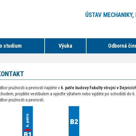
ÚSTAV MECHANIKY,
o studium
Výuka
Odborná čin
KONTAKT
dbor pružnosti a pevnosti najdete v
6. patře budovy Fakulty strojní v Dejvicíc
chodem, projděte vestibulem a vyjeďte výtahem nebo vyjděte po schodišti do 6. 
dbor pružnosti a pevnosti.