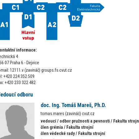
ontaktní informace:
echnická 4
66 07 Praha 6 - Dejvice
-mail: 12111.v (zavináč) groups.fs.cvut.cz
el: +420 224 352 509
ax: +420 233 322 482
edoucí odboru
doc. Ing. Tomáš Mareš, Ph.D.
tomas.mares (zavináč) cvut.cz
vedoucí / odbor pružnosti a pevnosti / Fakulta strojn
člen grémia / Fakulta strojní
člen vědecké rady / Fakulta strojní