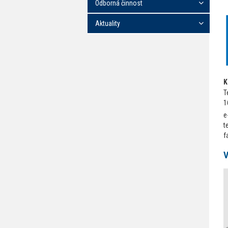
Odborná činnost
Aktuality
K
T
1
e
t
f
V