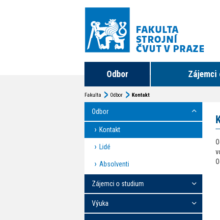
Odbor
Zájemci 
Fakulta
Odbor
Kontakt
Odbor
Kontakt
O
Lidé
v
O
Absolventi
Zájemci o studium
Výuka