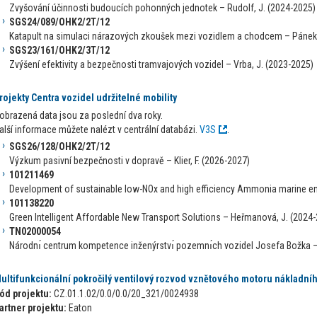
Zvyšování účinnosti budoucích pohonných jednotek – Rudolf, J. (2024-2025)
SGS24/089/OHK2/2T/12
Katapult na simulaci nárazových zkoušek mezi vozidlem a chodcem – Pánek,
SGS23/161/OHK2/3T/12
Zvýšení efektivity a bezpečnosti tramvajových vozidel – Vrba, J. (2023-2025)
rojekty Centra vozidel udržitelné mobility
obrazená data jsou za poslední dva roky.
alší informace můžete nalézt v centrální databázi.
V3S
.
SGS26/128/OHK2/2T/12
Výzkum pasivní bezpečnosti v dopravě – Klier, F. (2026-2027)
101211469
Development of sustainable low-NOx and high efficiency Ammonia marine eng
101138220
Green Intelligent Affordable New Transport Solutions – Heřmanová, J. (2024
TN02000054
Národnı́ centrum kompetence inženýrstvı́ pozemnı́ch vozidel Josefa Božka –
ultifunkcionální pokročilý ventilový rozvod vznětového motoru nákladní
ód projektu:
CZ.01.1.02/0.0/0.0/20_321/0024938
artner projektu:
Eaton