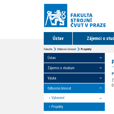
Ústav
Zájemci o stu
Fakulta
Odborná činnost
Projekty
Ústav
Zájemci o studium
P
Výuka
Z
D
Odborná činnost
Vybavení
Projekty