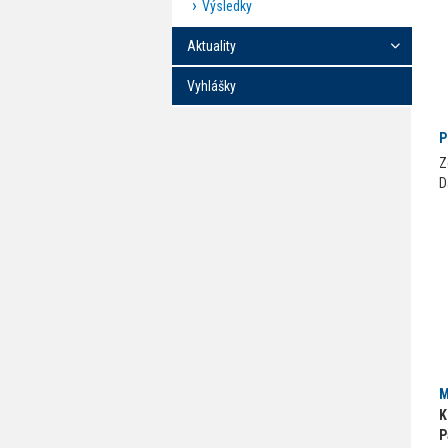
Výsledky
Aktuality
Vyhlášky
P
Z
D
M
K
P