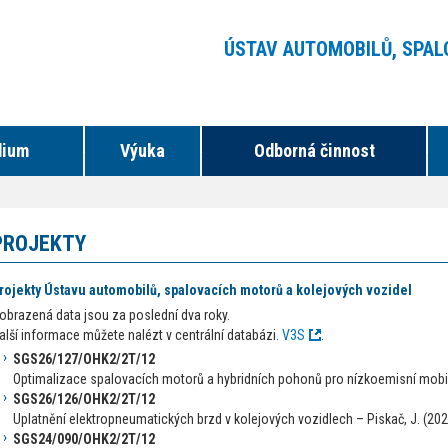
ÚSTAV AUTOMOBILŮ, SPA
dium
Výuka
Odborná činnost
PROJEKTY
rojekty Ústavu automobilů, spalovacích motorů a kolejových vozidel
obrazená data jsou za poslední dva roky.
alší informace můžete nalézt v centrální databázi.
V3S
.
SGS26/127/OHK2/2T/12
Optimalizace spalovacích motorů a hybridních pohonů pro nízkoemisní mobili
SGS26/126/OHK2/2T/12
Uplatnění elektropneumatických brzd v kolejových vozidlech – Piskač, J. (20
SGS24/090/OHK2/2T/12