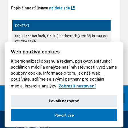
Popis činností ústavu
najdete zde
.
KONTAKT
Ing. Libor Beránek, Ph.D.
(libor.beranek (zavináč) fs.cvut.cz)
(22 435)
3246
420608231531
Web používá cookies
K personalizaci obsahu a reklam, poskytování funkcí
sociálních médií a analýze naší návštěvnosti využíváme
soubory cookie. Informace o tom, jak náš web
používáte, sdílíme se svými partnery pro sociální
média, inzerci a analýzy.
Zobrazit nastavení
Povolit nezbytné
Povolit vše
© 2014-2026 ČVUT FS | All rights reserved |
Nastavení cookies