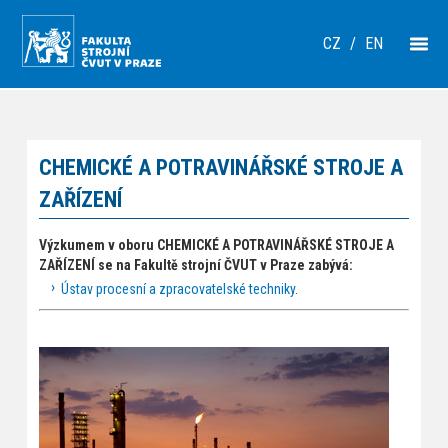
CZ
/
EN
CHEMICKÉ A POTRAVINÁŘSKÉ STROJE A
ZAŘÍZENÍ
Výzkumem v oboru CHEMICKÉ A POTRAVINÁŘSKÉ STROJE A
ZAŘÍZENÍ se na Fakultě strojní ČVUT v Praze zabývá:
Ústav procesní a zpracovatelské techniky
.