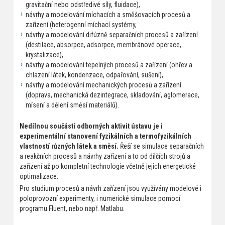
gravitační nebo odstředivé síly, fluidace),
návrhy a modelování míchacích a směšovacích procesů a
zařízení (heterogenní míchací systémy,
návrhy a modelování difúzně separačních procesů a zařízení
(destilace, absorpce, adsorpce, membránové operace,
krystalizace),
návrhy a modelování tepelných procesů a zařízení (ohřev a
chlazení látek, kondenzace, odpařování, sušení),
návrhy a modelování mechanických procesů a zařízení
(doprava, mechanická dezintegrace, skladování, aglomerace,
mísení a dělení směsí materiálů).
Nedílnou součástí odborných aktivit ústavu je i
experimentální stanovení fyzikálních a termofyzikálních
vlastností různých látek a směsí.
Řeší se simulace separačních
a reakčních procesů a návrhy zařízení a to od dílčích strojů a
zařízení až po kompletní technologie včetně jejich energetické
optimalizace.
Pro studium procesů a návrh zařízení jsou využívány modelové i
poloprovozní experimenty, i numerické simulace pomocí
programu Fluent, nebo např. Matlabu.