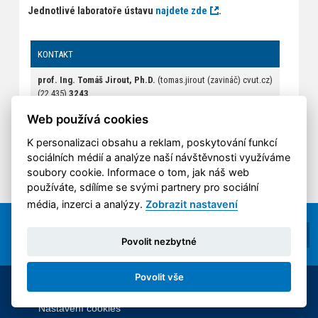
Jednotlivé laboratoře ústavu
najdete zde
.
KONTAKT
prof. Ing. Tomáš Jirout, Ph.D.
(tomas.jirout (zavináč) cvut.cz)
(22 435)
3243
420770125378
Web používá cookies
K personalizaci obsahu a reklam, poskytování funkcí
sociálních médií a analýze naší návštěvnosti využíváme
soubory cookie. Informace o tom, jak náš web
používáte, sdílíme se svými partnery pro sociální
média, inzerci a analýzy.
Zobrazit nastavení
Povolit nezbytné
Povolit vše
© 2014-2026 ČVUT FS | All rights reserved |
Nastavení cookies