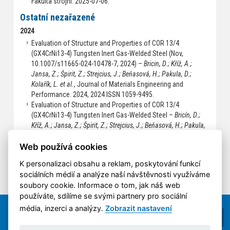
Fakulta strojní. 2025-07-06.
Ostatní nezařazené
2024
Evaluation of Structure and Properties of COR 13/4
(GX4CrNi13-4) Tungsten Inert Gas-Welded Steel (Nov,
10.1007/s11665-024-10478-7, 2024) –
Bricin, D.; Kříž, A.;
Jansa, Z.; Špirit, Z.; Strejcius, J.; Beňasová, H.; Pakula, D.;
Kolařík, L. et al.
, Journal of Materials Engineering and
Performance. 2024, 2024 ISSN 1059-9495.
Evaluation of Structure and Properties of COR 13/4
(GX4CrNi13-4) Tungsten Inert Gas-Welded Steel –
Bricín, D.;
Kříž, A.; Jansa, Z.; Špirit, Z.; Strejcius, J.; Beňasová, H.; Pakula,
D.; Kolařík, L. et al.
, Journal of Materials Engineering and
Performance. 2024, 2024 ISSN 1544-1024.
Web používá cookies
K personalizaci obsahu a reklam, poskytování funkcí
sociálních médií a analýze naší návštěvnosti využíváme
soubory cookie. Informace o tom, jak náš web
používáte, sdílíme se svými partnery pro sociální
média, inzerci a analýzy.
Zobrazit nastavení