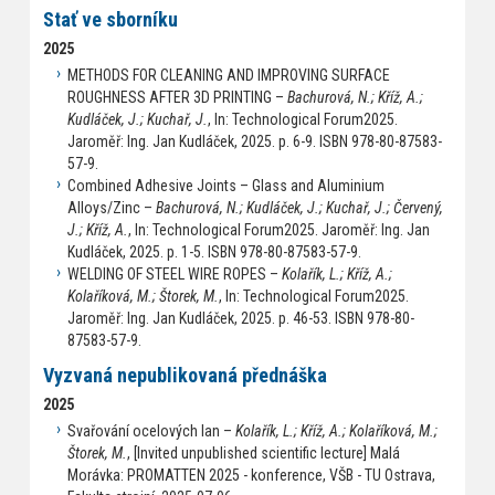
Stať ve sborníku
2025
METHODS FOR CLEANING AND IMPROVING SURFACE
ROUGHNESS AFTER 3D PRINTING –
Bachurová, N.; Kříž, A.;
Kudláček, J.; Kuchař, J.
, In: Technological Forum2025.
Jaroměř: Ing. Jan Kudláček, 2025. p. 6-9. ISBN 978-80-87583-
57-9.
Combined Adhesive Joints – Glass and Aluminium
Alloys/Zinc –
Bachurová, N.; Kudláček, J.; Kuchař, J.; Červený,
J.; Kříž, A.
, In: Technological Forum2025. Jaroměř: Ing. Jan
Kudláček, 2025. p. 1-5. ISBN 978-80-87583-57-9.
WELDING OF STEEL WIRE ROPES –
Kolařík, L.; Kříž, A.;
Kolaříková, M.; Štorek, M.
, In: Technological Forum2025.
Jaroměř: Ing. Jan Kudláček, 2025. p. 46-53. ISBN 978-80-
87583-57-9.
Vyzvaná nepublikovaná přednáška
2025
Svařování ocelových lan –
Kolařík, L.; Kříž, A.; Kolaříková, M.;
Štorek, M.
, [Invited unpublished scientific lecture] Malá
Morávka: PROMATTEN 2025 - konference, VŠB - TU Ostrava,