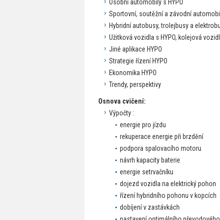
Osobní automobily s HYPO
Sportovní, soutěžní a závodní automobi
Hybridní autobusy, trolejbusy a elektrob
Užitková vozidla s HYPO, kolejová vozid
Jiné aplikace HYPO
Strategie řízení HYPO
Ekonomika HYPO
Trendy, perspektivy
Osnova cvičení:
Výpočty :
energie pro jízdu
rekuperace energie při brzdění
podpora spalovacího motoru
návrh kapacity baterie
energie setrvačníku
dojezd vozidla na elektrický pohon
řízení hybridního pohonu v kopcích
dobíjení v zastávkách
nastavení optimálního převodovéh