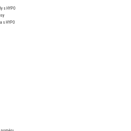
ly s HYPO
usy
la s HYPO
o poměru