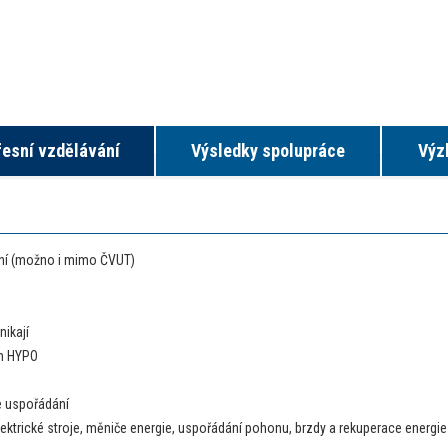
fesní vzdělávání
Výsledky spolupráce
Výz
ení (možno i mimo ČVUT)
nikají
ím HYPO
e uspořádání
ktrické stroje, měniče energie, uspořádání pohonu, brzdy a rekuperace energie