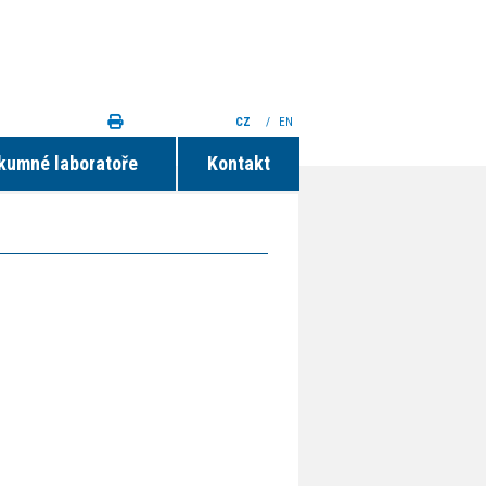
CZ
/
EN
kumné laboratoře
Kontakt