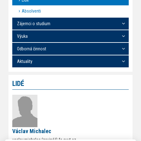
Lidé
Absolventi
Zájemci o studium
Výuka
Odborná činnost
Aktuality
LIDÉ
Václav Michalec
vaclav.michalec (zavináč) fs.cvut.cz