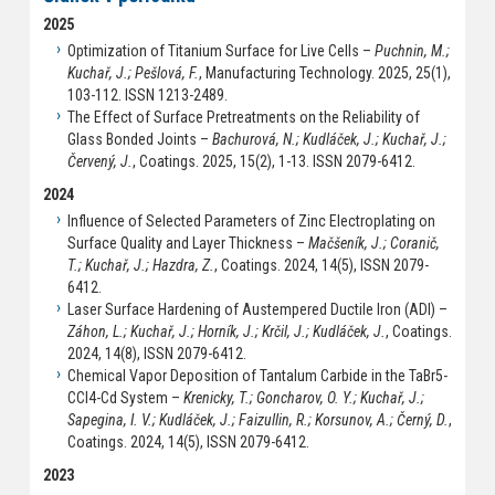
2025
Optimization of Titanium Surface for Live Cells –
Puchnin, M.;
Kuchař, J.; Pešlová, F.
, Manufacturing Technology. 2025, 25(1),
103-112. ISSN 1213-2489.
The Effect of Surface Pretreatments on the Reliability of
Glass Bonded Joints –
Bachurová, N.; Kudláček, J.; Kuchař, J.;
Červený, J.
, Coatings. 2025, 15(2), 1-13. ISSN 2079-6412.
2024
Influence of Selected Parameters of Zinc Electroplating on
Surface Quality and Layer Thickness –
Mačšeník, J.; Coranič,
T.; Kuchař, J.; Hazdra, Z.
, Coatings. 2024, 14(5), ISSN 2079-
6412.
Laser Surface Hardening of Austempered Ductile Iron (ADI) –
Záhon, L.; Kuchař, J.; Horník, J.; Krčil, J.; Kudláček, J.
, Coatings.
2024, 14(8), ISSN 2079-6412.
Chemical Vapor Deposition of Tantalum Carbide in the TaBr5-
CCl4-Cd System –
Krenicky, T.; Goncharov, O. Y.; Kuchař, J.;
Sapegina, I. V.; Kudláček, J.; Faizullin, R.; Korsunov, A.; Černý, D.
,
Coatings. 2024, 14(5), ISSN 2079-6412.
2023