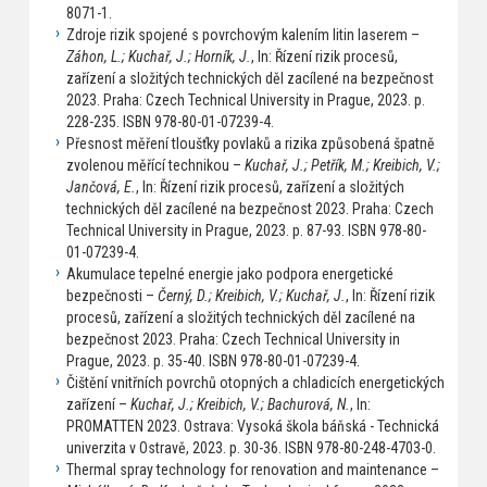
8071-1.
Zdroje rizik spojené s povrchovým kalením litin laserem –
Záhon, L.; Kuchař, J.; Horník, J.
, In: Řízení rizik procesů,
zařízení a složitých technických děl zacílené na bezpečnost
2023. Praha: Czech Technical University in Prague, 2023. p.
228-235. ISBN 978-80-01-07239-4.
Přesnost měření tloušťky povlaků a rizika způsobená špatně
zvolenou měřící technikou –
Kuchař, J.; Petřík, M.; Kreibich, V.;
Jančová, E.
, In: Řízení rizik procesů, zařízení a složitých
technických děl zacílené na bezpečnost 2023. Praha: Czech
Technical University in Prague, 2023. p. 87-93. ISBN 978-80-
01-07239-4.
Akumulace tepelné energie jako podpora energetické
bezpečnosti –
Černý, D.; Kreibich, V.; Kuchař, J.
, In: Řízení rizik
procesů, zařízení a složitých technických děl zacílené na
bezpečnost 2023. Praha: Czech Technical University in
Prague, 2023. p. 35-40. ISBN 978-80-01-07239-4.
Čištění vnitřních povrchů otopných a chladicích energetických
zařízení –
Kuchař, J.; Kreibich, V.; Bachurová, N.
, In:
PROMATTEN 2023. Ostrava: Vysoká škola báňská - Technická
univerzita v Ostravě, 2023. p. 30-36. ISBN 978-80-248-4703-0.
Thermal spray technology for renovation and maintenance –