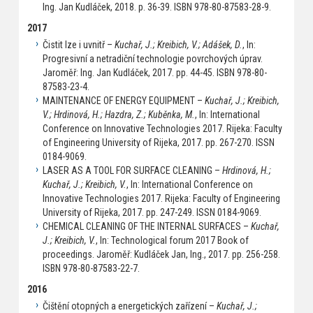
Ing. Jan Kudláček, 2018. p. 36-39. ISBN 978-80-87583-28-9.
2017
Čistit lze i uvnitř –
Kuchař, J.; Kreibich, V.; Adášek, D.
, In:
Progresivní a netradiční technologie povrchových úprav.
Jaroměř: Ing. Jan Kudláček, 2017. pp. 44-45. ISBN 978-80-
87583-23-4.
MAINTENANCE OF ENERGY EQUIPMENT –
Kuchař, J.; Kreibich,
V.; Hrdinová, H.; Hazdra, Z.; Kuběnka, M.
, In: International
Conference on Innovative Technologies 2017. Rijeka: Faculty
of Engineering University of Rijeka, 2017. pp. 267-270. ISSN
0184-9069.
LASER AS A TOOL FOR SURFACE CLEANING –
Hrdinová, H.;
Kuchař, J.; Kreibich, V.
, In: International Conference on
Innovative Technologies 2017. Rijeka: Faculty of Engineering
University of Rijeka, 2017. pp. 247-249. ISSN 0184-9069.
CHEMICAL CLEANING OF THE INTERNAL SURFACES –
Kuchař,
J.; Kreibich, V.
, In: Technological forum 2017 Book of
proceedings. Jaroměř: Kudláček Jan, Ing., 2017. pp. 256-258.
ISBN 978-80-87583-22-7.
2016
Čištění otopných a energetických zařízení –
Kuchař, J.;