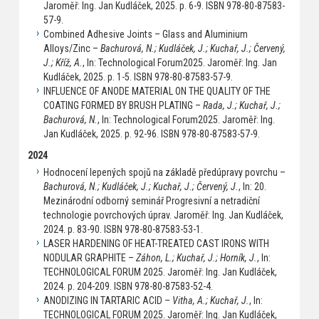
Jaroměř: Ing. Jan Kudláček, 2025. p. 6-9. ISBN 978-80-87583-
57-9.
Combined Adhesive Joints – Glass and Aluminium
Alloys/Zinc –
Bachurová, N.; Kudláček, J.; Kuchař, J.; Červený,
J.; Kříž, A.
, In: Technological Forum2025. Jaroměř: Ing. Jan
Kudláček, 2025. p. 1-5. ISBN 978-80-87583-57-9.
INFLUENCE OF ANODE MATERIAL ON THE QUALITY OF THE
COATING FORMED BY BRUSH PLATING –
Rada, J.; Kuchař, J.;
Bachurová, N.
, In: Technological Forum2025. Jaroměř: Ing.
Jan Kudláček, 2025. p. 92-96. ISBN 978-80-87583-57-9.
2024
Hodnocení lepených spojů na základě předúpravy povrchu –
Bachurová, N.; Kudláček, J.; Kuchař, J.; Červený, J.
, In: 20.
Mezinárodní odborný seminář Progresivní a netradiční
technologie povrchových úprav. Jaroměř: Ing. Jan Kudláček,
2024. p. 83-90. ISBN 978-80-87583-53-1.
LASER HARDENING OF HEAT-TREATED CAST IRONS WITH
NODULAR GRAPHITE –
Záhon, L.; Kuchař, J.; Horník, J.
, In:
TECHNOLOGICAL FORUM 2025. Jaroměř: Ing. Jan Kudláček,
2024. p. 204-209. ISBN 978-80-87583-52-4.
ANODIZING IN TARTARIC ACID –
Vitha, A.; Kuchař, J.
, In:
TECHNOLOGICAL FORUM 2025. Jaroměř: Ing. Jan Kudláček,