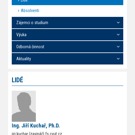
Lidé
Absolventi
Zájemci o studium
Výuka
Odborná činnost
Aktuality
LIDÉ
Ing. Jiří Kuchař, Ph.D.
jiri.kuchar (zavináč) fs.cvut.cz