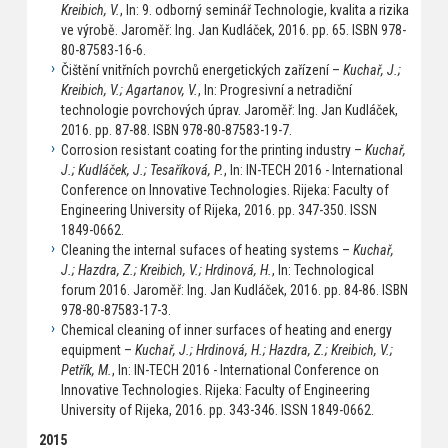
Kreibich, V.
, In: 9. odborný seminář Technologie, kvalita a rizika
ve výrobě. Jaroměř: Ing. Jan Kudláček, 2016. pp. 65. ISBN 978-
80-87583-16-6.
Čištění vnitřních povrchů energetických zařízení –
Kuchař, J.;
Kreibich, V.; Agartanov, V.
, In: Progresivní a netradiční
technologie povrchových úprav. Jaroměř: Ing. Jan Kudláček,
2016. pp. 87-88. ISBN 978-80-87583-19-7.
Corrosion resistant coating for the printing industry –
Kuchař,
J.; Kudláček, J.; Tesaříková, P.
, In: IN-TECH 2016 - International
Conference on Innovative Technologies. Rijeka: Faculty of
Engineering University of Rijeka, 2016. pp. 347-350. ISSN
1849-0662.
Cleaning the internal sufaces of heating systems –
Kuchař,
J.; Hazdra, Z.; Kreibich, V.; Hrdinová, H.
, In: Technological
forum 2016. Jaroměř: Ing. Jan Kudláček, 2016. pp. 84-86. ISBN
978-80-87583-17-3.
Chemical cleaning of inner surfaces of heating and energy
equipment –
Kuchař, J.; Hrdinová, H.; Hazdra, Z.; Kreibich, V.;
Petřík, M.
, In: IN-TECH 2016 - International Conference on
Innovative Technologies. Rijeka: Faculty of Engineering
University of Rijeka, 2016. pp. 343-346. ISSN 1849-0662.
2015