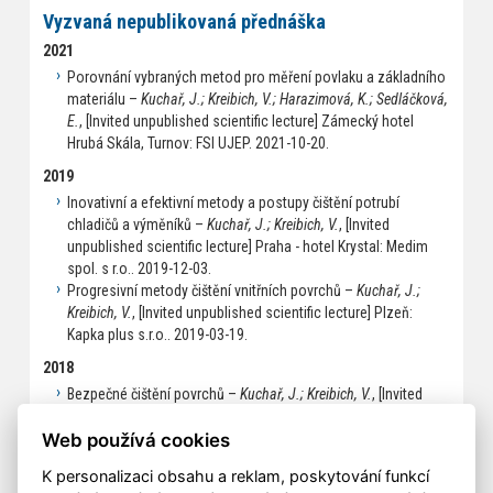
Vyzvaná nepublikovaná přednáška
2021
Porovnání vybraných metod pro měření povlaku a základního
materiálu –
Kuchař, J.; Kreibich, V.; Harazimová, K.; Sedláčková,
E.
, [Invited unpublished scientific lecture] Zámecký hotel
Hrubá Skála, Turnov: FSI UJEP. 2021-10-20.
2019
Inovativní a efektivní metody a postupy čištění potrubí
chladičů a výměníků –
Kuchař, J.; Kreibich, V.
, [Invited
unpublished scientific lecture] Praha - hotel Krystal: Medim
spol. s r.o.. 2019-12-03.
Progresivní metody čištění vnitřních povrchů –
Kuchař, J.;
Kreibich, V.
, [Invited unpublished scientific lecture] Plzeň:
Kapka plus s.r.o.. 2019-03-19.
2018
Bezpečné čištění povrchů –
Kuchař, J.; Kreibich, V.
, [Invited
unpublished scientific lecture] Brno - hotel Myslivna: Medim,
spol. s r.o.. 2018-11-13.
Web používá cookies
K personalizaci obsahu a reklam, poskytování funkcí