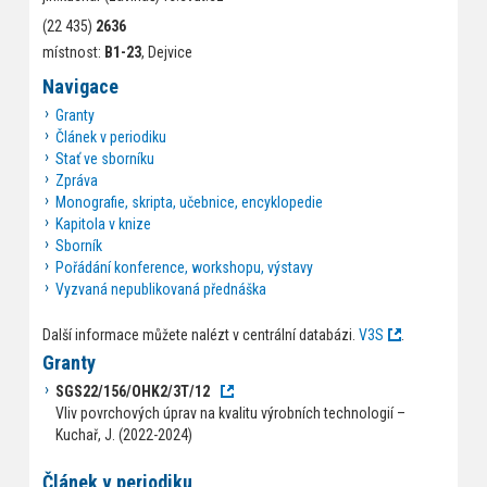
(22 435)
2636
místnost:
B1-23
, Dejvice
Navigace
Granty
Článek v periodiku
Stať ve sborníku
Zpráva
Monografie, skripta, učebnice, encyklopedie
Kapitola v knize
Sborník
Pořádání konference, workshopu, výstavy
Vyzvaná nepublikovaná přednáška
Další informace můžete nalézt v centrální databázi.
V3S
.
Granty
SGS22/156/OHK2/3T/12
Vliv povrchových úprav na kvalitu výrobních technologií –
Kuchař, J. (2022-2024)
Článek v periodiku