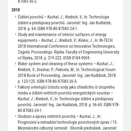
87583-30-2.
2018
Čištění povrchů –
Kuchař, J.; Kreibich, V.
, In: Technologie
čištění a předúpravy povrchů. Jaroměř: Ing. Jan Kudláček,
2018. p. 64. ISBN 978-80-87583-24-1.
Study and maintenance of interior surfaces of energy
equipments –
Kuchař, J.; Kreibich, V.; Kinkor, J.
, In: IN-TECH
2018 International Conference on Innovative Technologies,
Zagreb, Proceedings. Rijeka: Faculty of Engineering University
of Rijeka, 2018. p. 219-222. ISSN 0184-9069.
Water system and cleaning of these systems –
Kuchař, J.;
Kreibich, V.; Drašnar, P.; Pakosta, M.
, In: Technological forum
2018 Book of Proceeding. Jaroměř: Ing. Jan Kudláček, 2018.
p. 123-125. ISBN 978-80-87583-26-5.
Faktory ovlivňující čistotu vody jako chladícího či otopného
média a čištění vnitřních povrchů energetických soustav –
Kuchař, J.; Kreibich, V.
, In: Technologie čištění a předúpravy
povrchů. Jaroměř: Ing. Jan Kudláček, 2018. p. 56-60. ISBN 978-
80-87583-24-1.
Studium a úpravy vnitřních povrchů –
Kuchař, J.
, In:
Progresivní a netradiční technologie povrchových úprav / 15.
Mezinárodní odborný seminář - Sborník přednášek. Jaroměř: