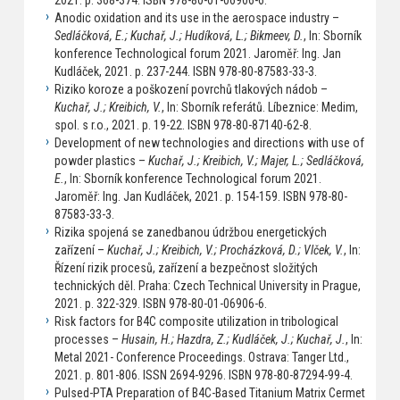
Anodic oxidation and its use in the aerospace industry –
Sedláčková, E.; Kuchař, J.; Hudíková, L.; Bikmeev, D.
, In: Sborník
konference Technological forum 2021. Jaroměř: Ing. Jan
Kudláček, 2021. p. 237-244. ISBN 978-80-87583-33-3.
Riziko koroze a poškození povrchů tlakových nádob –
Kuchař, J.; Kreibich, V.
, In: Sborník referátů. Líbeznice: Medim,
spol. s r.o., 2021. p. 19-22. ISBN 978-80-87140-62-8.
Development of new technologies and directions with use of
powder plastics –
Kuchař, J.; Kreibich, V.; Majer, L.; Sedláčková,
E.
, In: Sborník konference Technological forum 2021.
Jaroměř: Ing. Jan Kudláček, 2021. p. 154-159. ISBN 978-80-
87583-33-3.
Rizika spojená se zanedbanou údržbou energetických
zařízení –
Kuchař, J.; Kreibich, V.; Procházková, D.; Vlček, V.
, In:
Řízení rizik procesů, zařízení a bezpečnost složitých
technických děl. Praha: Czech Technical University in Prague,
2021. p. 322-329. ISBN 978-80-01-06906-6.
Risk factors for B4C composite utilization in tribological
processes –
Husain, H.; Hazdra, Z.; Kudláček, J.; Kuchař, J.
, In:
Metal 2021- Conference Proceedings. Ostrava: Tanger Ltd.,
2021. p. 801-806. ISSN 2694-9296. ISBN 978-80-87294-99-4.
Pulsed-PTA Preparation of B4C-Based Titanium Matrix Cermet