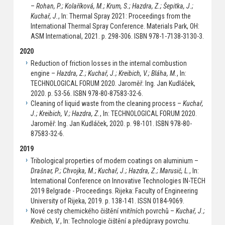
–
Rohan, P.; Kolaříková, M.; Krum, S.; Hazdra, Z.; Šepitka, J.;
Kuchař, J.
, In: Thermal Spray 2021: Proceedings from the
International Thermal Spray Conference. Materials Park, OH:
ASM International, 2021. p. 298-306. ISBN 978-1-7138-3130-3.
2020
Reduction of friction losses in the internal combustion
engine –
Hazdra, Z.; Kuchař, J.; Kreibich, V.; Bláha, M.
, In:
TECHNOLOGICAL FORUM 2020. Jaroměř: Ing. Jan Kudláček,
2020. p. 53-56. ISBN 978-80-87583-32-6.
Cleaning of liquid waste from the cleaning process –
Kuchař,
J.; Kreibich, V.; Hazdra, Z.
, In: TECHNOLOGICAL FORUM 2020.
Jaroměř: Ing. Jan Kudláček, 2020. p. 98-101. ISBN 978-80-
87583-32-6.
2019
Tribological properties of modern coatings on aluminium –
Drašnar, P.; Chvojka, M.; Kuchař, J.; Hazdra, Z.; Marusič, L.
, In:
International Conference on Innovative Technologies IN-TECH
2019 Belgrade - Proceedings. Rijeka: Faculty of Engineering
University of Rijeka, 2019. p. 138-141. ISSN 0184-9069.
Nové cesty chemického čištění vnitřních povrchů –
Kuchař, J.;
Kreibich, V.
, In: Technologie čištění a předúpravy povrchu.