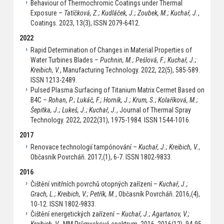
Behaviour of Thermochromic Coatings under Thermal
Exposure –
Tatíčková, Z.; Kudláček, J.; Zoubek, M.; Kuchař, J.
,
Coatings. 2023, 13(3), ISSN 2079-6412.
2022
Rapid Determination of Changes in Material Properties of
Water Turbines Blades –
Puchnin, M.; Pešlová, F.; Kuchař, J.;
Kreibich, V.
, Manufacturing Technology. 2022, 22(5), 585-589.
ISSN 1213-2489.
Pulsed Plasma Surfacing of Titanium Matrix Cermet Based on
B4C –
Rohan, P.; Lukáč, F.; Horník, J.; Krum, S.; Kolaříková, M.;
Šepitka, J.; Lukeš, J.; Kuchař, J.
, Journal of Thermal Spray
Technology. 2022, 2022(31), 1975-1984. ISSN 1544-1016.
2017
Renovace technologií tampónování –
Kuchař, J.; Kreibich, V.
,
Občasník Povrcháři. 2017,(1), 6-7. ISSN 1802-9833.
2016
Čištění vnitřních povrchů otopných zařízení –
Kuchař, J.;
Grach, L.; Kreibich, V.; Petřík, M.
, Občasník Povrcháři. 2016,(4),
10-12. ISSN 1802-9833.
Čištění energetických zařízení –
Kuchař, J.; Agartanov, V.;
Kreibich, V.
, MM Průmyskové spektrum. 2016, 2016(12), 94-95.