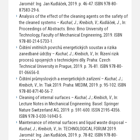
Jaroměř: Ing. Jan Kudláček, 2019. p. 46-47. ISBN 978-80-
87583-29-6.
Analysis of the effect of the cleaning agents on the safety of
the cleaned systems –
Kuchař, J.; Kreibich, V.; Kudláček, J.
, In:
Proceedings of Abstracts. Brno: Brno University of
Technology, Faculty of Mechanical Engineering, 2019. ISBN
978-80-214-5733-1.
Čištění vnitřních povrchů energetických soustav a rizika
zanedbané údržby –
Kuchař, J.; Kreibich, V.
, In: Řízení rizik
procesů spojených s technickými díly. Praha: Czech
Technical University in Prague, 2019. p. 76-81. ISBN 978-80-
01-06656-0.
Čištění průmyslových a energetických zařízení –
Kuchař, J.;
Kreibich, V.
, In: Tlak 2019. Praha: MEDIM, 2019. p. 95-102. ISBN
978-80-87140-56-7.
Cleaning of internal surfaces –
Kuchař, J.; Kreibich, V.
, In:
Lecture Notes in Mechanical Engineering. Basel: Springer
Nature Switzerland AG, 2019. p. 591-600. ISSN 2195-4356.
ISBN 978-3-030-16943-5.
Maintenance of internal surfaces and liquid waste disposal –
Kuchař, J.; Kreibich, V.
, In: TECHNOLOGICAL FORUM 2019.
Jaroměř: Ing. Jan Kudláček, 2019. p. 78-82. ISBN 978-80-