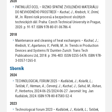
2020
PATINUJÍCÍ OCEL – RIZIKO ŠPATNĚ ZVOLENÉHO MATERIÁLU
DO NEVHODNÉHO PROSTŘEDÍ –
Kuchař, J.; Kreibich, V.; Driml,
M.
, In: Řízení rizik procesů a bezpečnost složitých
technických děl. Praha: Czech Technical University in Prague,
2020. p. 91-97. ISBN 978-80-01-06786-4.
2018
Maintenance and cleaning of heat exchangers –
Kuchař, J.;
Kreibich, V.; Agartanov, V.; Petřík, M.
, In: Trends in Production
Devices and Systems IV. Durnten-Zurich: Trans Tech
Publications Ltd, 2018. p. 396-403. ISSN 0255-5476. ISBN 978-
3-0357-1265-0.
Sborník
2024
TECHNOLOGICAL FORUM 2025 –
Kudláček, J.; Kolařík, L.;
Tatíček, F.; Herman, A.; Červený, J.; Kuchař, J.; Sahul, M.; Rohan,
P.
, Herbertov, 2024-06-25/2024-06-27. Jaroměř: Ing. Jan
Kudláček, 2024. ISBN 978-80-87583-52-4.
2023
Technological forum 2023 –
Kudláček, J.; Kolařík, L.; Tatíček,