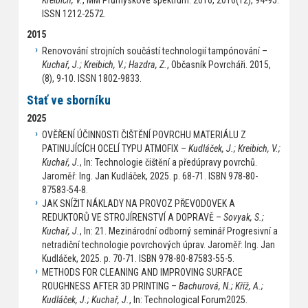
ISSN 1212-2572.
2015
Renovování strojních součástí technologií tampónování –
Kuchař, J.; Kreibich, V.; Hazdra, Z.
, Občasník Povrcháři. 2015,
(8), 9-10. ISSN 1802-9833.
Stať ve sborníku
2025
OVĚŘENÍ ÚČINNOSTI ČIŠTĚNÍ POVRCHU MATERIÁLU Z
PATINUJÍCÍCH OCELÍ TYPU ATMOFIX –
Kudláček, J.; Kreibich, V.;
Kuchař, J.
, In: Technologie čištění a předúpravy povrchů.
Jaroměř: Ing. Jan Kudláček, 2025. p. 68-71. ISBN 978-80-
87583-54-8.
JAK SNÍŽIT NÁKLADY NA PROVOZ PŘEVODOVEK A
REDUKTORŮ VE STROJÍRENSTVÍ A DOPRAVĚ –
Sovyak, S.;
Kuchař, J.
, In: 21. Mezinárodní odborný seminář Progresivní a
netradiční technologie povrchových úprav. Jaroměř: Ing. Jan
Kudláček, 2025. p. 70-71. ISBN 978-80-87583-55-5.
METHODS FOR CLEANING AND IMPROVING SURFACE
ROUGHNESS AFTER 3D PRINTING –
Bachurová, N.; Kříž, A.;
Kudláček, J.; Kuchař, J.
, In: Technological Forum2025.