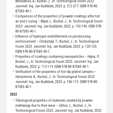
Michálková, B.; Kuchař, J.
, In: Technological forum 2023.
Jaroměř: Ing. Jan Kudláček, 2023. p. 212-217. ISBN 978-80-
87583-40-1.
Comparison of the properties of powder coatings after hot
air and ir curing –
Majer, L.; Kuchař, J.
, In: Technological forum
2023. Jaroměř: Ing. Jan Kudláček, 2023. p. 192-196. ISBN 978-
80-87583-40-1.
Influence of hydrogen embrittlement on prestressing
reinforcement –
Chobotský, T.; Kuchař, J.
, In: Technological
forum 2023. Jaroměř: Ing. Jan Kudláček, 2023. p. 120-125.
ISBN 978-80-87583-40-1.
Properties of coatings containing nanoparticles –
Hejna, P.;
Kuchař, J.
, In: Technological forum 2023. Jaroměř: Ing. Jan
Kudláček, 2023. p. 113-119. ISBN 978-80-87583-40-1.
Verification of the properties of hot-dip plated samples –
Harazimová, K.; Kuchař, J.
, In: Technological forum 2023.
Jaroměř: Ing. Jan Kudláček, 2023. p. 106-112. ISBN 978-80-
87583-40-1.
2022
Tribological properties of materials created by powder
mettalurgy due to their wear –
Záhon, L.; Kuchař, J.
, In:
Technological Forum 2022. Jaroměř: Ing. Jan Kudláček, 2022.