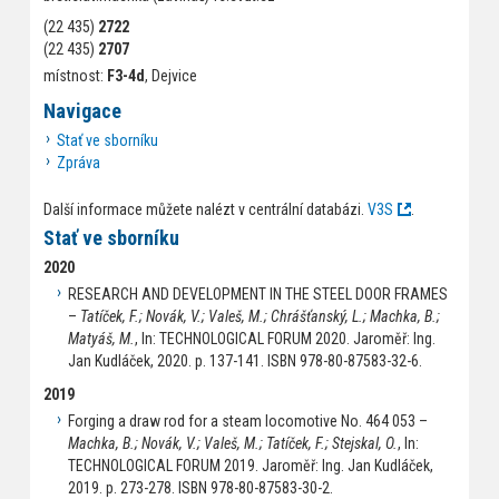
(22 435)
2722
(22 435)
2707
místnost:
F3-4d
, Dejvice
Navigace
Stať ve sborníku
Zpráva
Další informace můžete nalézt v centrální databázi.
V3S
.
Stať ve sborníku
2020
RESEARCH AND DEVELOPMENT IN THE STEEL DOOR FRAMES
–
Tatíček, F.; Novák, V.; Valeš, M.; Chrášťanský, L.; Machka, B.;
Matyáš, M.
, In: TECHNOLOGICAL FORUM 2020. Jaroměř: Ing.
Jan Kudláček, 2020. p. 137-141. ISBN 978-80-87583-32-6.
2019
Forging a draw rod for a steam locomotive No. 464 053 –
Machka, B.; Novák, V.; Valeš, M.; Tatíček, F.; Stejskal, O.
, In:
TECHNOLOGICAL FORUM 2019. Jaroměř: Ing. Jan Kudláček,
2019. p. 273-278. ISBN 978-80-87583-30-2.