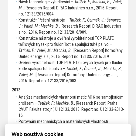
Návrh technologie vyhrdlování –
Tatíček, F.; Machka, B.; Valeš,
M.
, [Research Report] DIRAC Industries s.r.o., 2016. Report
no. 12133/2016/004.
Konstrukční řešení nástroje –
Tatíček, F.; Čermák, J.; Šanovec,
J.; Valeš, M.; Machka, B.
, [Research Report] DIRAC Industries
s.r.o., 2016. Report no. 12133/2016/009.
Konstrukce nástroje a ověření vyrobitelnosti TOP PLATE
talířových trysek pro fluidní kotle spalující tuhé palivo –
Tatíček, F.; Valeš, M.; Machka, B.
, [Research Report] Komořany:
United energy, a.s., 2016. Report no. 12133/2016/019.
Ověření vyrobitelnosti TOP PLATE talířových trysek pro fluidní
kotle spalující tuhé palivo –
Tatíček, F.; Čermák, J.; Machka, B.;
Valeš, M.
, [Research Report] Komořany: United energy, a.s.,
2016. Report no. 12133/2016/003.
2013
Analýza mechanických vlastností matic M16 se samojistícím
prolisem –
Tatíček, F.; Machka, B.
, [Research Report] Praha:
ČVUT, Fakulta strojní, Ú 12133, 2013. Report no. Ú12133-2013-
16.
Porovnání mechanických a materiálových vlastností
pružných kolíků DIN 7346 –
Kudláček, J.; Pakosta, M.; Machka,
B.
, [Research Report] 2013. Report no. Ú12133-2013-06.
Web používá cookies