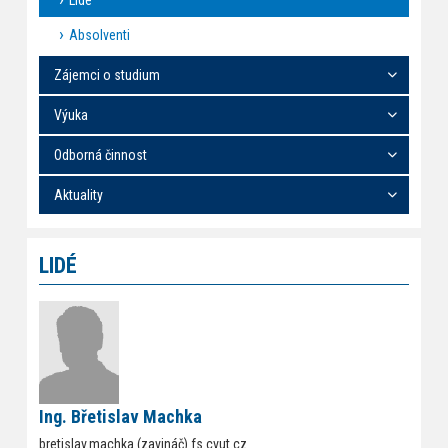
Lidé
Absolventi
Zájemci o studium
Výuka
Odborná činnost
Aktuality
LIDÉ
Ing. Břetislav Machka
bretislav.machka (zavináč) fs.cvut.cz