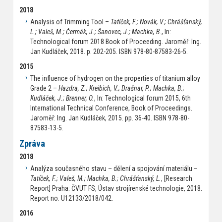
2018
Analysis of Trimming Tool –
Tatíček, F.; Novák, V.; Chrášťanský,
L.; Valeš, M.; Čermák, J.; Šanovec, J.; Machka, B.
, In:
Technological forum 2018 Book of Proceeding. Jaroměř: Ing.
Jan Kudláček, 2018. p. 202-205. ISBN 978-80-87583-26-5.
2015
The influence of hydrogen on the properties of titanium alloy
Grade 2 –
Hazdra, Z.; Kreibich, V.; Drašnar, P.; Machka, B.;
Kudláček, J.; Brenner, O.
, In: Technological forum 2015, 6th
International Technical Conference, Book of Proceedings.
Jaroměř: Ing. Jan Kudláček, 2015. pp. 36-40. ISBN 978-80-
87583-13-5.
Zpráva
2018
Analýza současného stavu – dělení a spojování materiálu –
Tatíček, F.; Valeš, M.; Machka, B.; Chrášťanský, L.
, [Research
Report] Praha: ČVUT FS, Ústav strojírenské technologie, 2018.
Report no. U12133/2018/042.
2016