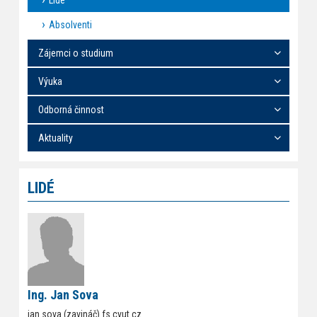
Lidé
Absolventi
Zájemci o studium
Výuka
Odborná činnost
Aktuality
LIDÉ
Ing. Jan Sova
jan.sova (zavináč) fs.cvut.cz