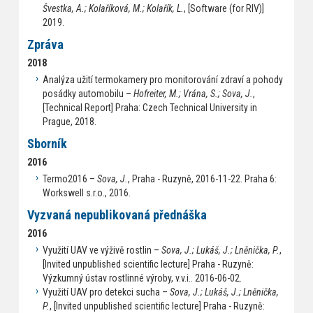
Švestka, A.; Kolaříková, M.; Kolařík, L.
, [Software (for RIV)]
2019.
Zpráva
2018
Analýza užití termokamery pro monitorování zdraví a pohody
posádky automobilu –
Hofreiter, M.; Vrána, S.; Sova, J.
,
[Technical Report] Praha: Czech Technical University in
Prague, 2018.
Sborník
2016
Termo2016 –
Sova, J.
, Praha - Ruzyně, 2016-11-22. Praha 6:
Workswell s.r.o., 2016.
Vyzvaná nepublikovaná přednáška
2016
Využití UAV ve výživě rostlin –
Sova, J.; Lukáš, J.; Lněnička, P.
,
[Invited unpublished scientific lecture] Praha - Ruzyně:
Výzkumný ústav rostlinné výroby, v.v.i.. 2016-06-02.
Využití UAV pro detekci sucha –
Sova, J.; Lukáš, J.; Lněnička,
P.
, [Invited unpublished scientific lecture] Praha - Ruzyně: