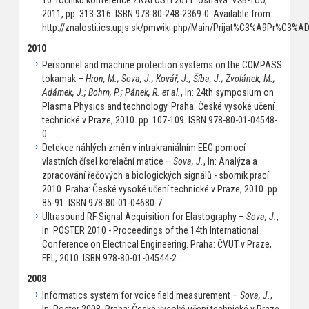
2011, pp. 313-316. ISBN 978-80-248-2369-0. Available from:
http://znalosti.ics.upjs.sk/pmwiki.php/Main/Prijat%C3%A9Pr%C3%A
2010
Personnel and machine protection systems on the COMPASS
tokamak –
Hron, M.; Sova, J.; Kovář, J.; Šíba, J.; Zvolánek, M.;
Adámek, J.; Bohm, P.; Pánek, R. et al.
, In: 24th symposium on
Plasma Physics and technology. Praha: České vysoké učení
technické v Praze, 2010. pp. 107-109. ISBN 978-80-01-04548-
0.
Detekce náhlých změn v intrakraniálním EEG pomocí
vlastních čísel korelační matice –
Sova, J.
, In: Analýza a
zpracování řečových a biologických signálů - sborník prací
2010. Praha: České vysoké učení technické v Praze, 2010. pp.
85-91. ISBN 978-80-01-04680-7.
Ultrasound RF Signal Acquisition for Elastography –
Sova, J.
,
In: POSTER 2010 - Proceedings of the 14th International
Conference on Electrical Engineering. Praha: ČVUT v Praze,
FEL, 2010. ISBN 978-80-01-04544-2.
2008
Informatics system for voice field measurement –
Sova, J.
,
In: Poster 2008. Praha: České vysoké učení technické v Praze,