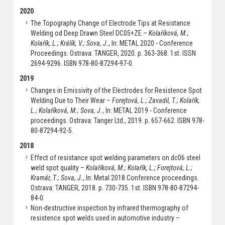
2020
The Topography Change of Electrode Tips at Resistance
Welding od Deep Drawn Steel DC05+ZE –
Kolaříková, M.;
Kolařík, L.; Králík, V.; Sova, J.
, In: METAL 2020 - Conference
Proceedings. Ostrava: TANGER, 2020. p. 363-368. 1st. ISSN
2694-9296. ISBN 978-80-87294-97-0.
2019
Changes in Emissivity of the Electrodes for Resistence Spot
Welding Due to Their Wear –
Forejtová, L.; Zavadil, T.; Kolařík,
L.; Kolaříková, M.; Sova, J.
, In: METAL 2019 - Conference
proceedings. Ostrava: Tanger Ltd., 2019. p. 657-662. ISBN 978-
80-87294-92-5.
2018
Effect of resistance spot welding parameters on dc06 steel
weld spot quality –
Kolaříková, M.; Kolařík, L.; Forejtová, L.;
Kramár, T.; Sova, J.
, In: Metal 2018 Conference proceedings.
Ostrava: TANGER, 2018. p. 730-735. 1st. ISBN 978-80-87294-
84-0.
Non-destructive inspection by infrared thermography of
resistence spot welds used in automotive industry –