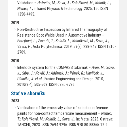
Validation –
Hofreiter, M.; Sova, J.; Kolaříková, M.; Kolařík, L.;
Němec, T.
, Infrared Physics & Technology. 2025, 150 ISSN
1350-4495.
2019
Non-Destructive Inspection by Infrared Thermography of
Resistance Spot Welds Used in Automotive Industry –
Forejtová, L.; Zavadil, T.; Kolařík, L.; Kolaříková, M.; Sova, J.;
Vávra, P.
, Acta Polytechnica. 2019, 59(3), 238-247. ISSN 1210-
2709.
2010
Interlock system for the COMPASS tokamak –
Hron, M.; Sova,
J.; Šíba, J.; Kovář, J.; Adámek, J.; Pánek, R.; Havlíček, J.;
Písačka, J. et al.
, Fusion Engineering and Design. 2010,
2010(3-4), 505-508. ISSN 0920-3796.
Stať ve sborníku
2023
Verification of the emissivity value of selected reference
paints for non-contact temperature measurement –
Němec,
T.; Kolaříková, M.; Kolařík, L.; Sova, J.
, In: Metal 2023. Ostrava:
TANGER, 2023. ISSN 2694-9296. ISBN 978-80-88365-12-9.