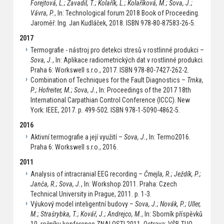
Forejtová, L.; Zavadil, T.; Kolařík, L.; Kolaříková, M.; Sova, J.;
Vávra, P.
, In: Technological forum 2018 Book of Proceeding.
Jaroměř: Ing. Jan Kudláček, 2018. ISBN 978-80-87583-26-5.
2017
Termografie - nástroj pro detekci stresů v rostlinné produkci –
Sova, J.
, In: Aplikace radiometrických dat v rostlinné produkci.
Praha 6: Workswell s.r.o., 2017. ISBN 978-80-7427-262-2.
Combination of Techniques for the Fault Diagnostics –
Trnka,
P.; Hofreiter, M.; Sova, J.
, In: Proceedings of the 2017 18th
International Carpathian Control Conference (ICCC). New
York: IEEE, 2017. p. 499-502. ISBN 978-1-5090-4862-5.
2016
Aktivní termografie a její využití –
Sova, J.
, In: Termo2016.
Praha 6: Workswell s.r.o., 2016.
2011
Analysis of intracranial EEG recording –
Čmejla, R.; Ježdík, P.;
Janča, R.; Sova, J.
, In: Workshop 2011. Praha: Czech
Technical University in Prague, 2011. p. 1-3.
Výukový model inteligentní budovy –
Sova, J.; Novák, P.; Uller,
M.; Strašrybka, T.; Kovář, J.; Andrejco, M.
, In: Sborník příspěvků
10. ročníku konference ZNALOSTI 2011. Ostrava: VŠB-TUO,