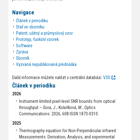
Navigace
Článek v periodiku
Stať ve sborníku
Patent, užitný a průmyslový vzor
Prototyp, funkční vzorek
Software
Zpráva
Sborník
Vyzvaná nepublikovaná přednáška
Další informace můžete nalézt v centrální databázi.
V3S
.
Článek v periodiku
2026
Instrument-limited pixel-level SNR bounds from optical
throughput –
Sova, J.; Kolaříková, M.
, Optics
Communications. 2026, 608 ISSN 1873-0310.
2025
Thermography equation for Non-Perpendicular infrared
Measurements: Derivation, Analysis, and experimental