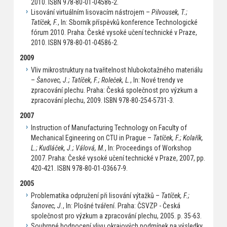
2010. ISBN 978-80-01-04586-2.
Lisování virtuálním lisovacím nástrojem –
Pilvousek, T.;
Tatíček, F.
, In: Sborník příspěvků konference Technologické
fórum 2010. Praha: České vysoké učení technické v Praze,
2010. ISBN 978-80-01-04586-2.
2009
Vliv mikrostruktury na tvařitelnost hlubokotažného materiálu
–
Šanovec, J.; Tatíček, F.; Roleček, L.
, In: Nové trendy ve
zpracování plechu. Praha: Česká společnost pro výzkum a
zpracování plechu, 2009. ISBN 978-80-254-5731-3.
2007
Instruction of Manufacturing Technology on Faculty of
Mechanical Egineering on CTU in Prague –
Tatíček, F.; Kolařík,
L.; Kudláček, J.; Válová, M.
, In: Proceedings of Workshop
2007. Praha: České vysoké učení technické v Praze, 2007, pp.
420-421. ISBN 978-80-01-03667-9.
2005
Problematika odpružení při lisování výtažků –
Tatíček, F.;
Šanovec, J.
, In: Plošné tváření. Praha: ČSVZP - Česká
společnost pro výzkum a zpracování plechu, 2005. p. 35-63.
Souhrnné hodnocení vlivu okrajových podmínek na výsledky