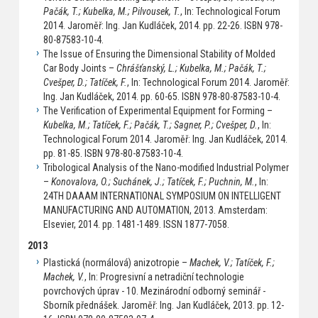
Pačák, T.; Kubelka, M.; Pilvousek, T.
, In: Technological Forum
2014. Jaroměř: Ing. Jan Kudláček, 2014. pp. 22-26. ISBN 978-
80-87583-10-4.
The Issue of Ensuring the Dimensional Stability of Molded
Car Body Joints –
Chrášťanský, L.; Kubelka, M.; Pačák, T.;
Cvešper, D.; Tatíček, F.
, In: Technological Forum 2014. Jaroměř:
Ing. Jan Kudláček, 2014. pp. 60-65. ISBN 978-80-87583-10-4.
The Verification of Experimental Equipment for Forming –
Kubelka, M.; Tatíček, F.; Pačák, T.; Sagner, P.; Cvešper, D.
, In:
Technological Forum 2014. Jaroměř: Ing. Jan Kudláček, 2014.
pp. 81-85. ISBN 978-80-87583-10-4.
Tribological Analysis of the Nano-modified Industrial Polymer
–
Konovalova, O.; Suchánek, J.; Tatíček, F.; Puchnin, M.
, In:
24TH DAAAM INTERNATIONAL SYMPOSIUM ON INTELLIGENT
MANUFACTURING AND AUTOMATION, 2013. Amsterdam:
Elsevier, 2014. pp. 1481-1489. ISSN 1877-7058.
2013
Plastická (normálová) anizotropie –
Machek, V.; Tatíček, F.;
Machek, V.
, In: Progresivní a netradiční technologie
povrchových úprav - 10. Mezinárodní odborný seminář -
Sborník přednášek. Jaroměř: Ing. Jan Kudláček, 2013. pp. 12-