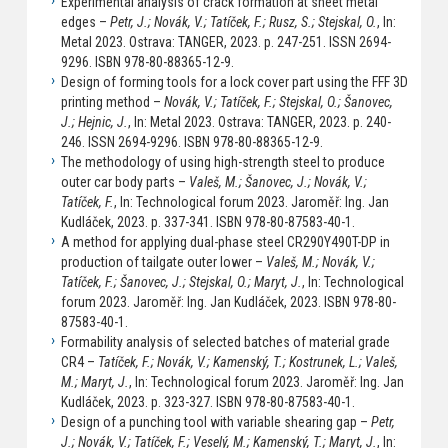
Experimental analysis of crack formation at sheet metal
edges –
Petr, J.; Novák, V.; Tatíček, F.; Rusz, S.; Stejskal, O.
, In:
Metal 2023. Ostrava: TANGER, 2023. p. 247-251. ISSN 2694-
9296. ISBN 978-80-88365-12-9.
Design of forming tools for a lock cover part using the FFF 3D
printing method –
Novák, V.; Tatíček, F.; Stejskal, O.; Šanovec,
J.; Hejnic, J.
, In: Metal 2023. Ostrava: TANGER, 2023. p. 240-
246. ISSN 2694-9296. ISBN 978-80-88365-12-9.
The methodology of using high-strength steel to produce
outer car body parts –
Valeš, M.; Šanovec, J.; Novák, V.;
Tatíček, F.
, In: Technological forum 2023. Jaroměř: Ing. Jan
Kudláček, 2023. p. 337-341. ISBN 978-80-87583-40-1.
A method for applying dual-phase steel CR290Y490T-DP in
production of tailgate outer lower –
Valeš, M.; Novák, V.;
Tatíček, F.; Šanovec, J.; Stejskal, O.; Maryt, J.
, In: Technological
forum 2023. Jaroměř: Ing. Jan Kudláček, 2023. ISBN 978-80-
87583-40-1.
Formability analysis of selected batches of material grade
CR4 –
Tatíček, F.; Novák, V.; Kamenský, T.; Kostrunek, L.; Valeš,
M.; Maryt, J.
, In: Technological forum 2023. Jaroměř: Ing. Jan
Kudláček, 2023. p. 323-327. ISBN 978-80-87583-40-1.
Design of a punching tool with variable shearing gap –
Petr,
J.; Novák, V.; Tatíček, F.; Veselý, M.; Kamenský, T.; Maryt, J.
, In: