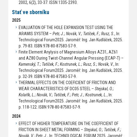
2002, 6(2), 33-37. ISSN 1335-2393.
Stať ve sborníku
2025
EVALUATION OF THE HOLE EXPANSION TEST USING THE
ARAMIS SYSTEM –
Petr, J.; Novák, V.; Tatíček, F.; Rusz, S.
, In:
Technological Forum2025. Jaroměř: Ing. Jan Kudláček, 2025.
p. 79-83. ISBN 978-80-87583-57-9.
Finite Element Anylysis of Magnesium Alloys AZ31, AZ61
and AZ80 During Twist-Channel Angular Pressing (ECAP-T) –
Kamenský, T.; Tatíček, F.; Kostrunek, L.; Rusz, S.; Novák, V.
, In:
Technological Forum2025. Jaroměř: Ing. Jan Kudláček, 2025.
p. 32-39. ISBN 978-80-87583-57-9.
THERMAL EFFECTS ON THE COEFICIENT OF FRICTION AND
WEAR CHARACTERISTICS OF DC05 STEEL –
Stejskal, O.;
Kolařík, L.; Novák, V.; Tatíček, F.; Petr, J.; Kostrunek, L.
, In:
Technological Forum2025. Jaroměř: Ing. Jan Kudláček, 2025.
p. 118-122. ISBN 978-80-87583-57-9.
2024
EFFECT OF HIGHER TEMPERATURE ON THE COEFFICIENT OF
FRICTION IN SHEET METAL FORMING –
Stejskal, O.; Tatíček, F.;
Novák, V.; Petr, J.
, In: TECHNOLOGICAL FORUM 2025. Jaroměř: