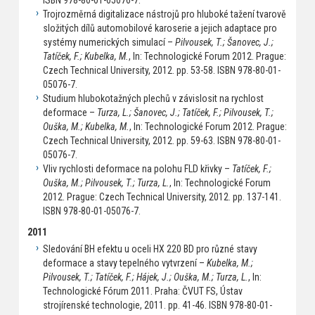
Trojrozměrná digitalizace nástrojů pro hluboké tažení tvarově
složitých dílů automobilové karoserie a jejich adaptace pro
systémy numerických simulací –
Pilvousek, T.; Šanovec, J.;
Tatíček, F.; Kubelka, M.
, In: Technologické Forum 2012. Prague:
Czech Technical University, 2012. pp. 53-58. ISBN 978-80-01-
05076-7.
Studium hlubokotažných plechů v závislosit na rychlost
deformace –
Turza, L.; Šanovec, J.; Tatíček, F.; Pilvousek, T.;
Ouška, M.; Kubelka, M.
, In: Technologické Forum 2012. Prague:
Czech Technical University, 2012. pp. 59-63. ISBN 978-80-01-
05076-7.
Vliv rychlosti deformace na polohu FLD křivky –
Tatíček, F.;
Ouška, M.; Pilvousek, T.; Turza, L.
, In: Technologické Forum
2012. Prague: Czech Technical University, 2012. pp. 137-141.
ISBN 978-80-01-05076-7.
2011
Sledování BH efektu u oceli HX 220 BD pro různé stavy
deformace a stavy tepelného vytvrzení –
Kubelka, M.;
Pilvousek, T.; Tatíček, F.; Hájek, J.; Ouška, M.; Turza, L.
, In:
Technologické Fórum 2011. Praha: ČVUT FS, Ústav
strojírenské technologie, 2011. pp. 41-46. ISBN 978-80-01-