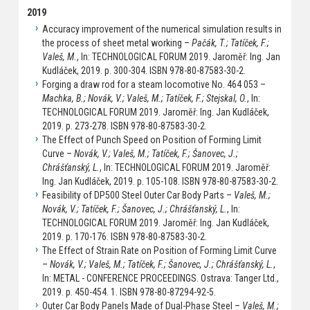
2019
Accuracy improvement of the numerical simulation results in
the process of sheet metal working –
Pačák, T.; Tatíček, F.;
Valeš, M.
, In: TECHNOLOGICAL FORUM 2019. Jaroměř: Ing. Jan
Kudláček, 2019. p. 300-304. ISBN 978-80-87583-30-2.
Forging a draw rod for a steam locomotive No. 464 053 –
Machka, B.; Novák, V.; Valeš, M.; Tatíček, F.; Stejskal, O.
, In:
TECHNOLOGICAL FORUM 2019. Jaroměř: Ing. Jan Kudláček,
2019. p. 273-278. ISBN 978-80-87583-30-2.
The Effect of Punch Speed on Position of Forming Limit
Curve –
Novák, V.; Valeš, M.; Tatíček, F.; Šanovec, J.;
Chrášťanský, L.
, In: TECHNOLOGICAL FORUM 2019. Jaroměř:
Ing. Jan Kudláček, 2019. p. 105-108. ISBN 978-80-87583-30-2.
Feasibility of DP500 Steel Outer Car Body Parts –
Valeš, M.;
Novák, V.; Tatíček, F.; Šanovec, J.; Chrášťanský, L.
, In:
TECHNOLOGICAL FORUM 2019. Jaroměř: Ing. Jan Kudláček,
2019. p. 170-176. ISBN 978-80-87583-30-2.
The Effect of Strain Rate on Position of Forming Limit Curve
–
Novák, V.; Valeš, M.; Tatíček, F.; Šanovec, J.; Chrášťanský, L.
,
In: METAL - CONFERENCE PROCEEDINGS. Ostrava: Tanger Ltd.,
2019. p. 450-454. 1. ISBN 978-80-87294-92-5.
Outer Car Body Panels Made of Dual-Phase Steel –
Valeš, M.;