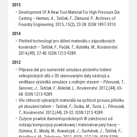
2015
Development Of A New Tool Material For High Pressure Die
Casting –
Herman, A.; Tatíček, F.; Zikmund, P.
, Archives of
Foundry Engineering. 2015, 15(2), 23-28. ISSN 1897-3310.
2014
Přehled technologií pro dělení materiálu v zápustkových
kovárnách –
Tatíček, F.; Pačák, T.; Kubelka, M.
, Kovárenství.
2014,(49), 37-40. ISSN 1213-9289.
2012
Příprava dat pro numerické simulace plošného tváření
velkoplošných dílů s 3D skenovanými daty nástrojů a
verifikace výsledků simulace s reálným stavem –
Pilvousek, T.;
Šanovec, J.; Tatíček, F.; Roleček, L.
, Kovárenství. 2012,(44), 65-
68. ISSN 1213-9289.
Vliv citlivosti vybraných materiálů na rychlost posuvu příčníku
při zkoušení tahem –
Tatíček, F.; Ouška, M.; Turza, L.; Pilvousek,
T.
, Kovárenství. 2012,(44), 29-32. ISSN 1213-9289.
Zužycie powlok diamentopodobnych W zaležnosci od
rodzaju kompozycji powlokowej i materialow pary tracej –
Ozimina, D.; Madej, M.; Kowalczyk, J.; Suchánek, J.; Tatíček, F.;
Kolaříková, M.
, Tribologia. 2012, 43(3), 127-136. ISSN 0208-