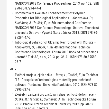
NANOCON 2013 Conference Proceedings. 2013. pp. 102. ISBN
978-80-87294-44-4.
Commercially Available Enchancement of Polymer
Properties for Tribological Applications –
Konovalova, O.;
Suchánek, J.; Tatíček, F.
, In: 5th International Conference
NANOCON 2013 Conference Proceedings. Ostrava: Technická
universita Ostrava - Vysoká škola báňská, 2013. ISBN 978-80-
87294-47-5.
Tribological Behavior of Ultramid Reinforced with Cloisite –
Konovalova, O.; Tatíček, F.
, In: 4th International Technical
Conference Technological Forum 2013 Book of proceedings.
Jaroměř: Tisk AS, s.r.o., 2013. pp. 36-41. ISBN 978-80-87583-
06-7.
2012
Tvářecí stroje a jejich rizika –
Turza, L.; Tatíček, F.
, In: TechMat
´12 - Perspektivní technologie a materiály pro technické
aplikace. Pardubice: Univerzita Pardubice, 2012. ISBN 978-80-
7395-537-3.
Zkušební zařízení pro zjišťování vlivu rychlosti deformace –
Ouška, M.; Tatíček, F.; Suchánek, J.
, In: Technologické Forum
2012. Prague: Czech Technical University, 2012. pp. 48-52.
ISBN 978-80-01-05076-7.