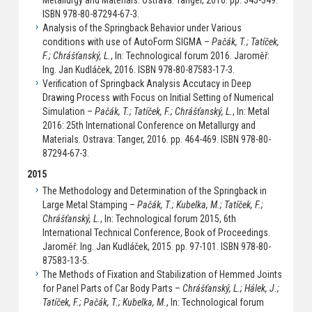
ISBN 978-80-87294-67-3.
Analysis of the Springback Behavior under Various
conditions with use of AutoForm SIGMA –
Pačák, T.; Tatíček,
F.; Chrášťanský, L.
, In: Technological forum 2016. Jaroměř:
Ing. Jan Kudláček, 2016. ISBN 978-80-87583-17-3.
Verification of Springback Analysis Accutacy in Deep
Drawing Process with Focus on Initial Setting of Numerical
Simulation –
Pačák, T.; Tatíček, F.; Chrášťanský, L.
, In: Metal
2016: 25th International Conference on Metallurgy and
Materials. Ostrava: Tanger, 2016. pp. 464-469. ISBN 978-80-
87294-67-3.
2015
The Methodology and Determination of the Springback in
Large Metal Stamping –
Pačák, T.; Kubelka, M.; Tatíček, F.;
Chrášťanský, L.
, In: Technological forum 2015, 6th
International Technical Conference, Book of Proceedings.
Jaroměř: Ing. Jan Kudláček, 2015. pp. 97-101. ISBN 978-80-
87583-13-5.
The Methods of Fixation and Stabilization of Hemmed Joints
for Panel Parts of Car Body Parts –
Chrášťanský, L.; Hálek, J.;
Tatíček, F.; Pačák, T.; Kubelka, M.
, In: Technological forum