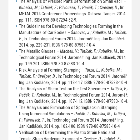
The Analysis of Pressed Parts Deformation on Small Radii –
Kubelka, M.; Tatíček, F.; Pilvousek, T.; Pačák, T.; Cvešper, D.
, In:
METAL 2014 Conference Proceedings. Ostrava: Tanger, 2014.
pp. 111. ISBN 978-80-87294-52-9.
The Guidelines for Developing Technologies Forming in the
Manufacture of Car Bodies –
Šanovec, J.; Kubelka, M.; Tatíček,
F.
, In: Technological Forum 2014. Jaroměř: Ing. Jan Kudláček,
2014. pp. 229-231. ISBN 978-80-87583-10-4.
The Metallic Glasses –
Machek, V.; Tatíček, F.; Kubelka, M.
, In:
Technological Forum 2014. Jaroměř: Ing. Jan Kudláček, 2014.
pp. 199-201. ISBN 978-80-87583-10-4.
Risk Analysis at Forming-Stamping –
Turza, L.; Kubelka, M.;
Tatíček, F.; Cvešper, D.
, In: Technological Forum 2014. Jaroměř:
Ing. Jan Kudláček, 2014. pp. 113-117. ISBN 978-80-87583-10-4.
The Analysis of Shear Test on the Test Specimen –
Tatíček, F.;
Pačák, T.; Kubelka, M.
, In: Technological Forum 2014. Jaroměř:
Ing. Jan Kudláček, 2014. pp. 107-112. ISBN 978-80-87583-10-4.
The Analysis and Elimination of Springback in Stamping
Using Numerical Simulations –
Pačák, T.; Kubelka, M.; Tatíček,
F.; Pilvousek, T.
, In: Technological Forum 2014. Jaroměř: Ing.
Jan Kudláček, 2014. pp. 102-106. ISBN 978-80-87583-10-4.
Verification of Determining the Plastic Strain Ratio and
Tensile Strain Hardening Exponent –
Cvešper, D.; Tatíček, F.;