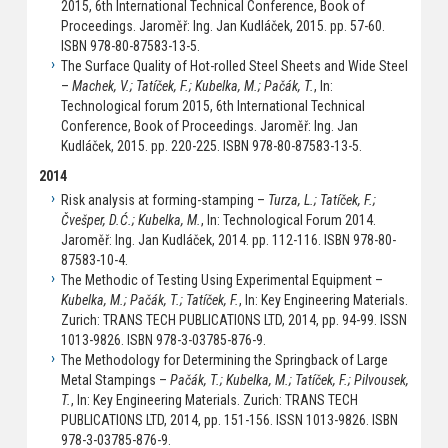
2015, 6th International Technical Conference, Book of
Proceedings. Jaroměř: Ing. Jan Kudláček, 2015. pp. 57-60.
ISBN 978-80-87583-13-5.
The Surface Quality of Hot-rolled Steel Sheets and Wide Steel
–
Machek, V.; Tatíček, F.; Kubelka, M.; Pačák, T.
, In:
Technological forum 2015, 6th International Technical
Conference, Book of Proceedings. Jaroměř: Ing. Jan
Kudláček, 2015. pp. 220-225. ISBN 978-80-87583-13-5.
2014
Risk analysis at forming-stamping –
Turza, L.; Tatíček, F.;
Čvešper, D.Ć.; Kubelka, M.
, In: Technological Forum 2014.
Jaroměř: Ing. Jan Kudláček, 2014. pp. 112-116. ISBN 978-80-
87583-10-4.
The Methodic of Testing Using Experimental Equipment –
Kubelka, M.; Pačák, T.; Tatíček, F.
, In: Key Engineering Materials.
Zurich: TRANS TECH PUBLICATIONS LTD, 2014, pp. 94-99. ISSN
1013-9826. ISBN 978-3-03785-876-9.
The Methodology for Determining the Springback of Large
Metal Stampings –
Pačák, T.; Kubelka, M.; Tatíček, F.; Pilvousek,
T.
, In: Key Engineering Materials. Zurich: TRANS TECH
PUBLICATIONS LTD, 2014, pp. 151-156. ISSN 1013-9826. ISBN
978-3-03785-876-9.