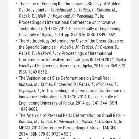
The Issue of Ensuring the Dimensional Stability of Molded
Car Body Joints –
Chrášťanský, L.; Tatíček, F.; Kubelka, M.;
Pačák, T.; Hálek, J.; Vojkovský, K.; Pepelnjak, T.
, In:
Proceedings of International Conference on Innovative
Technologies IN-TECH 2014. Rijeka: Faculty of Engineering
University of Rijeka, 2014. pp. 373-376. ISSN 1849-0662.
The Methodology Determing the Size of the Shear Stress on
the Specific Samples –
Kubelka, M.; Tatíček, F.; Cvešper, D.;
Pačák, T.; Hašková, I.
, In: Proceedings of International
Conference on Innovative Technologies IN-TECH 2014. Rijeka:
Faculty of Engineering University of Rijeka, 2014. pp. 369-372.
ISSN 1849-0662.
The Verification of Size Deformations on Small Radii –
Kubelka, M.; Tatíček, F.; Cvešper, D.; Pačák, T.; Pilvousek, T.;
Pepelnjak, T.
, In: Proceedings of International Conference on
Innovative Technologies IN-TECH 2014. Rijeka: Faculty of
Engineering University of Rijeka, 2014. pp. 341-344. ISSN
1849-0662.
The Analysis of Pressed Parts Deformation on Small Radii –
Kubelka, M.; Tatíček, F.; Pilvousek, T.; Pačák, T.; Cvešper, D.
, In:
METAL 2014 Conference Proceedings. Ostrava: TANGER,
2014. ISBN 978-80-87294-52-9.