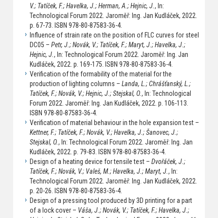
V.; Tatíček, F.; Havelka, J.; Herman, A.; Hejnic, J.
, In:
Technological Forum 2022. Jaroměř: Ing. Jan Kudláček, 2022.
p. 67-73. ISBN 978-80-87583-36-4.
Influence of strain rate on the position of FLC curves for steel
DC05 –
Petr, J.; Novák, V.; Tatíček, F.; Maryt, J.; Havelka, J.;
Hejnic, J.
, In: Technological Forum 2022. Jaroměř: Ing. Jan
Kudláček, 2022. p. 169-175. ISBN 978-80-87583-36-4.
Verification of the formability of the material for the
production of lighting columns –
Landa, L.; Chrášťanský, L.;
Tatíček, F.; Novák, V.; Hejnic, J.; Stejskal, O.
, In: Technological
Forum 2022. Jaroměř: Ing. Jan Kudláček, 2022. p. 106-113.
ISBN 978-80-87583-36-4.
Verification of material behaviour in the hole expansion test –
Kettner, F.; Tatíček, F.; Novák, V.; Havelka, J.; Šanovec, J.;
Stejskal, O.
, In: Technological Forum 2022. Jaroměř: Ing. Jan
Kudláček, 2022. p. 79-83. ISBN 978-80-87583-36-4.
Design of a heating device for tensile test –
Dvořáček, J.;
Tatíček, F.; Novák, V.; Valeš, M.; Havelka, J.; Maryt, J.
, In:
Technological Forum 2022. Jaroměř: Ing. Jan Kudláček, 2022.
p. 20-26. ISBN 978-80-87583-36-4.
Design of a pressing tool produced by 3D printing for a part
of a lock cover –
Váša, J.; Novák, V.; Tatíček, F.; Havelka, J.;