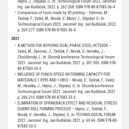
Hejnic, J.; Stejskal, O.
, In: Technological Forum 2022. Jaroměř:
Ing. Jan Kudláček, 2022. p. 262-268. ISBN 978-80-87583-36-4.
Comparison of tools made by 3D printing –
Větrovec, M.;
Tatíček, F.; Valeš, M.; Novák, V.; Maryt, J.; Stejskal, O.
, In:
Technological Forum 2022. Jaroměř: Ing. Jan Kudláček, 2022.
p. 269-277. ISBN 978-80-87583-36-4.
2021
A METHOD FOR APPLYING DUAL-PHASE STEEL HCT500X –
Valeš, M.; Šanovec, J.; Tatíček, F.; Novák, V.; Havelka, J.;
Chrášťanský, L.
, In: Sborník konference Technological forum
2021. Jaroměř: Ing. Jan Kudláček, 2021. p. 301-305. ISBN 978-
80-87583-33-3.
INFLUENCE OF PUNCH SPEED ON FORMING CAPACITY FOR
MATERIALS 1.0995 AND 1.0853 –
Novák, V.; Tatíček, F.; Valeš,
M.; Havelka, J.; Hejnic, J.; Stejskal, O.
, In: Sborník konference
Technological forum 2021. Jaroměř: Ing. Jan Kudláček, 2021.
p. 206-210. ISBN 978-80-87583-33-3.
ELIMINATION OF SPRINGBACK EFFECT AND RESIDUAL STRESS
DURING ROLL FORMING PROCESS –
Hejnic, J.; Tatíček, F.;
Novák, V.; Havelka, J.; Stejskal, O.
, In: TECHNOLOGICAL FORUM
2021. Jaroměř: Ing. Jan Kudláček, 2021. p. 60-66. ISBN 978-80-
87583-33-3.