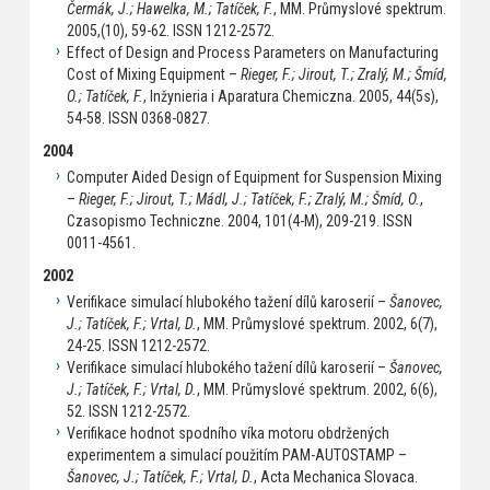
Čermák, J.; Hawelka, M.; Tatíček, F.
, MM. Průmyslové spektrum.
2005,(10), 59-62. ISSN 1212-2572.
Effect of Design and Process Parameters on Manufacturing
Cost of Mixing Equipment –
Rieger, F.; Jirout, T.; Zralý, M.; Šmíd,
O.; Tatíček, F.
, Inžynieria i Aparatura Chemiczna. 2005, 44(5s),
54-58. ISSN 0368-0827.
2004
Computer Aided Design of Equipment for Suspension Mixing
–
Rieger, F.; Jirout, T.; Mádl, J.; Tatíček, F.; Zralý, M.; Šmíd, O.
,
Czasopismo Techniczne. 2004, 101(4-M), 209-219. ISSN
0011-4561.
2002
Verifikace simulací hlubokého tažení dílů karoserií –
Šanovec,
J.; Tatíček, F.; Vrtal, D.
, MM. Průmyslové spektrum. 2002, 6(7),
24-25. ISSN 1212-2572.
Verifikace simulací hlubokého tažení dílů karoserií –
Šanovec,
J.; Tatíček, F.; Vrtal, D.
, MM. Průmyslové spektrum. 2002, 6(6),
52. ISSN 1212-2572.
Verifikace hodnot spodního víka motoru obdržených
experimentem a simulací použitím PAM-AUTOSTAMP –
Šanovec, J.; Tatíček, F.; Vrtal, D.
, Acta Mechanica Slovaca.