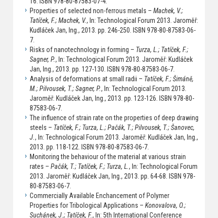
16. ISBN 978-80-87583-07-4.
Properties of selected non-ferrous metals –
Machek, V.;
Tatíček, F.; Machek, V.
, In: Technological Forum 2013. Jaroměř:
Kudláček Jan, Ing., 2013. pp. 246-250. ISBN 978-80-87583-06-
7.
Risks of nanotechnology in forming –
Turza, L.; Tatíček, F.;
Sagner, P.
, In: Technological Forum 2013. Jaroměř: Kudláček
Jan, Ing., 2013. pp. 127-130. ISBN 978-80-87583-06-7.
Analysis of deformations at small radii –
Tatíček, F.; Šimáně,
M.; Pilvousek, T.; Sagner, P.
, In: Technological Forum 2013.
Jaroměř: Kudláček Jan, Ing., 2013. pp. 123-126. ISBN 978-80-
87583-06-7.
The influence of strain rate on the properties of deep drawing
steels –
Tatíček, F.; Turza, L.; Pačák, T.; Pilvousek, T.; Šanovec,
J.
, In: Technological Forum 2013. Jaroměř: Kudláček Jan, Ing.,
2013. pp. 118-122. ISBN 978-80-87583-06-7.
Monitoring the behaviour of the material at various strain
rates –
Pačák, T.; Tatíček, F.; Turza, L.
, In: Technological Forum
2013. Jaroměř: Kudláček Jan, Ing., 2013. pp. 64-68. ISBN 978-
80-87583-06-7.
Commercially Available Enchancement of Polymer
Properties for Tribological Applications –
Konovalova, O.;
Suchánek, J.; Tatíček, F.
, In: 5th International Conference