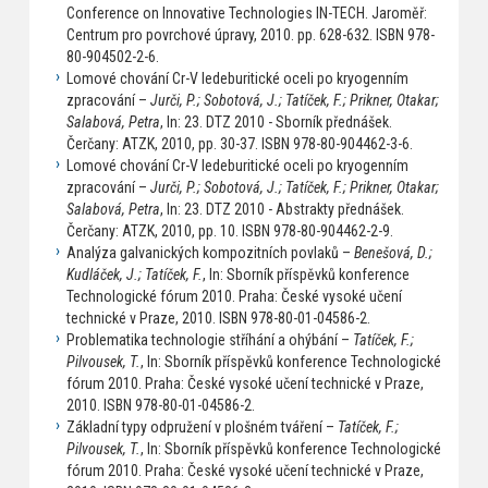
Conference on Innovative Technologies IN-TECH. Jaroměř:
Centrum pro povrchové úpravy, 2010. pp. 628-632. ISBN 978-
80-904502-2-6.
Lomové chování Cr-V ledeburitické oceli po kryogenním
zpracování –
Jurči, P.; Sobotová, J.; Tatíček, F.; Prikner, Otakar;
Salabová, Petra
, In: 23. DTZ 2010 - Sborník přednášek.
Čerčany: ATZK, 2010, pp. 30-37. ISBN 978-80-904462-3-6.
Lomové chování Cr-V ledeburitické oceli po kryogenním
zpracování –
Jurči, P.; Sobotová, J.; Tatíček, F.; Prikner, Otakar;
Salabová, Petra
, In: 23. DTZ 2010 - Abstrakty přednášek.
Čerčany: ATZK, 2010, pp. 10. ISBN 978-80-904462-2-9.
Analýza galvanických kompozitních povlaků –
Benešová, D.;
Kudláček, J.; Tatíček, F.
, In: Sborník příspěvků konference
Technologické fórum 2010. Praha: České vysoké učení
technické v Praze, 2010. ISBN 978-80-01-04586-2.
Problematika technologie stříhání a ohýbání –
Tatíček, F.;
Pilvousek, T.
, In: Sborník příspěvků konference Technologické
fórum 2010. Praha: České vysoké učení technické v Praze,
2010. ISBN 978-80-01-04586-2.
Základní typy odpružení v plošném tváření –
Tatíček, F.;
Pilvousek, T.
, In: Sborník příspěvků konference Technologické
fórum 2010. Praha: České vysoké učení technické v Praze,