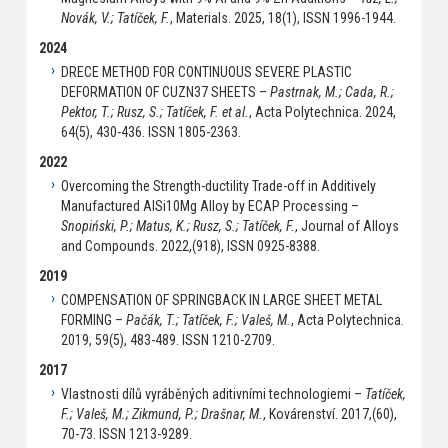
Novák, V.; Tatíček, F.
, Materials. 2025, 18(1), ISSN 1996-1944.
2024
DRECE METHOD FOR CONTINUOUS SEVERE PLASTIC
DEFORMATION OF CUZN37 SHEETS –
Pastrnak, M.; Cada, R.;
Pektor, T.; Rusz, S.; Tatíček, F. et al.
, Acta Polytechnica. 2024,
64(5), 430-436. ISSN 1805-2363.
2022
Overcoming the Strength-ductility Trade-off in Additively
Manufactured AlSi10Mg Alloy by ECAP Processing –
Snopiński, P.; Matus, K.; Rusz, S.; Tatíček, F.
, Journal of Alloys
and Compounds. 2022,(918), ISSN 0925-8388.
2019
COMPENSATION OF SPRINGBACK IN LARGE SHEET METAL
FORMING –
Pačák, T.; Tatíček, F.; Valeš, M.
, Acta Polytechnica.
2019, 59(5), 483-489. ISSN 1210-2709.
2017
Vlastnosti dílů vyráběných aditivními technologiemi –
Tatíček,
F.; Valeš, M.; Zikmund, P.; Drašnar, M.
, Kovárenství. 2017,(60),
70-73. ISSN 1213-9289.