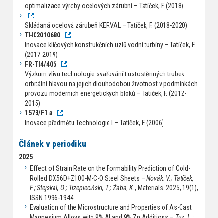
optimalizace výroby ocelových zárubní – Tatíček, F. (2018)
Skládaná ocelová zárubeň KERVAL – Tatíček, F. (2018-2020)
TH02010680
Inovace klíčových konstrukčních uzlů vodní turbíny – Tatíček, F.
(2017-2019)
FR-TI4/406
Výzkum vlivu technologie svařování tlustostěnných trubek
orbitální hlavou na jejich dlouhodobou životnost v podmínkách
provozu moderních energetických bloků – Tatíček, F. (2012-
2015)
1578/F1 a
Inovace předmětu Technologie I – Tatíček, F. (2006)
Článek v periodiku
2025
Effect of Strain Rate on the Formability Prediction of Cold-
Rolled DX56D+Z100-M-C-O Steel Sheets –
Novák, V.; Tatíček,
F.; Stejskal, O.; Trzepieciński, T.; Żaba, K.
, Materials. 2025, 19(1),
ISSN 1996-1944.
Evaluation of the Microstructure and Properties of As-Cast
Magnesium Alloys with 9% Al and 9% Zn Additions –
Tuz, L.;