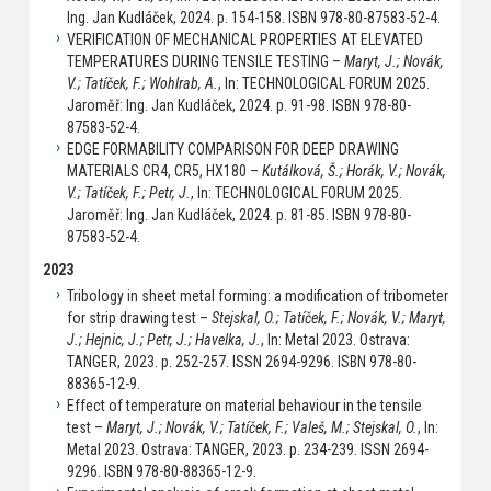
Ing. Jan Kudláček, 2024. p. 154-158. ISBN 978-80-87583-52-4.
VERIFICATION OF MECHANICAL PROPERTIES AT ELEVATED
TEMPERATURES DURING TENSILE TESTING –
Maryt, J.; Novák,
V.; Tatíček, F.; Wohlrab, A.
, In: TECHNOLOGICAL FORUM 2025.
Jaroměř: Ing. Jan Kudláček, 2024. p. 91-98. ISBN 978-80-
87583-52-4.
EDGE FORMABILITY COMPARISON FOR DEEP DRAWING
MATERIALS CR4, CR5, HX180 –
Kutálková, Š.; Horák, V.; Novák,
V.; Tatíček, F.; Petr, J.
, In: TECHNOLOGICAL FORUM 2025.
Jaroměř: Ing. Jan Kudláček, 2024. p. 81-85. ISBN 978-80-
87583-52-4.
2023
Tribology in sheet metal forming: a modification of tribometer
for strip drawing test –
Stejskal, O.; Tatíček, F.; Novák, V.; Maryt,
J.; Hejnic, J.; Petr, J.; Havelka, J.
, In: Metal 2023. Ostrava:
TANGER, 2023. p. 252-257. ISSN 2694-9296. ISBN 978-80-
88365-12-9.
Effect of temperature on material behaviour in the tensile
test –
Maryt, J.; Novák, V.; Tatíček, F.; Valeš, M.; Stejskal, O.
, In:
Metal 2023. Ostrava: TANGER, 2023. p. 234-239. ISSN 2694-
9296. ISBN 978-80-88365-12-9.