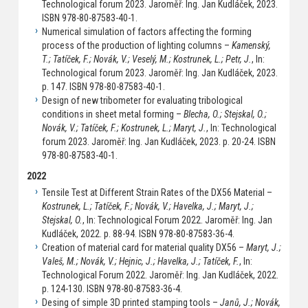
Technological forum 2023. Jaroměř: Ing. Jan Kudláček, 2023.
ISBN 978-80-87583-40-1.
Numerical simulation of factors affecting the forming
process of the production of lighting columns –
Kamenský,
T.; Tatíček, F.; Novák, V.; Veselý, M.; Kostrunek, L.; Petr, J.
, In:
Technological forum 2023. Jaroměř: Ing. Jan Kudláček, 2023.
p. 147. ISBN 978-80-87583-40-1.
Design of new tribometer for evaluating tribological
conditions in sheet metal forming –
Blecha, O.; Stejskal, O.;
Novák, V.; Tatíček, F.; Kostrunek, L.; Maryt, J.
, In: Technological
forum 2023. Jaroměř: Ing. Jan Kudláček, 2023. p. 20-24. ISBN
978-80-87583-40-1.
2022
Tensile Test at Different Strain Rates of the DX56 Material –
Kostrunek, L.; Tatíček, F.; Novák, V.; Havelka, J.; Maryt, J.;
Stejskal, O.
, In: Technological Forum 2022. Jaroměř: Ing. Jan
Kudláček, 2022. p. 88-94. ISBN 978-80-87583-36-4.
Creation of material card for material quality DX56 –
Maryt, J.;
Valeš, M.; Novák, V.; Hejnic, J.; Havelka, J.; Tatíček, F.
, In:
Technological Forum 2022. Jaroměř: Ing. Jan Kudláček, 2022.
p. 124-130. ISBN 978-80-87583-36-4.
Desing of simple 3D printed stamping tools –
Janů, J.; Novák,