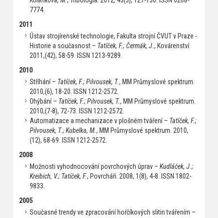
7774.
2011
Ústav strojírenské technologie, Fakulta strojní ČVUT v Praze -
Historie a současnost –
Tatíček, F.; Čermák, J.
, Kovárenství.
2011,(42), 58-59. ISSN 1213-9289.
2010
Stříhání –
Tatíček, F.; Pilvousek, T.
, MM Průmyslové spektrum.
2010,(6), 18-20. ISSN 1212-2572.
Ohýbání –
Tatíček, F.; Pilvousek, T.
, MM Průmyslové spektrum.
2010,(7-8), 72-73. ISSN 1212-2572.
Automatizace a mechanizace v plošném tváření –
Tatíček, F.;
Pilvousek, T.; Kubelka, M.
, MM Průmyslové spektrum. 2010,
(12), 68-69. ISSN 1212-2572.
2008
Možnosti vyhodnocování povrchových úprav –
Kudláček, J.;
Kreibich, V.; Tatíček, F.
, Povrcháři. 2008, 1(8), 4-8. ISSN 1802-
9833.
2005
Současné trendy ve zpracování hořčíkových slitin tvářením –