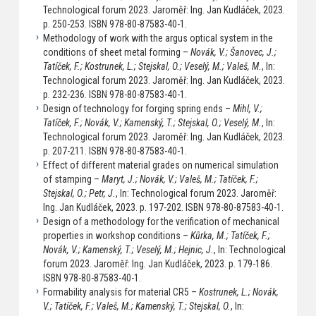
Technological forum 2023. Jaroměř: Ing. Jan Kudláček, 2023.
p. 250-253. ISBN 978-80-87583-40-1.
Methodology of work with the argus optical system in the
conditions of sheet metal forming –
Novák, V.; Šanovec, J.;
Tatíček, F.; Kostrunek, L.; Stejskal, O.; Veselý, M.; Valeš, M.
, In:
Technological forum 2023. Jaroměř: Ing. Jan Kudláček, 2023.
p. 232-236. ISBN 978-80-87583-40-1.
Design of technology for forging spring ends –
Mihl, V.;
Tatíček, F.; Novák, V.; Kamenský, T.; Stejskal, O.; Veselý, M.
, In:
Technological forum 2023. Jaroměř: Ing. Jan Kudláček, 2023.
p. 207-211. ISBN 978-80-87583-40-1.
Effect of different material grades on numerical simulation
of stamping –
Maryt, J.; Novák, V.; Valeš, M.; Tatíček, F.;
Stejskal, O.; Petr, J.
, In: Technological forum 2023. Jaroměř:
Ing. Jan Kudláček, 2023. p. 197-202. ISBN 978-80-87583-40-1.
Design of a methodology for the verification of mechanical
properties in workshop conditions –
Kůrka, M.; Tatíček, F.;
Novák, V.; Kamenský, T.; Veselý, M.; Hejnic, J.
, In: Technological
forum 2023. Jaroměř: Ing. Jan Kudláček, 2023. p. 179-186.
ISBN 978-80-87583-40-1.
Formability analysis for material CR5 –
Kostrunek, L.; Novák,
V.; Tatíček, F.; Valeš, M.; Kamenský, T.; Stejskal, O.
, In: