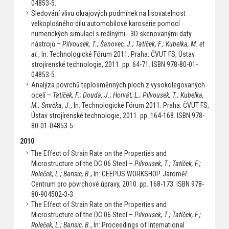
04853-5.
Sledování vlivu okrajových podmínek na lisovatelnost
velkoplošného dílu automobilové karoserie pomocí
numerických simulací s reálnými - 3D skenovanými daty
nástrojů –
Pilvousek, T.; Šanovec, J.; Tatíček, F.; Kubelka, M. et
al.
, In: Technologické Fórum 2011. Praha: ČVUT FS, Ústav
strojírenské technologie, 2011. pp. 64-71. ISBN 978-80-01-
04853-5.
Analýza povrchů teplosměnných ploch z vysokolegovaných
ocelí –
Tatíček, F.; Douda, J.; Horvát, L.; Pilvousek, T.; Kubelka,
M.; Smrčka, J.
, In: Technologické Fórum 2011. Praha: ČVUT FS,
Ústav strojírenské technologie, 2011. pp. 164-168. ISBN 978-
80-01-04853-5.
2010
The Effect of Strain Rate on the Properties and
Microstructure of the DC 06 Steel –
Pilvousek, T.; Tatíček, F.;
Roleček, L.; Barisic, B.
, In: CEEPUS WORKSHOP. Jaroměř:
Centrum pro povrchové úpravy, 2010. pp. 168-173. ISBN 978-
80-904502-3-3.
The Effect of Strain Rate on the Properties and
Microstructure of the DC 06 Steel –
Pilvousek, T.; Tatíček, F.;
Roleček, L.; Barisic, B.
, In: Proceedings of International