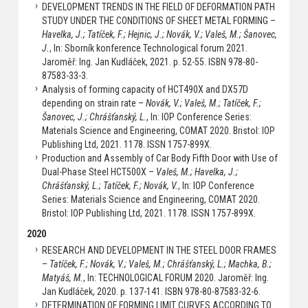
DEVELOPMENT TRENDS IN THE FIELD OF DEFORMATION PATH
STUDY UNDER THE CONDITIONS OF SHEET METAL FORMING –
Havelka, J.; Tatíček, F.; Hejnic, J.; Novák, V.; Valeš, M.; Šanovec,
J.
, In: Sborník konference Technological forum 2021.
Jaroměř: Ing. Jan Kudláček, 2021. p. 52-55. ISBN 978-80-
87583-33-3.
Analysis of forming capacity of HCT490X and DX57D
depending on strain rate –
Novák, V.; Valeš, M.; Tatíček, F.;
Šanovec, J.; Chrášťanský, L.
, In: IOP Conference Series:
Materials Science and Engineering, COMAT 2020. Bristol: IOP
Publishing Ltd, 2021. 1178. ISSN 1757-899X.
Production and Assembly of Car Body Fifth Door with Use of
Dual-Phase Steel HCT500X –
Valeš, M.; Havelka, J.;
Chrášťanský, L.; Tatíček, F.; Novák, V.
, In: IOP Conference
Series: Materials Science and Engineering, COMAT 2020.
Bristol: IOP Publishing Ltd, 2021. 1178. ISSN 1757-899X.
2020
RESEARCH AND DEVELOPMENT IN THE STEEL DOOR FRAMES
–
Tatíček, F.; Novák, V.; Valeš, M.; Chrášťanský, L.; Machka, B.;
Matyáš, M.
, In: TECHNOLOGICAL FORUM 2020. Jaroměř: Ing.
Jan Kudláček, 2020. p. 137-141. ISBN 978-80-87583-32-6.
DETERMINATION OF FORMING LIMIT CURVES ACCORDING TO