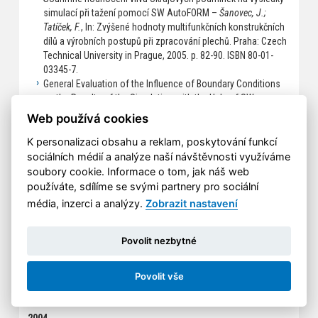
simulací při tažení pomocí SW AutoFORM –
Šanovec, J.;
Tatíček, F.
, In: Zvýšené hodnoty multifunkčních konstrukčních
dílů a výrobních postupů při zpracování plechů. Praha: Czech
Technical University in Prague, 2005. p. 82-90. ISBN 80-01-
03345-7.
General Evaluation of the Influence of Boundary Conditions
on the Results of the Simulation with the Help of SW
AutoFORM –
Šanovec, J.; Tatíček, F.
, In: CO-MAT-TECH 2005.
Web používá cookies
Bratislava: Vydavatel'stvo STU, 2005. pp. 169. ISBN 80-227-
2286-3.
K personalizaci obsahu a reklam, poskytování funkcí
General Evaluation of the Influence of Boundary Conditions
sociálních médií a analýze naší návštěvnosti využíváme
on the Results of the Simulation with the Help of SW
soubory cookie. Informace o tom, jak náš web
AutoFORM –
Šanovec, J.; Tatíček, F.
, In: CO-MAT-TECH 2005.
používáte, sdílíme se svými partnery pro sociální
Trnava: STU v Bratislave, MtF, 2005. p. 1111-1119. ISBN 80-227-
média, inzerci a analýzy.
Zobrazit nastavení
2286-3.
Forming of Magnesium Alloys - Feassibility Study –
Hawelka,
M.; Tatíček, F.; Čermák, J.
, In: CO-MAT-TECH 2005. Bratislava:
Povolit nezbytné
Vydavatel'stvo STU, 2005. pp. 52. ISBN 80-227-2286-3.
Forming of Magnesium Alloys - Feassibility Study –
Hawelka,
Povolit vše
M.; Tatíček, F.; Čermák, J.
, In: CO-MAT-TECH 2005. Bratislava:
Vydavatel'stvo STU, 2005. pp. 444-453. ISBN 80-227-2286-3.
2004