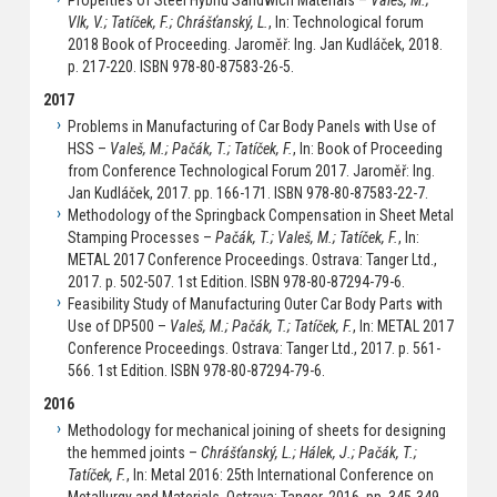
Vlk, V.; Tatíček, F.; Chrášťanský, L.
, In: Technological forum
2018 Book of Proceeding. Jaroměř: Ing. Jan Kudláček, 2018.
p. 217-220. ISBN 978-80-87583-26-5.
2017
Problems in Manufacturing of Car Body Panels with Use of
HSS –
Valeš, M.; Pačák, T.; Tatíček, F.
, In: Book of Proceeding
from Conference Technological Forum 2017. Jaroměř: Ing.
Jan Kudláček, 2017. pp. 166-171. ISBN 978-80-87583-22-7.
Methodology of the Springback Compensation in Sheet Metal
Stamping Processes –
Pačák, T.; Valeš, M.; Tatíček, F.
, In:
METAL 2017 Conference Proceedings. Ostrava: Tanger Ltd.,
2017. p. 502-507. 1st Edition. ISBN 978-80-87294-79-6.
Feasibility Study of Manufacturing Outer Car Body Parts with
Use of DP500 –
Valeš, M.; Pačák, T.; Tatíček, F.
, In: METAL 2017
Conference Proceedings. Ostrava: Tanger Ltd., 2017. p. 561-
566. 1st Edition. ISBN 978-80-87294-79-6.
2016
Methodology for mechanical joining of sheets for designing
the hemmed joints –
Chrášťanský, L.; Hálek, J.; Pačák, T.;
Tatíček, F.
, In: Metal 2016: 25th International Conference on
Metallurgy and Materials. Ostrava: Tanger, 2016. pp. 345-349.