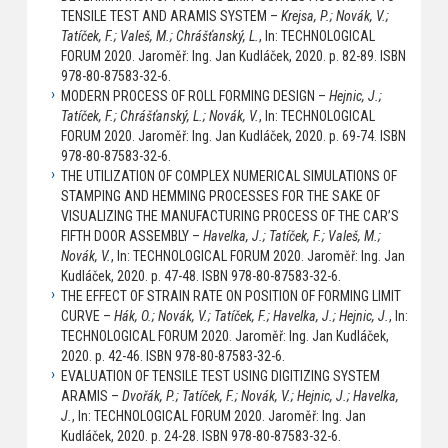
TENSILE TEST AND ARAMIS SYSTEM –
Krejsa, P.; Novák, V.;
Tatíček, F.; Valeš, M.; Chrášťanský, L.
, In: TECHNOLOGICAL
FORUM 2020. Jaroměř: Ing. Jan Kudláček, 2020. p. 82-89. ISBN
978-80-87583-32-6.
MODERN PROCESS OF ROLL FORMING DESIGN –
Hejnic, J.;
Tatíček, F.; Chrášťanský, L.; Novák, V.
, In: TECHNOLOGICAL
FORUM 2020. Jaroměř: Ing. Jan Kudláček, 2020. p. 69-74. ISBN
978-80-87583-32-6.
THE UTILIZATION OF COMPLEX NUMERICAL SIMULATIONS OF
STAMPING AND HEMMING PROCESSES FOR THE SAKE OF
VISUALIZING THE MANUFACTURING PROCESS OF THE CAR’S
FIFTH DOOR ASSEMBLY –
Havelka, J.; Tatíček, F.; Valeš, M.;
Novák, V.
, In: TECHNOLOGICAL FORUM 2020. Jaroměř: Ing. Jan
Kudláček, 2020. p. 47-48. ISBN 978-80-87583-32-6.
THE EFFECT OF STRAIN RATE ON POSITION OF FORMING LIMIT
CURVE –
Hák, O.; Novák, V.; Tatíček, F.; Havelka, J.; Hejnic, J.
, In:
TECHNOLOGICAL FORUM 2020. Jaroměř: Ing. Jan Kudláček,
2020. p. 42-46. ISBN 978-80-87583-32-6.
EVALUATION OF TENSILE TEST USING DIGITIZING SYSTEM
ARAMIS –
Dvořák, P.; Tatíček, F.; Novák, V.; Hejnic, J.; Havelka,
J.
, In: TECHNOLOGICAL FORUM 2020. Jaroměř: Ing. Jan
Kudláček, 2020. p. 24-28. ISBN 978-80-87583-32-6.