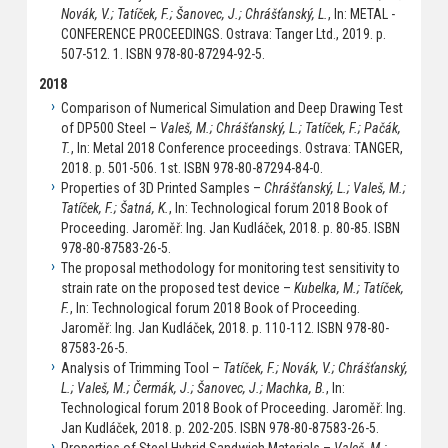
Novák, V.; Tatíček, F.; Šanovec, J.; Chrášťanský, L.
, In: METAL -
CONFERENCE PROCEEDINGS. Ostrava: Tanger Ltd., 2019. p.
507-512. 1. ISBN 978-80-87294-92-5.
2018
Comparison of Numerical Simulation and Deep Drawing Test
of DP500 Steel –
Valeš, M.; Chrášťanský, L.; Tatíček, F.; Pačák,
T.
, In: Metal 2018 Conference proceedings. Ostrava: TANGER,
2018. p. 501-506. 1st. ISBN 978-80-87294-84-0.
Properties of 3D Printed Samples –
Chrášťanský, L.; Valeš, M.;
Tatíček, F.; Šatná, K.
, In: Technological forum 2018 Book of
Proceeding. Jaroměř: Ing. Jan Kudláček, 2018. p. 80-85. ISBN
978-80-87583-26-5.
The proposal methodology for monitoring test sensitivity to
strain rate on the proposed test device –
Kubelka, M.; Tatíček,
F.
, In: Technological forum 2018 Book of Proceeding.
Jaroměř: Ing. Jan Kudláček, 2018. p. 110-112. ISBN 978-80-
87583-26-5.
Analysis of Trimming Tool –
Tatíček, F.; Novák, V.; Chrášťanský,
L.; Valeš, M.; Čermák, J.; Šanovec, J.; Machka, B.
, In:
Technological forum 2018 Book of Proceeding. Jaroměř: Ing.
Jan Kudláček, 2018. p. 202-205. ISBN 978-80-87583-26-5.
Properties of Steel Hybrid Sandwich Materials –
Valeš, M.;