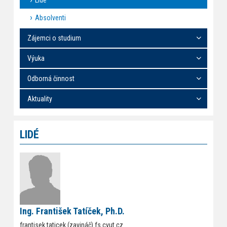
Lidé
Absolventi
Zájemci o studium
Výuka
Odborná činnost
Aktuality
LIDÉ
Ing. František Tatíček, Ph.D.
frantisek.taticek (zavináč) fs.cvut.cz