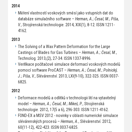
2014
Měření vlastností voskových směsí jako vstupních dat do
databáze simulačního software –
Herman, A.; Česal, M.; Píša,
V.
, Strojírenská technologie. 2014, XIX(1), 8-12. ISSN 1211-
4162.
2013
The Solving of a Wax Pattern Deformation for the Large
Castings of Blades for Gas Turbines –
Herman, A.; Česal, M.
,
Technolog. 2013,(2), 27-34. ISSN 1337-8996.
Verifikace počítačové simulace deformací voskových modelů
pomocí software ProCAST –
Herman, A.; Česal, M.; Polnický,
J.; Píša, V.
, Slévárenství. 2013, LXI(9-10), 322-325. ISSN 0037-
6825.
2012
Deformace modelů a odlitků v technologii lití na vytavitelný
model –
Herman, A.; Česal, M.; Mikeš, P.
, Strojírenská
technologie. 2012, 17(5 a 6), 296-303. ISSN 1211-4162.
FOND-EX a MSV 2012 - novinky v oblasti numerické simulace
slévárenských procesů –
Herman, A.
, Slévárenství. 2012,
60(11-12), 422-423. ISSN 0037-6825.