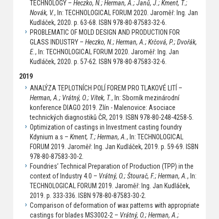
TECHNOLOGY –
Heczko, N.; Herman, A.; Janů, J.; Kment, T.;
Novák, V.
, In: TECHNOLOGICAL FORUM 2020. Jaroměř: Ing. Jan
Kudláček, 2020. p. 63-68. ISBN 978-80-87583-32-6.
PROBLEMATIC OF MOLD DESIGN AND PRODUCTION FOR
GLASS INDUSTRY –
Heczko, N.; Herman, A.; Krčová, P.; Dvořák,
E.
, In: TECHNOLOGICAL FORUM 2020. Jaroměř: Ing. Jan
Kudláček, 2020. p. 57-62. ISBN 978-80-87583-32-6.
2019
ANALÝZA TEPLOTNÍCH POLÍ FOREM PRO TLAKOVÉ LITÍ –
Herman, A.; Vrátný, O.; Vítek, T.
, In: Sborník mezinárodní
konference DIAGO 2019. Zlín - Malenovice: Asociace
technických diagnostiků ČR, 2019. ISBN 978-80-248-4258-5.
Optimization of castings in Investment casting foundry
Kdynium a.s –
Kment, T.; Herman, A.
, In: TECHNOLOGICAL
FORUM 2019. Jaroměř: Ing. Jan Kudláček, 2019. p. 59-69. ISBN
978-80-87583-30-2.
Foundries’ Technical Preparation of Production (TPP) in the
context of Industry 4.0 –
Vrátný, O.; Štourač, F.; Herman, A.
, In:
TECHNOLOGICAL FORUM 2019. Jaroměř: Ing. Jan Kudláček,
2019. p. 333-336. ISBN 978-80-87583-30-2.
Comparison of deformation of wax patterns with appropriate
castings for blades MS3002-2 –
Vrátný, O.; Herman, A.;