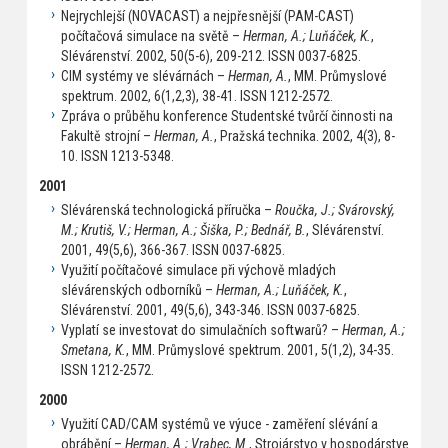
Nejrychlejší (NOVACAST) a nejpřesnější (PAM-CAST)
počítačová simulace na světě –
Herman, A.; Luňáček, K.
,
Slévárenství. 2002, 50(5-6), 209-212. ISSN 0037-6825.
CIM systémy ve slévárnách –
Herman, A.
, MM. Průmyslové
spektrum. 2002, 6(1,2,3), 38-41. ISSN 1212-2572.
Zpráva o průběhu konference Studentské tvůrčí činnosti na
Fakultě strojní –
Herman, A.
, Pražská technika. 2002, 4(3), 8-
10. ISSN 1213-5348.
2001
Slévárenská technologická příručka –
Roučka, J.; Svárovský,
M.; Krutiš, V.; Herman, A.; Šiška, P.; Bednář, B.
, Slévárenství.
2001, 49(5,6), 366-367. ISSN 0037-6825.
Využití počítačové simulace při výchově mladých
slévárenských odborníků –
Herman, A.; Luňáček, K.
,
Slévárenství. 2001, 49(5,6), 343-346. ISSN 0037-6825.
Vyplatí se investovat do simulačních softwarů? –
Herman, A.;
Smetana, K.
, MM. Průmyslové spektrum. 2001, 5(1,2), 34-35.
ISSN 1212-2572.
2000
Využití CAD/CAM systémů ve výuce - zaměření slévání a
obrábění –
Herman, A.; Vrabec, M.
, Strojárstvo v hospodárstve