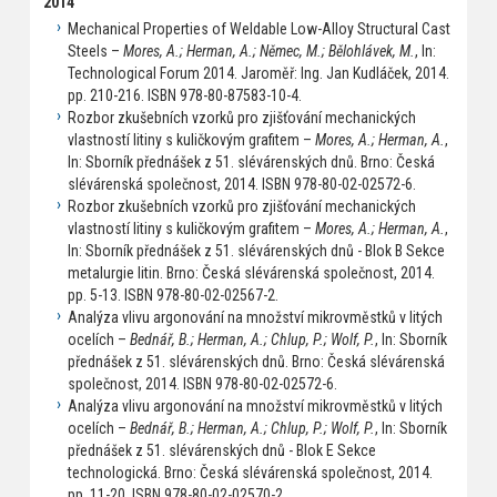
2014
Mechanical Properties of Weldable Low-Alloy Structural Cast
Steels –
Mores, A.; Herman, A.; Němec, M.; Bělohlávek, M.
, In:
Technological Forum 2014. Jaroměř: Ing. Jan Kudláček, 2014.
pp. 210-216. ISBN 978-80-87583-10-4.
Rozbor zkušebních vzorků pro zjišťování mechanických
vlastností litiny s kuličkovým grafitem –
Mores, A.; Herman, A.
,
In: Sborník přednášek z 51. slévárenských dnů. Brno: Česká
slévárenská společnost, 2014. ISBN 978-80-02-02572-6.
Rozbor zkušebních vzorků pro zjišťování mechanických
vlastností litiny s kuličkovým grafitem –
Mores, A.; Herman, A.
,
In: Sborník přednášek z 51. slévárenských dnů - Blok B Sekce
metalurgie litin. Brno: Česká slévárenská společnost, 2014.
pp. 5-13. ISBN 978-80-02-02567-2.
Analýza vlivu argonování na množství mikrovměstků v litých
ocelích –
Bednář, B.; Herman, A.; Chlup, P.; Wolf, P.
, In: Sborník
přednášek z 51. slévárenských dnů. Brno: Česká slévárenská
společnost, 2014. ISBN 978-80-02-02572-6.
Analýza vlivu argonování na množství mikrovměstků v litých
ocelích –
Bednář, B.; Herman, A.; Chlup, P.; Wolf, P.
, In: Sborník
přednášek z 51. slévárenských dnů - Blok E Sekce
technologická. Brno: Česká slévárenská společnost, 2014.
pp. 11-20. ISBN 978-80-02-02570-2.