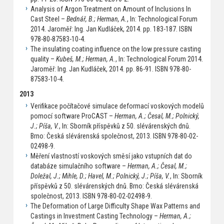
Analysis of Argon Treatment on Amount of Inclusions In
Cast Steel –
Bednář, B.; Herman, A.
, In: Technological Forum
2014. Jaroměř: Ing. Jan Kudláček, 2014. pp. 183-187. ISBN
978-80-87583-10-4.
The insulating coating influence on the low pressure casting
quality –
Kubeš, M.; Herman, A.
, In: Technological Forum 2014.
Jaroměř: Ing. Jan Kudláček, 2014. pp. 86-91. ISBN 978-80-
87583-10-4.
2013
Verifikace počítačové simulace deformací voskových modelů
pomocí software ProCAST –
Herman, A.; Česal, M.; Polnický,
J.; Píša, V.
, In: Sborník příspěvků z 50. slévárenských dnů.
Brno: Česká slévárenská společnost, 2013. ISBN 978-80-02-
02498-9.
Měření vlastností voskových směsí jako vstupních dat do
databáze simulačního software –
Herman, A.; Česal, M.;
Doležal, J.; Mihle, D.; Havel, M.; Polnický, J.; Píša, V.
, In: Sborník
příspěvků z 50. slévárenských dnů. Brno: Česká slévárenská
společnost, 2013. ISBN 978-80-02-02498-9.
The Deformation of Large Difficulty Shape Wax Patterns and
Castings in Investment Casting Technology –
Herman, A.;