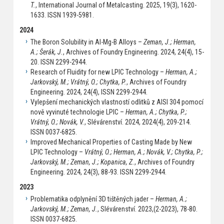
T.
, International Journal of Metalcasting. 2025, 19(3), 1620-
1633. ISSN 1939-5981.
2024
The Boron Solubility in Al-Mg-B Alloys –
Zeman, J.; Herman,
A.; Šerák, J.
, Archives of Foundry Engineering. 2024, 24(4), 15-
20. ISSN 2299-2944.
Research of Fluidity for new LPIC Technology –
Herman, A.;
Jarkovský, M.; Vrátný, O.; Chytka, P.
, Archives of Foundry
Engineering. 2024, 24(4), ISSN 2299-2944.
Vylepšení mechanických vlastností odlitků z AISI 304 pomocí
nově vyvinuté technologie LPIC –
Herman, A.; Chytka, P.;
Vrátný, O.; Novák, V.
, Slévárenství. 2024, 2024(4), 209-214.
ISSN 0037-6825.
Improved Mechanical Properties of Casting Made by New
LPIC Technology –
Vrátný, O.; Herman, A.; Novák, V.; Chytka, P.;
Jarkovský, M.; Zeman, J.; Kopanica, Z.
, Archives of Foundry
Engineering. 2024, 24(3), 88-93. ISSN 2299-2944.
2023
Problematika odplynění 3D tištěných jader –
Herman, A.;
Jarkovský, M.; Zeman, J.
, Slévárenství. 2023,(2-2023), 78-80.
ISSN 0037-6825.