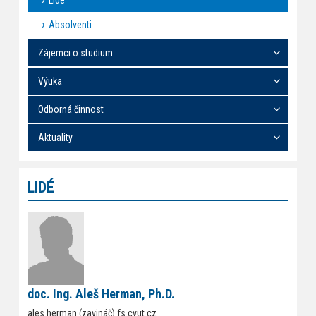
Lidé
Absolventi
Zájemci o studium
Výuka
Odborná činnost
Aktuality
LIDÉ
doc. Ing. Aleš Herman, Ph.D.
ales.herman (zavináč) fs.cvut.cz