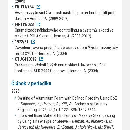
(2009)
FR-TI1/164
Výzkum zvyšování životnosti nástrojů pro technologii lití pod
tlakem – Herman, A. (2009-2012)
FR-TI1/028
Optimalizace nákladového controllingu a systémů jakosti ve
slévárně POLAK s.r.o – Herman, A. (2009-2012)
1972/F1
Zavedení nového předmětu do osnov oboru Výrobní inženýrství
na FS ČVUT – Herman, A. (2004)
CTU0413812
Prezentace výsledků výzkumu v oblasti tlakového lití na
konferenci AED 2004 Glasgow – Herman, A. (2004)
Článek v periodiku
2025
Casting of Aluminium Foam with Defined Porosity Using DoE
–
Kopanica, Z.; Herman, A.; Kříž, A.
, Archives of Foundry
Engineering. 2025, 25(1), 17-22. ISSN 1897-3310.
Improved Riser Material Efficiency of Massive Steel Casting
by Using a New Type of Sleeve –
Herman, A.; Kubelková, I.;
Jarkovský, M.; Kopanica, Z.; Zeman, J.; Kolaříková, M.; Břinčil,