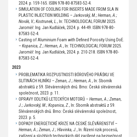
2024. p. 159-165. ISBN 978-80-87583-52-4.
SIMULATION OF COOLING FOR INSERTS MADE FROM SLA IN
PLASTIC INJECTION MOLDING –
Jarkovský, M.; Herman, A.;
Novák, V.; Kostrunek, L.
, In: TECHNOLOGICAL FORUM 2025.
Jaroměř: Ing. Jan Kudláček, 2024. p. 44-49. ISBN 978-80-
87583-52-4.
Casting of Aluminium Foam with Defined Porosity Using DoE.
–
Kopanica, Z.; Herman, A.
, In: TECHNOLOGICAL FORUM 2025.
Jaroměř: Ing. Jan Kudláček, 2024. p. 210-218. ISBN 978-80-
87583-52-4.
2023
PROBLEMATIKA ROZPUSTNOSTI BÓROVÉHO PRÁŠKU VE
SLITINÁCH HLINÍKU –
Zeman, J.; Herman, A.
, In: Sborník
abstraktů z 59. Slévárenských dnů. Brno: Česká slévárenská
společnost, 2023. p. 11.
OPRAVY ODLITKŮ LETECKÝCH MOTORŮ –
Herman, A.; Zeman,
J.; Jarkovský, M.; Kopanica, Z.
, In: Sborník abstraktů z 59.
Slévárenských dnů. Brno: Česká slévárenská společnost,
2023. p. 5.
DOPADY ENERGETICKÉ KRIZE NA ČESKÉ SLÉVÁRENSTVÍ –
Herman, A.; Zeman, J.; Hlavinka, J.
, In: Řízení rizik procesů,
zařízení a složitých technických děl zacílené na bezpečnost