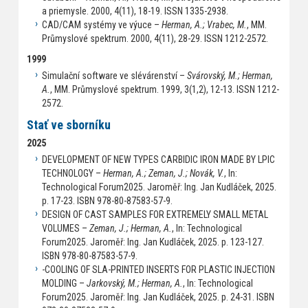
a priemysle. 2000, 4(11), 18-19. ISSN 1335-2938.
CAD/CAM systémy ve výuce –
Herman, A.; Vrabec, M.
, MM.
Průmyslové spektrum. 2000, 4(11), 28-29. ISSN 1212-2572.
1999
Simulační software ve slévárenství –
Svárovský, M.; Herman,
A.
, MM. Průmyslové spektrum. 1999, 3(1,2), 12-13. ISSN 1212-
2572.
Stať ve sborníku
2025
DEVELOPMENT OF NEW TYPES CARBIDIC IRON MADE BY LPIC
TECHNOLOGY –
Herman, A.; Zeman, J.; Novák, V.
, In:
Technological Forum2025. Jaroměř: Ing. Jan Kudláček, 2025.
p. 17-23. ISBN 978-80-87583-57-9.
DESIGN OF CAST SAMPLES FOR EXTREMELY SMALL METAL
VOLUMES –
Zeman, J.; Herman, A.
, In: Technological
Forum2025. Jaroměř: Ing. Jan Kudláček, 2025. p. 123-127.
ISBN 978-80-87583-57-9.
-COOLING OF SLA-PRINTED INSERTS FOR PLASTIC INJECTION
MOLDING –
Jarkovský, M.; Herman, A.
, In: Technological
Forum2025. Jaroměř: Ing. Jan Kudláček, 2025. p. 24-31. ISBN