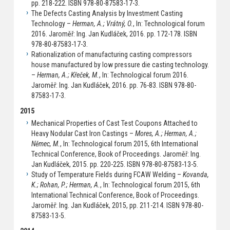
pp. 218-222. ISBN 978-80-87583-17-3.
The Defects Casting Analysis by Investment Casting
Technology –
Herman, A.; Vrátný, O.
, In: Technological forum
2016. Jaroměř: Ing. Jan Kudláček, 2016. pp. 172-178. ISBN
978-80-87583-17-3.
Rationalization of manufacturing casting compressors
house manufactured by low pressure die casting technology.
–
Herman, A.; Křeček, M.
, In: Technological forum 2016.
Jaroměř: Ing. Jan Kudláček, 2016. pp. 76-83. ISBN 978-80-
87583-17-3.
2015
Mechanical Properties of Cast Test Coupons Attached to
Heavy Nodular Cast Iron Castings –
Mores, A.; Herman, A.;
Němec, M.
, In: Technological forum 2015, 6th International
Technical Conference, Book of Proceedings. Jaroměř: Ing.
Jan Kudláček, 2015. pp. 220-225. ISBN 978-80-87583-13-5.
Study of Temperature Fields during FCAW Welding –
Kovanda,
K.; Rohan, P.; Herman, A.
, In: Technological forum 2015, 6th
International Technical Conference, Book of Proceedings.
Jaroměř: Ing. Jan Kudláček, 2015, pp. 211-214. ISBN 978-80-
87583-13-5.