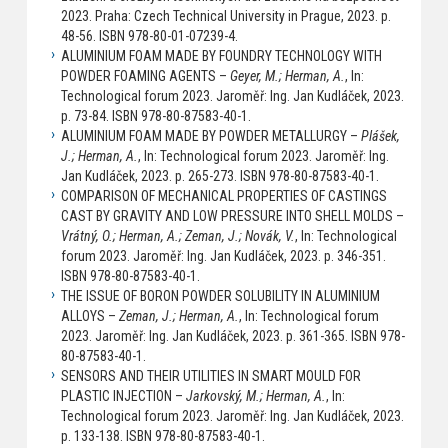
2023. Praha: Czech Technical University in Prague, 2023. p.
48-56. ISBN 978-80-01-07239-4.
ALUMINIUM FOAM MADE BY FOUNDRY TECHNOLOGY WITH
POWDER FOAMING AGENTS –
Geyer, M.; Herman, A.
, In:
Technological forum 2023. Jaroměř: Ing. Jan Kudláček, 2023.
p. 73-84. ISBN 978-80-87583-40-1.
ALUMINIUM FOAM MADE BY POWDER METALLURGY –
Plášek,
J.; Herman, A.
, In: Technological forum 2023. Jaroměř: Ing.
Jan Kudláček, 2023. p. 265-273. ISBN 978-80-87583-40-1.
COMPARISON OF MECHANICAL PROPERTIES OF CASTINGS
CAST BY GRAVITY AND LOW PRESSURE INTO SHELL MOLDS –
Vrátný, O.; Herman, A.; Zeman, J.; Novák, V.
, In: Technological
forum 2023. Jaroměř: Ing. Jan Kudláček, 2023. p. 346-351.
ISBN 978-80-87583-40-1.
THE ISSUE OF BORON POWDER SOLUBILITY IN ALUMINIUM
ALLOYS –
Zeman, J.; Herman, A.
, In: Technological forum
2023. Jaroměř: Ing. Jan Kudláček, 2023. p. 361-365. ISBN 978-
80-87583-40-1.
SENSORS AND THEIR UTILITIES IN SMART MOULD FOR
PLASTIC INJECTION –
Jarkovský, M.; Herman, A.
, In:
Technological forum 2023. Jaroměř: Ing. Jan Kudláček, 2023.
p. 133-138. ISBN 978-80-87583-40-1.