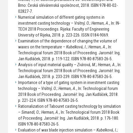
Brno: Česká slévárenská společnost, 2018. ISBN 978-80-02-
02827-7.
Numerical simulation of different gating systems in
investment casting technology –
Vrátný, O.; Herman, A.
, In: IN-
TECH 2018 Proceedings. Rijeka: Faculty of Engineering
University of Rijeka, 2018. p. 223-226. ISSN 0184-9069.
Examination of the dependence of changing the volume of
waxes on the temperature –
Kubelková, I.; Herman, A.
, In:
Technological forum 2018 Book of Proceeding. Jaroměř: Ing.
Jan Kudláček, 2018. p. 119-122. ISBN 978-80-87583-26-5.
Analysis of input material quality –
Zvárová, M.; Herman, A.
, In:
Technological forum 2018 Book of Proceeding. Jaroměř: Ing.
Jan Kudláček, 2018. p. 233-239. ISBN 978-80-87583-26-5.
Importance of a type of gating system in investment casting
technology –
Vrátný, O.; Herman, A.
, In: Technological forum
2018 Book of Proceeding. Jaroměř: Ing. Jan Kudláček, 2018.
p. 221-224. ISBN 978-80-87583-26-5.
Rationalization of Tabouret casting technology by simulation
–
Simandl, O.; Herman, A.
, In: Technological forum 2018 Book
of Proceeding. Jaroměř: Ing. Jan Kudláček, 2018. p. 176-180.
ISBN 978-80-87583-26-5.
Evaluation of wax blade injection simulation –
Kubelková, I.;