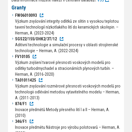
Granty
FW06010093
Výzkum zvyšování integrity odlitků ze slitin s vysokou teplotou
tavení technologií nízkotlakého lití do keramických skořepin. –
Herman, A. (2023-2024)
SGS22/155/OHK2/3T/12
Aditivní technologie a simulační procesy v oblasti strojírenské
technologie – Herman, A. (2022-2024)
FV10105
Výzkum zvýšení tvarové přesnosti voskových modelů pro
odlitky turbodmychadel a stracionárních plynových turbín. –
Herman, A. (2016-2020)
TA01011425
Výzkum zvyšování rozměrové přesnosti voskových modelů pro
technologii odlévání metodou vytavitelného modelu – Herman,
A. (2011-2013)
874/F1
Inovace předmětů Metody přesného lití I a II – Herman, A.
(2010)
346/F1
Inovace předmětu Nástroje pro výrobu polotovarů – Herman, A.