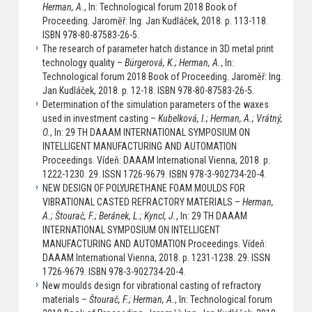
Herman, A.
, In: Technological forum 2018 Book of
Proceeding. Jaroměř: Ing. Jan Kudláček, 2018. p. 113-118.
ISBN 978-80-87583-26-5.
The research of parameter hatch distance in 3D metal print
technology quality –
Bürgerová, K.; Herman, A.
, In:
Technological forum 2018 Book of Proceeding. Jaroměř: Ing.
Jan Kudláček, 2018. p. 12-18. ISBN 978-80-87583-26-5.
Determination of the simulation parameters of the waxes
used in investment casting –
Kubelková, I.; Herman, A.; Vrátný,
O.
, In: 29 TH DAAAM INTERNATIONAL SYMPOSIUM ON
INTELLIGENT MANUFACTURING AND AUTOMATION
Proceedings. Vídeň: DAAAM International Vienna, 2018. p.
1222-1230. 29. ISSN 1726-9679. ISBN 978-3-902734-20-4.
NEW DESIGN OF POLYURETHANE FOAM MOULDS FOR
VIBRATIONAL CASTED REFRACTORY MATERIALS –
Herman,
A.; Štourač, F.; Beránek, L.; Kyncl, J.
, In: 29 TH DAAAM
INTERNATIONAL SYMPOSIUM ON INTELLIGENT
MANUFACTURING AND AUTOMATION Proceedings. Vídeň:
DAAAM International Vienna, 2018. p. 1231-1238. 29. ISSN
1726-9679. ISBN 978-3-902734-20-4.
New moulds design for vibrational casting of refractory
materials –
Štourač, F.; Herman, A.
, In: Technological forum