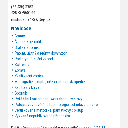
(22 435)
2752
420737968144
místnost:
B1-27
, Dejvice
Navigace
Granty
Článek v periodiku
Stať ve sborníku
Patent, užitný a průmyslový vzor
Prototyp, funkční vzorek
Software
Zpráva
Kvalifikační zpráva
Monografie, skripta, učebnice, encyklopedie
Kapitola v knize
Sborník
Pořádání konference, workshopu, výstavy
Poloprovoz, ověřěná technologie, odrůda, plemeno
Certifikovaná metodika, památkový postup
Vyzvaná nepublikovaná přednáška
Další informace můžete nalézt v centrální databázi.
V3S
.