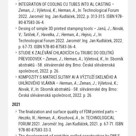
INTEGRATION OF COOLING CU TUBES INTO AL CASTING –
Zeman, J.; Výletová, K.; Herman, A.
, In: Technological Forum
2022. Jaroměř: Ing. Jan Kudláček, 2022. p. 313-315. ISBN 978-
80-87583-36-4.
Desing of simple 3D printed stamping tools –
Janů, J.; Novák,
V.; Tatíček, F.; Havelka, J.; Herman, A.; Hejnic, J.
, In:
Technological Forum 2022. Jaroměř: Ing. Jan Kudláček, 2022.
p. 67-73. ISBN 978-80-87583-36-4.
STUDIE K ZALÉVÁNÍ CHLADICÍCH Cu TRUBIC DO ODLITKŮ
PŘEVODOVEK –
Zeman, J.; Herman, A.; Výletová, K.
, In: Sborník
abstraktů - 58. slévárenské dny. Brno: Česká slévárenská
společnost, 2022. p. 26.
KOMPOZITY S MATRICÍ SLITINY Al A VÝZTUŽÍ SKELNÉHO A
UHLÍKOVÉHO VLÁKNA –
Herman, A.; Zeman, J.; Výletová, K.;
Novák, V.
, In: Sborník abstraktů - 58. slévárenské dny. Brno:
Česká slévárenská společnost, 2022. p. 26.
2021
The finalization and surface quality of FDM printed parts –
Heczko, N.; Herman, A.; Kirschová, A.
, In: TECHNOLOGICAL
FORUM 2021. Jaroměř: Ing. Jan Kudláček, 2021. p. 67-71. ISBN
978-80-87583-33-3.
The development of print thin-walled construction by DMLS