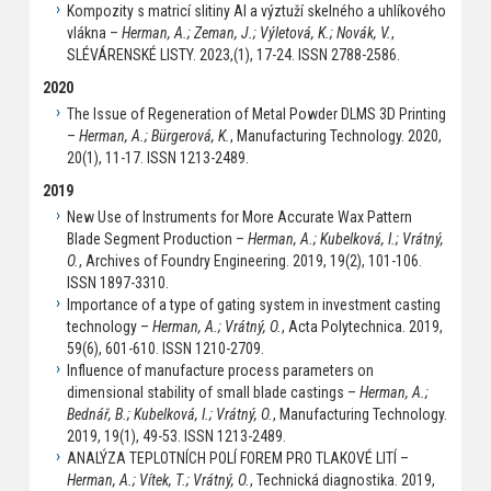
Kompozity s matricí slitiny Al a výztuží skelného a uhlíkového
vlákna –
Herman, A.; Zeman, J.; Výletová, K.; Novák, V.
,
SLÉVÁRENSKÉ LISTY. 2023,(1), 17-24. ISSN 2788-2586.
2020
The Issue of Regeneration of Metal Powder DLMS 3D Printing
–
Herman, A.; Bürgerová, K.
, Manufacturing Technology. 2020,
20(1), 11-17. ISSN 1213-2489.
2019
New Use of Instruments for More Accurate Wax Pattern
Blade Segment Production –
Herman, A.; Kubelková, I.; Vrátný,
O.
, Archives of Foundry Engineering. 2019, 19(2), 101-106.
ISSN 1897-3310.
Importance of a type of gating system in investment casting
technology –
Herman, A.; Vrátný, O.
, Acta Polytechnica. 2019,
59(6), 601-610. ISSN 1210-2709.
Influence of manufacture process parameters on
dimensional stability of small blade castings –
Herman, A.;
Bednář, B.; Kubelková, I.; Vrátný, O.
, Manufacturing Technology.
2019, 19(1), 49-53. ISSN 1213-2489.
ANALÝZA TEPLOTNÍCH POLÍ FOREM PRO TLAKOVÉ LITÍ –
Herman, A.; Vítek, T.; Vrátný, O.
, Technická diagnostika. 2019,