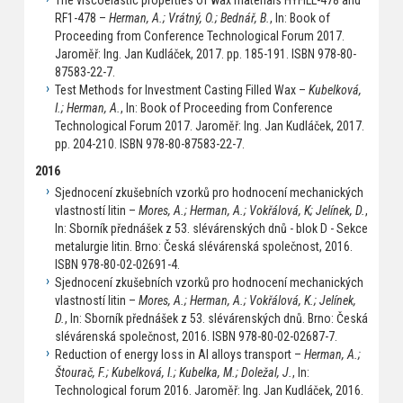
RF1-478 –
Herman, A.; Vrátný, O.; Bednář, B.
, In: Book of
Proceeding from Conference Technological Forum 2017.
Jaroměř: Ing. Jan Kudláček, 2017. pp. 185-191. ISBN 978-80-
87583-22-7.
Test Methods for Investment Casting Filled Wax –
Kubelková,
I.; Herman, A.
, In: Book of Proceeding from Conference
Technological Forum 2017. Jaroměř: Ing. Jan Kudláček, 2017.
pp. 204-210. ISBN 978-80-87583-22-7.
2016
Sjednocení zkušebních vzorků pro hodnocení mechanických
vlastností litin –
Mores, A.; Herman, A.; Vokřálová, K; Jelínek, D.
,
In: Sborník přednášek z 53. slévárenských dnů - blok D - Sekce
metalurgie litin. Brno: Česká slévárenská společnost, 2016.
ISBN 978-80-02-02691-4.
Sjednocení zkušebních vzorků pro hodnocení mechanických
vlastností litin –
Mores, A.; Herman, A.; Vokřálová, K.; Jelínek,
D.
, In: Sborník přednášek z 53. slévárenských dnů. Brno: Česká
slévárenská společnost, 2016. ISBN 978-80-02-02687-7.
Reduction of energy loss in Al alloys transport –
Herman, A.;
Štourač, F.; Kubelková, I.; Kubelka, M.; Doležal, J.
, In:
Technological forum 2016. Jaroměř: Ing. Jan Kudláček, 2016.