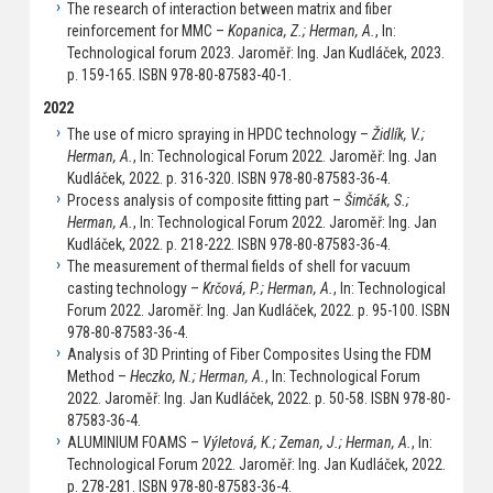
The research of interaction between matrix and fiber
reinforcement for MMC –
Kopanica, Z.; Herman, A.
, In:
Technological forum 2023. Jaroměř: Ing. Jan Kudláček, 2023.
p. 159-165. ISBN 978-80-87583-40-1.
2022
The use of micro spraying in HPDC technology –
Židlík, V.;
Herman, A.
, In: Technological Forum 2022. Jaroměř: Ing. Jan
Kudláček, 2022. p. 316-320. ISBN 978-80-87583-36-4.
Process analysis of composite fitting part –
Šimčák, S.;
Herman, A.
, In: Technological Forum 2022. Jaroměř: Ing. Jan
Kudláček, 2022. p. 218-222. ISBN 978-80-87583-36-4.
The measurement of thermal fields of shell for vacuum
casting technology –
Krčová, P.; Herman, A.
, In: Technological
Forum 2022. Jaroměř: Ing. Jan Kudláček, 2022. p. 95-100. ISBN
978-80-87583-36-4.
Analysis of 3D Printing of Fiber Composites Using the FDM
Method –
Heczko, N.; Herman, A.
, In: Technological Forum
2022. Jaroměř: Ing. Jan Kudláček, 2022. p. 50-58. ISBN 978-80-
87583-36-4.
ALUMINIUM FOAMS –
Výletová, K.; Zeman, J.; Herman, A.
, In:
Technological Forum 2022. Jaroměř: Ing. Jan Kudláček, 2022.
p. 278-281. ISBN 978-80-87583-36-4.