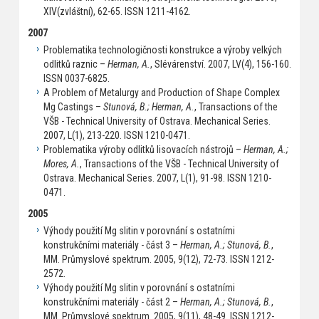
XIV(zvláštní), 62-65. ISSN 1211-4162.
2007
Problematika technologičnosti konstrukce a výroby velkých
odlitků raznic –
Herman, A.
, Slévárenství. 2007, LV(4), 156-160.
ISSN 0037-6825.
A Problem of Metalurgy and Production of Shape Complex
Mg Castings –
Stunová, B.; Herman, A.
, Transactions of the
VŠB - Technical University of Ostrava. Mechanical Series.
2007, L(1), 213-220. ISSN 1210-0471.
Problematika výroby odlitků lisovacích nástrojů –
Herman, A.;
Mores, A.
, Transactions of the VŠB - Technical University of
Ostrava. Mechanical Series. 2007, L(1), 91-98. ISSN 1210-
0471.
2005
Výhody použití Mg slitin v porovnání s ostatními
konstrukčními materiály - část 3 –
Herman, A.; Stunová, B.
,
MM. Průmyslové spektrum. 2005, 9(12), 72-73. ISSN 1212-
2572.
Výhody použití Mg slitin v porovnání s ostatními
konstrukčními materiály - část 2 –
Herman, A.; Stunová, B.
,
MM. Průmyslové spektrum. 2005, 9(11), 48-49. ISSN 1212-