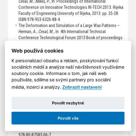
Česal, M.; Mikeš, P.
, In: Proceedings of International
Conference on Innovative Technologies IN-TECH 2013. Rijeka:
Faculty of Engineering University of Rijeka, 2013. pp. 25-28.
ISBN 978-953-6326-88-4.
The Deformation and Simulation of a Large Wax Patterns –
Herman, A.; Česal, M.
, In: 4th International Technical
Conference Technological Forum 2013 Book of proceedings.
Jaroměř: Tisk AS, s.r.o., 2013. pp. 223-228. ISBN 978-80-
87583-06-7.
Web používá cookies
Analysis of the Geometric Specifications of the Stator
K personalizaci obsahu a reklam, poskytování funkcí
Segment of the Gas Turbine –
Mikeš, P.; Herman, A.
, In: 4th
sociálních médií a analýze naší návštěvnosti využíváme
International Technical Conference Technological Forum
soubory cookie. Informace o tom, jak náš web
2013 Book of proceedings. Jaroměř: Tisk AS, s.r.o., 2013. pp.
používáte, sdílíme se svými partnery pro sociální
102-106. ISBN 978-80-87583-06-7.
Dependence of HPDC Parts Hardness of Selected Aluminium
média, inzerci a analýzy.
Zobrazit nastavení
Alloys at the Time after Casting and at the Mode of Heat
Treatment –
Kopecký, J.; Herman, A.; Bryksí Stunová, B.
, In:
Povolit nezbytné
Technological Forum 2013. Jaroměř: Kudláček Jan, Ing., 2013,
pp. 69-73. ISBN 978-80-87583-06-7.
The Technology of Production the Welding Mirror Castings –
Povolit vše
Herman, A.; Roučka, J.; Česal, M.
, In: Technological Forum
2013. Jaroměř: Kudláček Jan, Ing., 2013. pp. 205-211. ISBN
978-80-87583-06-7.