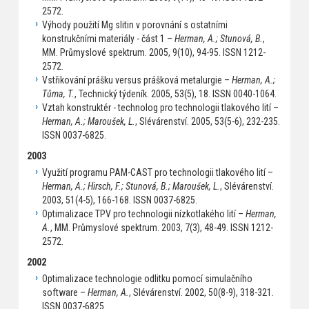
2572.
Výhody použití Mg slitin v porovnání s ostatními
konstrukčními materiály - část 1 –
Herman, A.; Stunová, B.
,
MM. Průmyslové spektrum. 2005, 9(10), 94-95. ISSN 1212-
2572.
Vstřikování prášku versus prášková metalurgie –
Herman, A.;
Tůma, T.
, Technický týdeník. 2005, 53(5), 18. ISSN 0040-1064.
Vztah konstruktér - technolog pro technologii tlakového lití –
Herman, A.; Maroušek, L.
, Slévárenství. 2005, 53(5-6), 232-235.
ISSN 0037-6825.
2003
Využití programu PAM-CAST pro technologii tlakového lití –
Herman, A.; Hirsch, F.; Stunová, B.; Maroušek, L.
, Slévárenství.
2003, 51(4-5), 166-168. ISSN 0037-6825.
Optimalizace TPV pro technologii nízkotlakého lití –
Herman,
A.
, MM. Průmyslové spektrum. 2003, 7(3), 48-49. ISSN 1212-
2572.
2002
Optimalizace technologie odlitku pomocí simulačního
software –
Herman, A.
, Slévárenství. 2002, 50(8-9), 318-321.
ISSN 0037-6825.