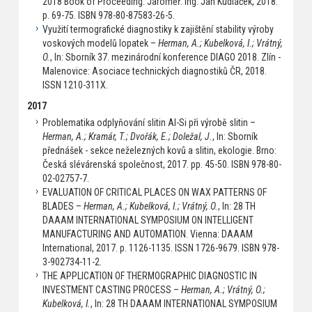
2018 Book of Proceeding. Jaroměř: Ing. Jan Kudláček, 2018.
p. 69-75. ISBN 978-80-87583-26-5.
Využití termografické diagnostiky k zajištění stability výroby
voskových modelů lopatek –
Herman, A.; Kubelková, I.; Vrátný,
O.
, In: Sborník 37. mezinárodní konference DIAGO 2018. Zlín -
Malenovice: Asociace technických diagnostiků ČR, 2018.
ISSN 1210-311X.
2017
Problematika odplyňování slitin Al-Si při výrobě slitin –
Herman, A.; Kramár, T.; Dvořák, E.; Doležal, J.
, In: Sborník
přednášek - sekce neželezných kovů a slitin, ekologie. Brno:
Česká slévárenská společnost, 2017. pp. 45-50. ISBN 978-80-
02-02757-7.
EVALUATION OF CRITICAL PLACES ON WAX PATTERNS OF
BLADES –
Herman, A.; Kubelková, I.; Vrátný, O.
, In: 28 TH
DAAAM INTERNATIONAL SYMPOSIUM ON INTELLIGENT
MANUFACTURING AND AUTOMATION. Vienna: DAAAM
International, 2017. p. 1126-1135. ISSN 1726-9679. ISBN 978-
3-902734-11-2.
THE APPLICATION OF THERMOGRAPHIC DIAGNOSTIC IN
INVESTMENT CASTING PROCESS –
Herman, A.; Vrátný, O.;
Kubelková, I.
, In: 28 TH DAAAM INTERNATIONAL SYMPOSIUM