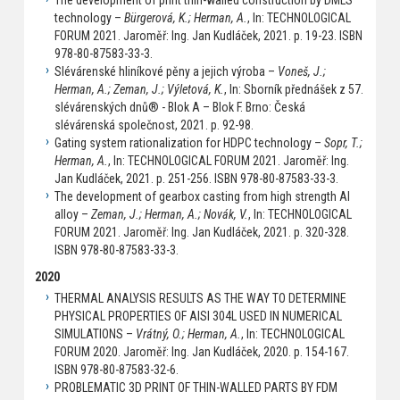
technology –
Bürgerová, K.; Herman, A.
, In: TECHNOLOGICAL
FORUM 2021. Jaroměř: Ing. Jan Kudláček, 2021. p. 19-23. ISBN
978-80-87583-33-3.
Slévárenské hliníkové pěny a jejich výroba –
Voneš, J.;
Herman, A.; Zeman, J.; Výletová, K.
, In: Sborník přednášek z 57.
slévárenských dnů® - Blok A – Blok F. Brno: Česká
slévárenská společnost, 2021. p. 92-98.
Gating system rationalization for HDPC technology –
Sopr, T.;
Herman, A.
, In: TECHNOLOGICAL FORUM 2021. Jaroměř: Ing.
Jan Kudláček, 2021. p. 251-256. ISBN 978-80-87583-33-3.
The development of gearbox casting from high strength Al
alloy –
Zeman, J.; Herman, A.; Novák, V.
, In: TECHNOLOGICAL
FORUM 2021. Jaroměř: Ing. Jan Kudláček, 2021. p. 320-328.
ISBN 978-80-87583-33-3.
2020
THERMAL ANALYSIS RESULTS AS THE WAY TO DETERMINE
PHYSICAL PROPERTIES OF AISI 304L USED IN NUMERICAL
SIMULATIONS –
Vrátný, O.; Herman, A.
, In: TECHNOLOGICAL
FORUM 2020. Jaroměř: Ing. Jan Kudláček, 2020. p. 154-167.
ISBN 978-80-87583-32-6.
PROBLEMATIC 3D PRINT OF THIN-WALLED PARTS BY FDM