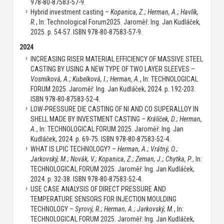
978-80-87583-57-9.
Hybrid investment casting –
Kopanica, Z.; Herman, A.; Havlík,
R.
, In: Technological Forum2025. Jaroměř: Ing. Jan Kudláček,
2025. p. 54-57. ISBN 978-80-87583-57-9.
2024
INCREASING RISER MATERIAL EFFICIENCY OF MASSIVE STEEL
CASTING BY USING A NEW TYPE OF TWO LAYER SLEEVES –
Vosmíková, A.; Kubelková, I.; Herman, A.
, In: TECHNOLOGICAL
FORUM 2025. Jaroměř: Ing. Jan Kudláček, 2024. p. 192-203.
ISBN 978-80-87583-52-4.
LOW-PRESSURE DIE CASTING OF NI AND CO SUPERALLOY IN
SHELL MADE BY INVESTMENT CASTING –
Králíček, D.; Herman,
A.
, In: TECHNOLOGICAL FORUM 2025. Jaroměř: Ing. Jan
Kudláček, 2024. p. 69-75. ISBN 978-80-87583-52-4.
WHAT IS LPIC TECHNOLOGY? –
Herman, A.; Vrátný, O.;
Jarkovský, M.; Novák, V.; Kopanica, Z.; Zeman, J.; Chytka, P.
, In:
TECHNOLOGICAL FORUM 2025. Jaroměř: Ing. Jan Kudláček,
2024. p. 32-38. ISBN 978-80-87583-52-4.
USE CASE ANALYSIS OF DIRECT PRESSURE AND
TEMPERATURE SENSORS FOR INJECTION MOULDING
TECHNOLOGY –
Syrový, R.; Herman, A.; Jarkovský, M.
, In:
TECHNOLOGICAL FORUM 2025. Jaroměř: Ing. Jan Kudláček,