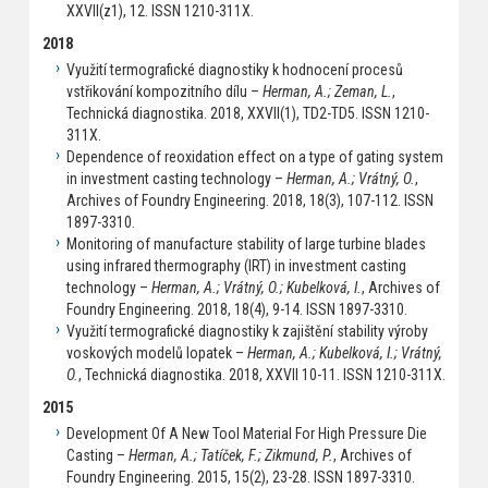
XXVII(z1), 12. ISSN 1210-311X.
2018
Využití termografické diagnostiky k hodnocení procesů
vstřikování kompozitního dílu –
Herman, A.; Zeman, L.
,
Technická diagnostika. 2018, XXVII(1), TD2-TD5. ISSN 1210-
311X.
Dependence of reoxidation effect on a type of gating system
in investment casting technology –
Herman, A.; Vrátný, O.
,
Archives of Foundry Engineering. 2018, 18(3), 107-112. ISSN
1897-3310.
Monitoring of manufacture stability of large turbine blades
using infrared thermography (IRT) in investment casting
technology –
Herman, A.; Vrátný, O.; Kubelková, I.
, Archives of
Foundry Engineering. 2018, 18(4), 9-14. ISSN 1897-3310.
Využití termografické diagnostiky k zajištění stability výroby
voskových modelů lopatek –
Herman, A.; Kubelková, I.; Vrátný,
O.
, Technická diagnostika. 2018, XXVII 10-11. ISSN 1210-311X.
2015
Development Of A New Tool Material For High Pressure Die
Casting –
Herman, A.; Tatíček, F.; Zikmund, P.
, Archives of
Foundry Engineering. 2015, 15(2), 23-28. ISSN 1897-3310.