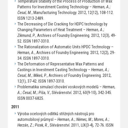
Temperature Stability of the Process of Production of Wax
Patterns for Investment Casting Technology –
Herman, A.;
Česal, M.
, Manufacturing Technology. 2012, 12(12), 108-112.
ISSN 1213-2489.
The Decreasing of Die Cracking for HDPC technology by
Changing Parameters of Heat Treatment –
Herman, A.;
Zikmund, P.
, Archives of Foundry Engineering. 2012, 12(3), 49-
52. ISSN 1897-3310.
The Rationalization of Automatic Units HPDC Technology –
Herman, A.
, Archives of Foundry Engineering. 2012, 12(2), 29-
34. ISSN 1897-3310.
The Deformation of Representative Wax Patterns and
Castings in Investment Casting Technology –
Herman, A.;
Česal, M.; Mikeš, P.
, Archives of Foundry Engineering. 2012,
12(1), 37-42. ISSN 1897-3310.
Problematika simulací chování voskových modelů –
Herman,
A.; Česal, M.; Píša, V.
, Slévárenství. 2012, 60(9-10), 342-345.
ISSN 0037-6825.
2011
Výroba ocelových odlitků střižných nástrojů pro
automobilový průmysl –
Herman, A.; Němec, M.; Mores, A.;
Herzán, Z.; Picek, R.
, Slévárenství. 2011, LIX(3-4), 72-76. ISSN