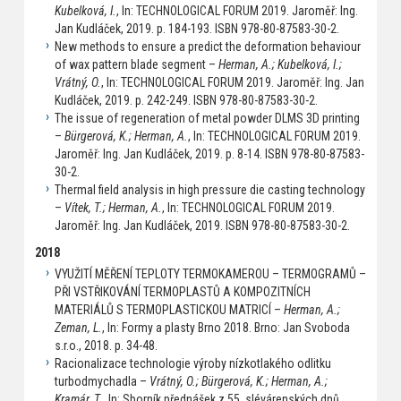
Kubelková, I.
, In: TECHNOLOGICAL FORUM 2019. Jaroměř: Ing.
Jan Kudláček, 2019. p. 184-193. ISBN 978-80-87583-30-2.
New methods to ensure a predict the deformation behaviour
of wax pattern blade segment –
Herman, A.; Kubelková, I.;
Vrátný, O.
, In: TECHNOLOGICAL FORUM 2019. Jaroměř: Ing. Jan
Kudláček, 2019. p. 242-249. ISBN 978-80-87583-30-2.
The issue of regeneration of metal powder DLMS 3D printing
–
Bürgerová, K.; Herman, A.
, In: TECHNOLOGICAL FORUM 2019.
Jaroměř: Ing. Jan Kudláček, 2019. p. 8-14. ISBN 978-80-87583-
30-2.
Thermal field analysis in high pressure die casting technology
–
Vítek, T.; Herman, A.
, In: TECHNOLOGICAL FORUM 2019.
Jaroměř: Ing. Jan Kudláček, 2019. ISBN 978-80-87583-30-2.
2018
VYUŽITÍ MĚŘENÍ TEPLOTY TERMOKAMEROU – TERMOGRAMŮ –
PŘI VSTŘIKOVÁNÍ TERMOPLASTŮ A KOMPOZITNÍCH
MATERIÁLŮ S TERMOPLASTICKOU MATRICÍ –
Herman, A.;
Zeman, L.
, In: Formy a plasty Brno 2018. Brno: Jan Svoboda
s.r.o., 2018. p. 34-48.
Racionalizace technologie výroby nízkotlakého odlitku
turbodmychadla –
Vrátný, O.; Bürgerová, K.; Herman, A.;
Kramár, T.
, In: Sborník přednášek z 55. slévárenských dnů.