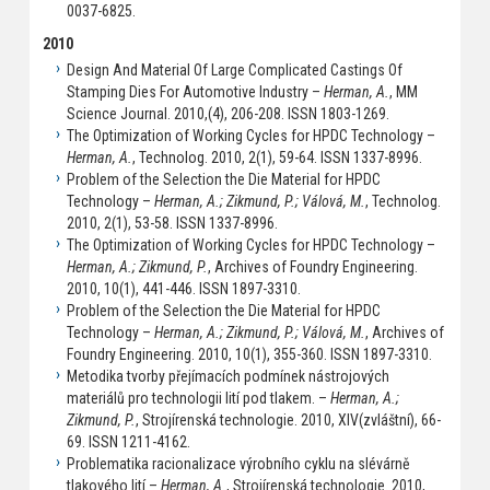
0037-6825.
2010
Design And Material Of Large Complicated Castings Of
Stamping Dies For Automotive Industry –
Herman, A.
, MM
Science Journal. 2010,(4), 206-208. ISSN 1803-1269.
The Optimization of Working Cycles for HPDC Technology –
Herman, A.
, Technolog. 2010, 2(1), 59-64. ISSN 1337-8996.
Problem of the Selection the Die Material for HPDC
Technology –
Herman, A.; Zikmund, P.; Válová, M.
, Technolog.
2010, 2(1), 53-58. ISSN 1337-8996.
The Optimization of Working Cycles for HPDC Technology –
Herman, A.; Zikmund, P.
, Archives of Foundry Engineering.
2010, 10(1), 441-446. ISSN 1897-3310.
Problem of the Selection the Die Material for HPDC
Technology –
Herman, A.; Zikmund, P.; Válová, M.
, Archives of
Foundry Engineering. 2010, 10(1), 355-360. ISSN 1897-3310.
Metodika tvorby přejímacích podmínek nástrojových
materiálů pro technologii lití pod tlakem. –
Herman, A.;
Zikmund, P.
, Strojírenská technologie. 2010, XIV(zvláštní), 66-
69. ISSN 1211-4162.
Problematika racionalizace výrobního cyklu na slévárně
tlakového lití –
Herman, A.
, Strojírenská technologie. 2010,