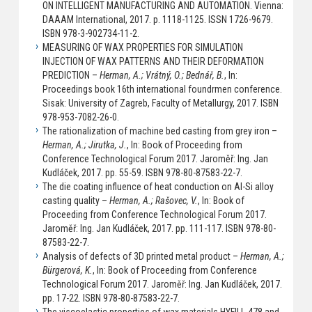
ON INTELLIGENT MANUFACTURING AND AUTOMATION. Vienna:
DAAAM International, 2017. p. 1118-1125. ISSN 1726-9679.
ISBN 978-3-902734-11-2.
MEASURING OF WAX PROPERTIES FOR SIMULATION
INJECTION OF WAX PATTERNS AND THEIR DEFORMATION
PREDICTION –
Herman, A.; Vrátný, O.; Bednář, B.
, In:
Proceedings book 16th international foundrmen conference.
Sisak: University of Zagreb, Faculty of Metallurgy, 2017. ISBN
978-953-7082-26-0.
The rationalization of machine bed casting from grey iron –
Herman, A.; Jirutka, J.
, In: Book of Proceeding from
Conference Technological Forum 2017. Jaroměř: Ing. Jan
Kudláček, 2017. pp. 55-59. ISBN 978-80-87583-22-7.
The die coating influence of heat conduction on Al-Si alloy
casting quality –
Herman, A.; Rašovec, V.
, In: Book of
Proceeding from Conference Technological Forum 2017.
Jaroměř: Ing. Jan Kudláček, 2017. pp. 111-117. ISBN 978-80-
87583-22-7.
Analysis of defects of 3D printed metal product –
Herman, A.;
Bürgerová, K.
, In: Book of Proceeding from Conference
Technological Forum 2017. Jaroměř: Ing. Jan Kudláček, 2017.
pp. 17-22. ISBN 978-80-87583-22-7.
The viscoelastic properties of wax materials HYFILL-478 and