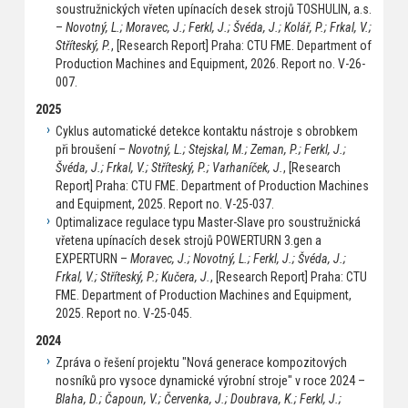
soustružnických vřeten upínacích desek strojů TOSHULIN, a.s.
–
Novotný, L.; Moravec, J.; Ferkl, J.; Švéda, J.; Kolář, P.; Frkal, V.;
Stříteský, P.
, [Research Report] Praha: CTU FME. Department of
Production Machines and Equipment, 2026. Report no. V-26-
007.
2025
Cyklus automatické detekce kontaktu nástroje s obrobkem
při broušení –
Novotný, L.; Stejskal, M.; Zeman, P.; Ferkl, J.;
Švéda, J.; Frkal, V.; Stříteský, P.; Varhaníček, J.
, [Research
Report] Praha: CTU FME. Department of Production Machines
and Equipment, 2025. Report no. V-25-037.
Optimalizace regulace typu Master-Slave pro soustružnická
vřetena upínacích desek strojů POWERTURN 3.gen a
EXPERTURN –
Moravec, J.; Novotný, L.; Ferkl, J.; Švéda, J.;
Frkal, V.; Stříteský, P.; Kučera, J.
, [Research Report] Praha: CTU
FME. Department of Production Machines and Equipment,
2025. Report no. V-25-045.
2024
Zpráva o řešení projektu "Nová generace kompozitových
nosníků pro vysoce dynamické výrobní stroje" v roce 2024 –
Blaha, D.; Čapoun, V.; Červenka, J.; Doubrava, K.; Ferkl, J.;