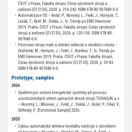
ČVUT v Praze, Fakulta strojní, Ústav výrobních strojů a
zařízení (Ú12135), 2020. p. 216-242. ISBN 978-80-907680-0-0.
Automatizace OS –
Kolář, P.; Novotný, L.; Ferkl, J.; Hornych, T.;
Lazák, T.; Rytíř, M.; Švéda, J.
, In: Trendy po EMO Hannover
2019. Praha: ČVUT v Praze, Fakulta strojní, Ústav výrobních
strojů a zařízení (Ú12135), 2020. p. 120-150. ISBN 978-80-
907680-0-0.
Frézovací stroje malé a střední velikosti a obráběcí roboty –
Ondráček, M.; Hornych, J.; Ferkl, J.; Kratěna, T.
, In: Trendy po
EMO Hannover 2019. Praha: ČVUT v Praze, Fakulta strojní,
Ústav výrobních strojů a zařízení (Ú12135), 2020. p. 59-83.
ISBN 978-80-907680-0-0.
Prototype, samples
2026
Opatření pro snížení energetické spotřeby při provozu
soustružnických vřeten upínacích desek strojů TOSHULIN, a.s.
–
Novotný, L.; Moravec, J.; Ferkl, J.; Švéda, J.; Kolář, P.; Frkal, V.;
Stříteský, P.
, [Functional Sample] 2026.
2025
Cyklus automatické detekce kontaktu nástroje s obrobkem