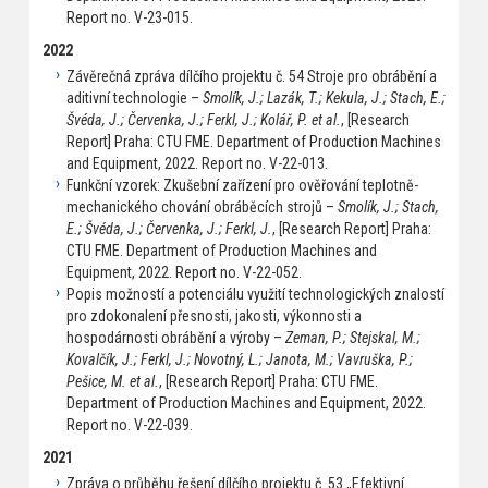
Report no. V-23-015.
2022
Závěrečná zpráva dílčího projektu č. 54 Stroje pro obrábění a
aditivní technologie –
Smolík, J.; Lazák, T.; Kekula, J.; Stach, E.;
Švéda, J.; Červenka, J.; Ferkl, J.; Kolář, P. et al.
, [Research
Report] Praha: CTU FME. Department of Production Machines
and Equipment, 2022. Report no. V-22-013.
Funkční vzorek: Zkušební zařízení pro ověřování teplotně-
mechanického chování obráběcích strojů –
Smolík, J.; Stach,
E.; Švéda, J.; Červenka, J.; Ferkl, J.
, [Research Report] Praha:
CTU FME. Department of Production Machines and
Equipment, 2022. Report no. V-22-052.
Popis možností a potenciálu využití technologických znalostí
pro zdokonalení přesnosti, jakosti, výkonnosti a
hospodárnosti obrábění a výroby –
Zeman, P.; Stejskal, M.;
Kovalčík, J.; Ferkl, J.; Novotný, L.; Janota, M.; Vavruška, P.;
Pešice, M. et al.
, [Research Report] Praha: CTU FME.
Department of Production Machines and Equipment, 2022.
Report no. V-22-039.
2021
Zpráva o průběhu řešení dílčího projektu č. 53 „Efektivní