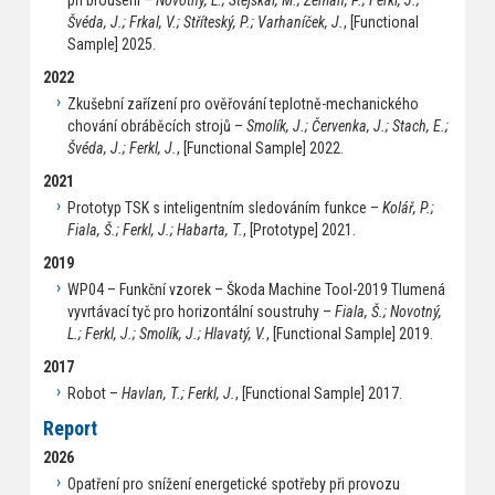
při broušení –
Novotný, L.; Stejskal, M.; Zeman, P.; Ferkl, J.;
Švéda, J.; Frkal, V.; Stříteský, P.; Varhaníček, J.
, [Functional
Sample] 2025.
2022
Zkušební zařízení pro ověřování teplotně-mechanického
chování obráběcích strojů –
Smolík, J.; Červenka, J.; Stach, E.;
Švéda, J.; Ferkl, J.
, [Functional Sample] 2022.
2021
Prototyp TSK s inteligentním sledováním funkce –
Kolář, P.;
Fiala, Š.; Ferkl, J.; Habarta, T.
, [Prototype] 2021.
2019
WP04 – Funkční vzorek – Škoda Machine Tool-2019 Tlumená
vyvrtávací tyč pro horizontální soustruhy –
Fiala, Š.; Novotný,
L.; Ferkl, J.; Smolík, J.; Hlavatý, V.
, [Functional Sample] 2019.
2017
Robot –
Havlan, T.; Ferkl, J.
, [Functional Sample] 2017.
Report
2026
Opatření pro snížení energetické spotřeby při provozu