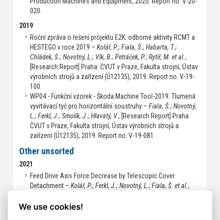
Production Machines and Equipment, 2020. Report no. V-20-
020.
2019
Roční zpráva o řešení projektu E2K: odborné aktivity RCMT a
HESTEGO v roce 2019 –
Kolář, P.; Fiala, Š.; Habarta, T.;
Chládek, Š.; Novotný, L.; Vlk, B.; Petráček, P.; Rytíř, M. et al.
,
[Research Report] Praha: ČVUT v Praze, Fakulta strojní, Ústav
výrobních strojů a zařízení (Ú12135), 2019. Report no. V-19-
100.
WP04 - Funkční vzorek - Škoda Machine Tool-2019: Tlumená
vyvrtávací tyč pro horizontální soustruhy –
Fiala, Š.; Novotný,
L.; Ferkl, J.; Smolík, J.; Hlavatý, V.
, [Research Report] Praha:
ČVUT v Praze, Fakulta strojní, Ústav výrobních strojů a
zařízení (Ú12135), 2019. Report no. V-19-081.
Other unsorted
2021
Feed Drive Axis Force Decrease by Telescopic Cover
Detachment –
Kolář, P.; Ferkl, J.; Novotný, L.; Fiala, Š. et al.
,
MDPI Energies. 2021, ISSN 1996-1073.
We use cookies!