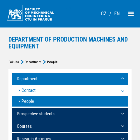
CZ
/
EN
DEPARTMENT OF PRODUCTION MACHINES AND
EQUIPMENT
Fakulta
Department
People
Department
Contact
People
Prospective students
Courses
Research Activities