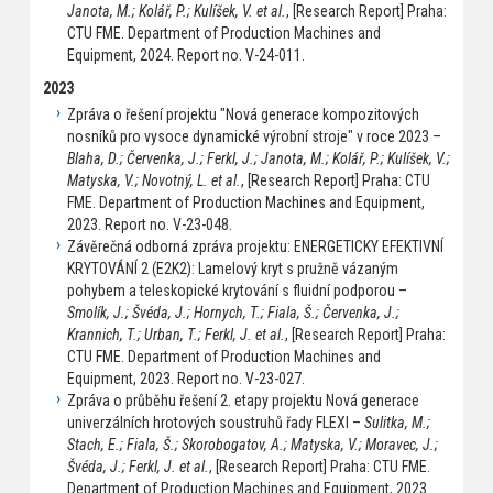
Janota, M.; Kolář, P.; Kulíšek, V. et al.
, [Research Report] Praha:
CTU FME. Department of Production Machines and
Equipment, 2024. Report no. V-24-011.
2023
Zpráva o řešení projektu "Nová generace kompozitových
nosníků pro vysoce dynamické výrobní stroje" v roce 2023 –
Blaha, D.; Červenka, J.; Ferkl, J.; Janota, M.; Kolář, P.; Kulíšek, V.;
Matyska, V.; Novotný, L. et al.
, [Research Report] Praha: CTU
FME. Department of Production Machines and Equipment,
2023. Report no. V-23-048.
Závěrečná odborná zpráva projektu: ENERGETICKY EFEKTIVNÍ
KRYTOVÁNÍ 2 (E2K2): Lamelový kryt s pružně vázaným
pohybem a teleskopické krytování s fluidní podporou –
Smolík, J.; Švéda, J.; Hornych, T.; Fiala, Š.; Červenka, J.;
Krannich, T.; Urban, T.; Ferkl, J. et al.
, [Research Report] Praha:
CTU FME. Department of Production Machines and
Equipment, 2023. Report no. V-23-027.
Zpráva o průběhu řešení 2. etapy projektu Nová generace
univerzálních hrotových soustruhů řady FLEXI –
Sulitka, M.;
Stach, E.; Fiala, Š.; Skorobogatov, A.; Matyska, V.; Moravec, J.;
Švéda, J.; Ferkl, J. et al.
, [Research Report] Praha: CTU FME.
Department of Production Machines and Equipment, 2023.