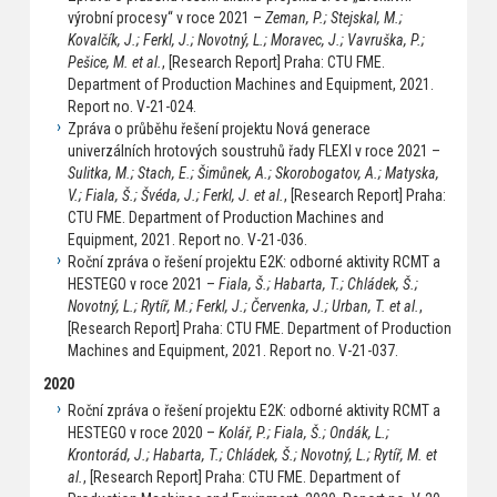
výrobní procesy“ v roce 2021 –
Zeman, P.; Stejskal, M.;
Kovalčík, J.; Ferkl, J.; Novotný, L.; Moravec, J.; Vavruška, P.;
Pešice, M. et al.
, [Research Report] Praha: CTU FME.
Department of Production Machines and Equipment, 2021.
Report no. V-21-024.
Zpráva o průběhu řešení projektu Nová generace
univerzálních hrotových soustruhů řady FLEXI v roce 2021 –
Sulitka, M.; Stach, E.; Šimůnek, A.; Skorobogatov, A.; Matyska,
V.; Fiala, Š.; Švéda, J.; Ferkl, J. et al.
, [Research Report] Praha:
CTU FME. Department of Production Machines and
Equipment, 2021. Report no. V-21-036.
Roční zpráva o řešení projektu E2K: odborné aktivity RCMT a
HESTEGO v roce 2021 –
Fiala, Š.; Habarta, T.; Chládek, Š.;
Novotný, L.; Rytíř, M.; Ferkl, J.; Červenka, J.; Urban, T. et al.
,
[Research Report] Praha: CTU FME. Department of Production
Machines and Equipment, 2021. Report no. V-21-037.
2020
Roční zpráva o řešení projektu E2K: odborné aktivity RCMT a
HESTEGO v roce 2020 –
Kolář, P.; Fiala, Š.; Ondák, L.;
Krontorád, J.; Habarta, T.; Chládek, Š.; Novotný, L.; Rytíř, M. et
al.
, [Research Report] Praha: CTU FME. Department of