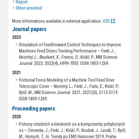
Report
Other unsorted
More informations available in external application.
V3S
.
Journal papers
2023
Simulation of Feedforward Control Techniques to Improve
Machines Feed Drives Tracking Performance –
Ferkl, J.;
Novotný, L.; Beudaert, X.; Franco, O.; Kolář, P.
, MM Science
Journal. 2023, 2023(4), 6999-7005. ISSN 1803-1269.
2021
Frictional Force Modeling of a Machine Tool Feed Drive
Telescopic Cover –
Novotný, L.; Ferkl, J.; Fiala, Š.; Kolář, P.;
Rytíř, M.
, MM Science Journal. 2021, 2021(SI), 5112-5119.
ISSN 1803-1269.
Proceeding papers
2020
Pohony rotačních a lineárních os a komponenty pohybových
os –
Červenka, J.; Ferkl, J.; Kolář, P.; Koubek, J.; Lazák, T.; Rytíř,
M.; Hornych, T.
, In: Trendy po EMO Hannover 2019. Praha: