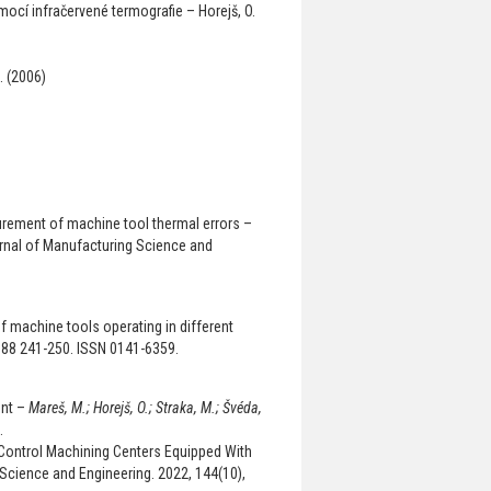
cí infračervené termografie – Horejš, O.
. (2006)
urement of machine tool thermal errors –
rnal of Manufacturing Science and
 machine tools operating in different
, 88 241-250. ISSN 0141-6359.
ent –
Mareš, M.; Horejš, O.; Straka, M.; Švéda,
.
Control Machining Centers Equipped With
 Science and Engineering. 2022, 144(10),