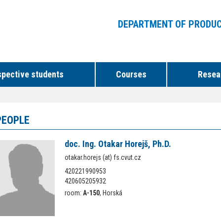
DEPARTMENT OF PRODUC
spective students
Courses
Resear
PEOPLE
doc. Ing. Otakar Horejš, Ph.D.
otakar.horejs (at) fs.cvut.cz
420221990953
420605205932
room:
A-150
, Horská