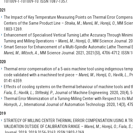
101009-1-101009-10. ISSN 1087-1357.
021
The Impact of Key Temperature Measuring Points on Thermal Error Compensa
Centers of the Same Product Line –
Straka, M.; Mareš, M.; Horejš, O.
, MM Scie
1803-1269.
Enhancement of Specialised Vertical Turning Lathe Accuracy Through Minimi
Turning and Milling Operations –
Mareš, M.; Horejš, O.
, MM Science Journal. 20
Smart Sensor for Enhancement of a Multi-Spindle Automatic Lathe Thermal
Mareš, M.; Mlčoch, A.
, MM Science Journal. 2021, 2021(SI), 4706-4712. ISSN 
020
Thermal error compensation of a 5-axis machine tool using indigenous temp
code validated with a machined test piece –
Mareš, M.; Horejš, O.; Havlík, L.
, P
0141-6359.
Effects of cooling systems on the thermal behaviour of machine tools and 
Fiala, Š.; Havlík, L.; Stříteský, P.
, Journal of Machine Engineering. 2020, 20(4), 
Thermal Error Minimization of a Turning-Milling Center with Respect to its Mul
Hornych, J.
, International Journal of Automation Technology. 2020, 14(3), 47
019
STRATEGY OF MILLING CENTER THERMAL ERROR COMPENSATION USING A TR
VALIDATION OUTSIDE OF CALIBRATION RANGE –
Mareš, M.; Horejš, O.; Fiala, Š.
Journal. 2019, 2019 3156-3163. ISSN 1803-1269.