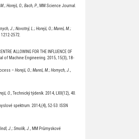
M.; Horejš, O.; Bach, P.
, MM Science Journal.
rnych, J.; Novotný, L.; Horejš, O.; Mareš, M.;
N 1212-2572.
ENTRE ALLOWING FOR THE INFLUENCE OF
al of Machine Engineering. 2015, 15(3), 18-
Process –
Horejš, O.; Mareš, M.; Hornych, J.
,
rejš, O.
, Technický týdeník. 2014, LXII(12), 40.
yslové spektrum. 2014,(4), 52-53. ISSN
indl, J.; Smolík, J.
, MM Průmyskové