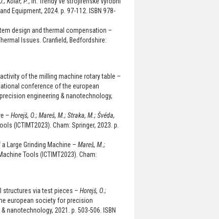
O.; Kolář, P.
, In: Trendy ve strojírenské výrobní
and Equipment, 2024. p. 97-112. ISBN 978-
ystem design and thermal compensation –
Thermal Issues. Cranfield, Bedfordshire:
ctivity of the milling machine rotary table –
rnational conference of the european
 precision engineering & nanotechnology,
re –
Horejš, O.; Mareš, M.; Straka, M.; Švéda,
Tools (ICTIMT2023). Cham: Springer, 2023. p.
f a Large Grinding Machine –
Mareš, M.;
n Machine Tools (ICTIMT2023). Cham:
 structures via test pieces –
Horejš, O.;
the european society for precision
 & nanotechnology, 2021. p. 503-506. ISBN