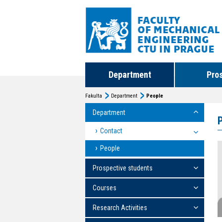
Department
Pro
Fakulta
Department
People
Department
Contact
People
Prospective students
Courses
Research Activities