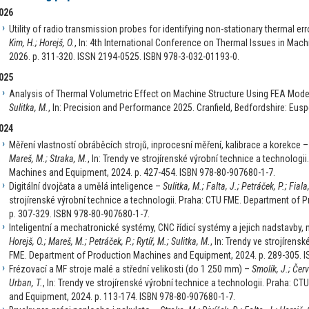
026
Utility of radio transmission probes for identifying non-stationary thermal err
Kim, H.; Horejš, O.
, In: 4th International Conference on Thermal Issues in Mac
2026. p. 311-320. ISSN 2194-0525. ISBN 978-3-032-01193-0.
025
Analysis of Thermal Volumetric Effect on Machine Structure Using FEA Mod
Sulitka, M.
, In: Precision and Performance 2025. Cranfield, Bedfordshire: Eus
024
Měření vlastností obráběcích strojů, inprocesní měření, kalibrace a korekce 
Mareš, M.; Straka, M.
, In: Trendy ve strojírenské výrobní technice a technolog
Machines and Equipment, 2024. p. 427-454. ISBN 978-80-907680-1-7.
Digitální dvojčata a umělá inteligence –
Sulitka, M.; Falta, J.; Petráček, P.; Fiala
strojírenské výrobní technice a technologii. Praha: CTU FME. Department of
p. 307-329. ISBN 978-80-907680-1-7.
Inteligentní a mechatronické systémy, CNC řídicí systémy a jejich nadstavby,
Horejš, O.; Mareš, M.; Petráček, P.; Rytíř, M.; Sulitka, M.
, In: Trendy ve strojírens
FME. Department of Production Machines and Equipment, 2024. p. 289-305. I
Frézovací a MF stroje malé a střední velikosti (do 1 250 mm) –
Smolík, J.; Červ
Urban, T.
, In: Trendy ve strojírenské výrobní technice a technologii. Praha: 
and Equipment, 2024. p. 113-174. ISBN 978-80-907680-1-7.