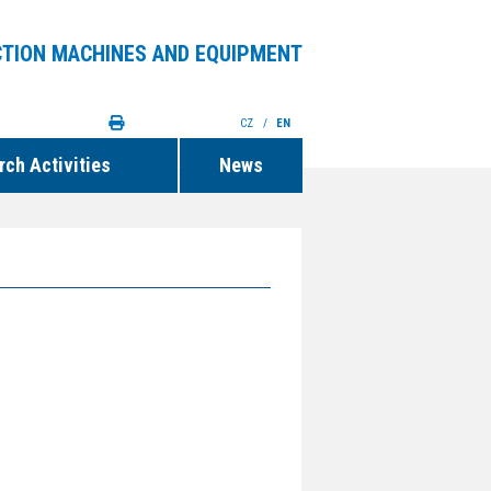
TION MACHINES AND EQUIPMENT
CZ
/
EN
ch Activities
News