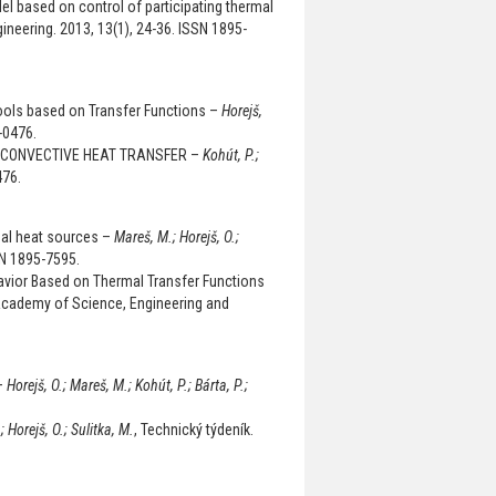
l based on control of participating thermal
ineering. 2013, 13(1), 24-36. ISSN 1895-
ols based on Transfer Functions –
Horejš,
-0476.
F CONVECTIVE HEAT TRANSFER –
Kohút, P.;
476.
nal heat sources –
Mareš, M.; Horejš, O.;
SN 1895-7595.
avior Based on Thermal Transfer Functions
Academy of Science, Engineering and
–
Horejš, O.; Mareš, M.; Kohút, P.; Bárta, P.;
; Horejš, O.; Sulitka, M.
, Technický týdeník.