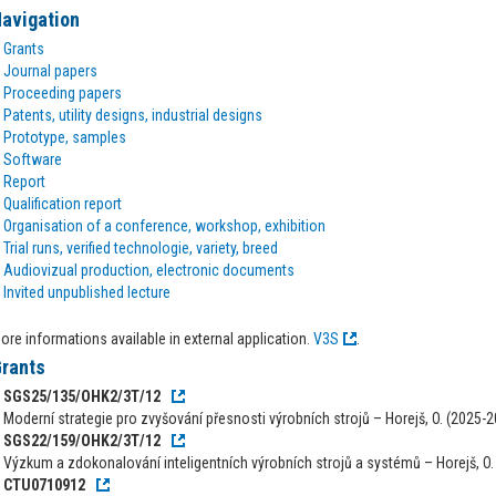
avigation
Grants
Journal papers
Proceeding papers
Patents, utility designs, industrial designs
Prototype, samples
Software
Report
Qualification report
Organisation of a conference, workshop, exhibition
Trial runs, verified technologie, variety, breed
Audiovizual production, electronic documents
Invited unpublished lecture
ore informations available in external application.
V3S
.
rants
SGS25/135/OHK2/3T/12
Moderní strategie pro zvyšování přesnosti výrobních strojů – Horejš, O. (2025-
SGS22/159/OHK2/3T/12
Výzkum a zdokonalování inteligentních výrobních strojů a systémů – Horejš, O.
CTU0710912