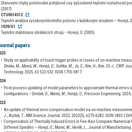
Stanovení chyby polohování pohybové osy způsobené teplotní roztažností pomo
(2007)
CTU0614512
Teplotní analýza vysokorychlostního pohonu s kuličkovým šroubem – Horejš, O
1039/G1
Teplotní stabilizace obráběcích strojů – Horejš, O. (2005)
ournal papers
025
Study on applicability of touch trigger probes in issues of on-machine meas
Straka, M.; Mareš, M.; Horejš, O.; Sulitka, M.; Je, S.; Kim, H.; Kim, Ch.J.
, CIRP Jou
Technology. 2025, 63 522-532. ISSN 1755-5817.
024
Post-process updating of model parameters to approximate thermal errors of
configurations –
Divíšek, D.; Mareš, M.; Horejš, O.
, Precision Engineering. 2024
022
An update of thermal error compensation model via on-machine measurem
J.; Kozlok, T.
, MM Science Journal. 2022, 2022(5), 6275-6282. ISSN 1803-1269
Compensation of Thermally Induced Errors in Five-Axis Computer Numerical 
Different Spindles –
Horejš, O.; Mareš, M.; Havlík, L.
, Journal of Manufacturing