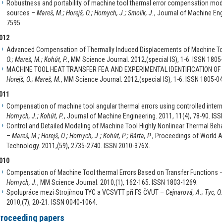
Robustness and portability of machine tool thermal error compensation mode
sources –
Mareš, M.; Horejš, O.; Hornych, J.; Smolík, J.
, Journal of Machine Eng
7595.
012
Advanced Compensation of Thermally Induced Displacements of Machine To
O.; Mareš, M.; Kohút, P.
, MM Science Journal. 2012,(special IS), 1-6. ISSN 1805
MACHINE TOOL HEAT TRANSFER FEA AND EXPERIMENTAL IDENTIFICATION O
Horejš, O.; Mareš, M.
, MM Science Journal. 2012,(special IS), 1-6. ISSN 1805-0
011
Compensation of machine tool angular thermal errors using controlled inter
Hornych, J.; Kohút, P.
, Journal of Machine Engineering. 2011, 11(4), 78-90. IS
Control and Detailed Modeling of Machine Tool Highly Nonlinear Thermal Beh
–
Mareš, M.; Horejš, O.; Hornych, J.; Kohút, P.; Bárta, P.
, Proceedings of World 
Technology. 2011,(59), 2735-2740. ISSN 2010-376X.
010
Compensation of Machine Tool thermal Errors Based on Transfer Functions 
Hornych, J.
, MM Science Journal. 2010,(1), 162-165. ISSN 1803-1269.
Spolupráce mezi Strojírnou TYC a VCSVTT při FS ČVUT –
Cejnarová, A.; Tyc, O.
2010,(7), 20-21. ISSN 0040-1064.
roceeding papers