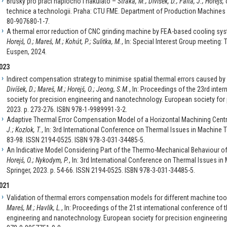
Brusky pro práci naplocho i nakulato –
Straka, M.; Divíšek, D.; Falta, J.; Horejš, 
technice a technologii. Praha: CTU FME. Department of Production Machines 
80-907680-1-7.
A thermal error reduction of CNC grinding machine by FEA-based cooling s
Horejš, O.; Mareš, M.; Kohút, P.; Sulitka, M.
, In: Special Interest Group meeting: 
Euspen, 2024.
023
Indirect compensation strategy to minimise spatial thermal errors caused by a
Divíšek, D.; Mareš, M.; Horejš, O.; Jeong, S.M.
, In: Proceedings of the 23rd inte
society for precision engineering and nanotechnology. European society for
2023. p. 273-276. ISBN 978-1-9989991-3-2.
Adaptive Thermal Error Compensation Model of a Horizontal Machining Cent
J.; Kozlok, T.
, In: 3rd International Conference on Thermal Issues in Machine 
83-98. ISSN 2194-0525. ISBN 978-3-031-34485-5.
An Indicative Model Considering Part of the Thermo-Mechanical Behaviour o
Horejš, O.; Nykodym, P.
, In: 3rd International Conference on Thermal Issues i
Springer, 2023. p. 54-66. ISSN 2194-0525. ISBN 978-3-031-34485-5.
021
Validation of thermal errors compensation models for different machine tool
Mareš, M.; Havlík, L.
, In: Proceedings of the 21st international conference of 
engineering and nanotechnology. European society for precision engineering