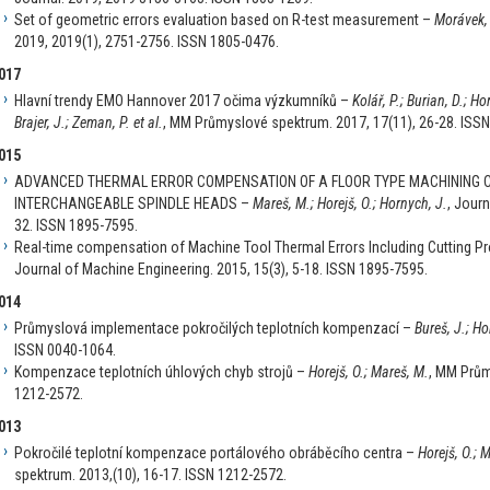
Set of geometric errors evaluation based on R-test measurement –
Morávek, 
2019, 2019(1), 2751-2756. ISSN 1805-0476.
017
Hlavní trendy EMO Hannover 2017 očima výzkumníků –
Kolář, P.; Burian, D.; Ho
Brajer, J.; Zeman, P. et al.
, MM Průmyslové spektrum. 2017, 17(11), 26-28. ISS
015
ADVANCED THERMAL ERROR COMPENSATION OF A FLOOR TYPE MACHINING C
INTERCHANGEABLE SPINDLE HEADS –
Mareš, M.; Horejš, O.; Hornych, J.
, Journ
32. ISSN 1895-7595.
Real-time compensation of Machine Tool Thermal Errors Including Cutting 
Journal of Machine Engineering. 2015, 15(3), 5-18. ISSN 1895-7595.
014
Průmyslová implementace pokročilých teplotních kompenzací –
Bureš, J.; Ho
ISSN 0040-1064.
Kompenzace teplotních úhlových chyb strojů –
Horejš, O.; Mareš, M.
, MM Prům
1212-2572.
013
Pokročilé teplotní kompenzace portálového obráběcího centra –
Horejš, O.; M
spektrum. 2013,(10), 16-17. ISSN 1212-2572.