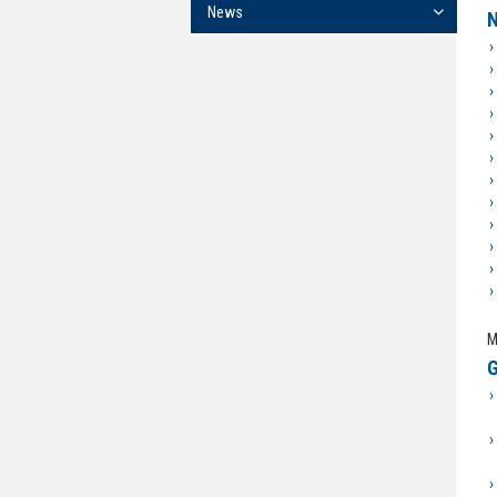
News
N
M
G