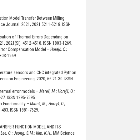
tion Model Transfer Between Milling
nce Journal. 2021, 2021 5211-5218. ISSN
sation of Thermal Errors Depending on
21, 2021(SI), 4512-4518. ISSN 1803-1269.
 Error Compensation Model –
Horejš, O.;
1803-1269.
erature sensors and CNC integrated Python
recision Engineering. 2020, 66 21-30. ISSN
thermal error models –
Mareš, M.; Horejš, O.;
5-27. ISSN 1895-7595.
ti-Functionality –
Mareš, M.; Horejš, O.;
5-483. ISSN 1881-7629.
ANSFER FUNCTION MODEL AND ITS
; Lee, C.; Jeong, S.M.; Kim, K.H.
, MM Science