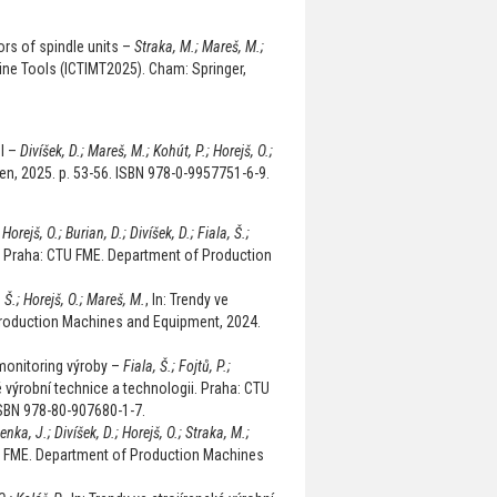
ors of spindle units –
Straka, M.; Mareš, M.;
hine Tools (ICTIMT2025). Cham: Springer,
el –
Divíšek, D.; Mareš, M.; Kohút, P.; Horejš, O.;
pen, 2025. p. 53-56. ISBN 978-0-9957751-6-9.
–
Horejš, O.; Burian, D.; Divíšek, D.; Fiala, Š.;
ii. Praha: CTU FME. Department of Production
, Š.; Horejš, O.; Mareš, M.
, In: Trendy ve
 Production Machines and Equipment, 2024.
 monitoring výroby –
Fiala, Š.; Fojtů, P.;
ké výrobní technice a technologii. Praha: CTU
SBN 978-80-907680-1-7.
enka, J.; Divíšek, D.; Horejš, O.; Straka, M.;
CTU FME. Department of Production Machines