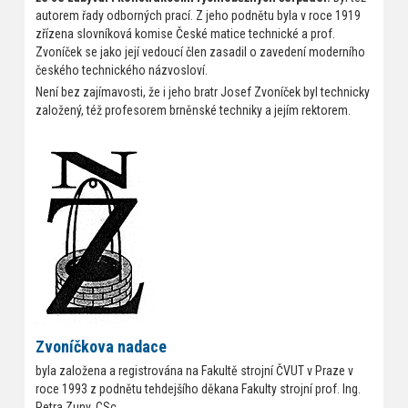
autorem řady odborných prací. Z jeho podnětu byla v roce 1919
zřízena slovníková komise České matice technické a prof.
Zvoníček se jako její vedoucí člen zasadil o zavedení moderního
českého technického názvosloví.
Není bez zajímavosti, že i jeho bratr Josef Zvoníček byl technicky
založený, též profesorem brněnské techniky a jejím rektorem.
Zvoníčkova nadace
byla založena a registrována na Fakultě strojní ČVUT v Praze v
roce 1993 z podnětu tehdejšího děkana Fakulty strojní prof. Ing.
Petra Zuny, CSc.