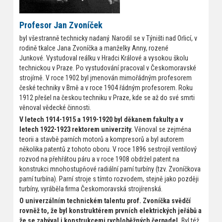
Profesor Jan Zvoníček
byl všestranně technicky nadaný. Narodil se v Týništi nad Orlicí, v
rodině tkalce Jana Zvoníčka a manželky Anny, rozené
Junkové. Vystudoval reálku v Hradci Králové a vysokou školu
technickou v Praze. Po vystudování pracoval v Českomoravské
strojírně. V roce 1902 byl jmenován mimořádným profesorem
české techniky v Brně a v roce 1904 řádným profesorem. Roku
1912 přešel na českou techniku v Praze, kde se až do své smrti
věnoval vědecké činnosti.
V letech 1914-1915 a 1919-1920 byl děkanem fakulty a v
letech 1922-1923 rektorem univerzity.
Věnoval se zejména
teorii a stavbě parních motorů a kompresorů a byl autorem
několika patentů z tohoto oboru. V roce 1896 sestrojil ventilový
rozvod na přehřátou páru a v roce 1908 obdržel patent na
konstrukci mnohostupňové radiální parní turbíny (tzv. Zvoníčkova
parní turbína). Parní stroje s tímto rozvodem, stejně jako později
turbíny, vyráběla firma Českomoravská strojírenská.
O univerzálním technickém talentu prof. Zvoníčka svědčí
rovněž to, že byl konstruktérem prvních elektrických jeřábů a
že se zabýval i konstrukcemi rychloběžných čerpadel.
Byl též