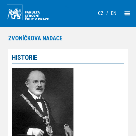
CZ
/
EN
ZVONÍČKOVA NADACE
HISTORIE