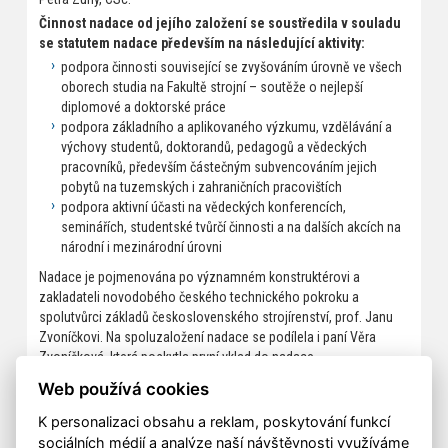
Činnost nadace od jejího založení se soustředila v souladu
se statutem nadace především na následující aktivity:
podpora činnosti související se zvyšováním úrovně ve všech
oborech studia na Fakultě strojní – soutěže o nejlepší
diplomové a doktorské práce
podpora základního a aplikovaného výzkumu, vzdělávání a
výchovy studentů, doktorandů, pedagogů a vědeckých
pracovníků, především částečným subvencováním jejich
pobytů na tuzemských i zahraničních pracovištích
podpora aktivní účasti na vědeckých konferencích,
seminářích, studentské tvůrčí činnosti a na dalších akcích na
národní i mezinárodní úrovni
Nadace je pojmenována po významném konstruktérovi a
zakladateli novodobého českého technického pokroku a
spolutvůrci základů československého strojírenství, prof. Janu
Zvoníčkovi. Na spoluzaložení nadace se podílela i paní Věra
Zvoníčková, která poskytla první vklad do nadace.
Web používá cookies
Dokumenty Zvoníčkovy nadace ke stažení
K personalizaci obsahu a reklam, poskytování funkcí
sociálních médií a analýze naší návštěvnosti využíváme