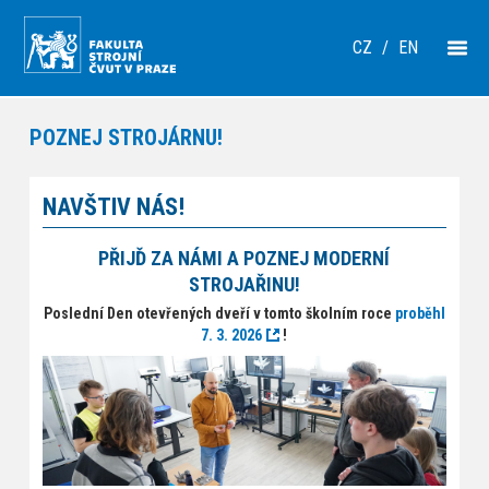
CZ
/
EN
POZNEJ STROJÁRNU!
NAVŠTIV NÁS!
PŘIJĎ ZA NÁMI A POZNEJ MODERNÍ
STROJAŘINU!
Poslední Den otevřených dveří v tomto školním roce
proběhl
7. 3. 2026
!