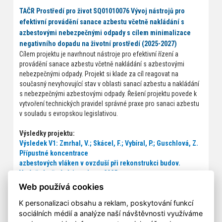
TAČR Prostředí pro život SQ01010076 Vývoj nástrojů pro
efektivní provádění sanace azbestu včetně nakládání s
azbestovými nebezpečnými odpady s cílem minimalizace
negativního dopadu na životní prostředí (2025-2027)
Cílem projektu je navrhnout nástroje pro efektivní řízení a
provádění sanace azbestu včetně nakládání s azbestovými
nebezpečnými odpady. Projekt si klade za cíl reagovat na
současný nevyhovující stav v oblasti sanací azbestu a nakládání
s nebezpečnými azbestovými odpady. Řešení projektu povede k
vytvoření technických pravidel správné praxe pro sanaci azbestu
v souladu s evropskou legislativou.
Výsledky projektu:
Výsledek V1: Zmrhal, V.; Skácel, F.; Vybíral, P.; Guschlová, Z.
Přípustné koncentrace
azbestových vláken v ovzduší při rekonstrukci budov.
Vytápění, větrání, instalace. 2025,
34(3), 126-129. ISSN 1210-1389.
Web používá cookies
K personalizaci obsahu a reklam, poskytování funkcí
sociálních médií a analýze naší návštěvnosti využíváme