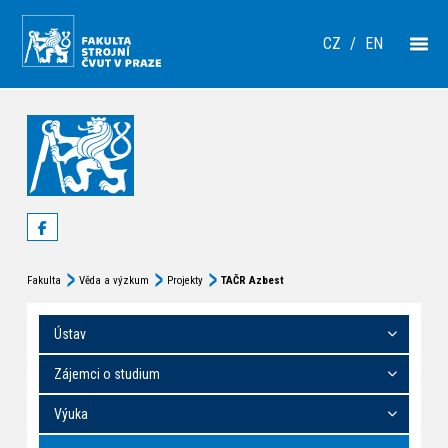
CZ
/
EN
Fakulta
Věda a výzkum
Projekty
TAČR Azbest
Ústav
Zájemci o studium
Výuka