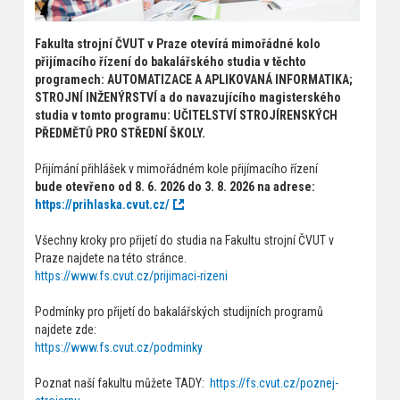
Fakulta strojní ČVUT v Praze otevírá mimořádné kolo
přijímacího řízení do bakalářského studia v těchto
programech: AUTOMATIZACE A APLIKOVANÁ INFORMATIKA;
STROJNÍ INŽENÝRSTVÍ a do navazujícího magisterského
studia v tomto programu: UČITELSTVÍ STROJÍRENSKÝCH
PŘEDMĚTŮ PRO STŘEDNÍ ŠKOLY.
Přijímání přihlášek v mimořádném kole přijímacího řízení
bude otevřeno od 8. 6. 2026 do 3. 8. 2026 na adrese:
https://prihlaska.cvut.cz/
Všechny kroky pro přijetí do studia na Fakultu strojní ČVUT v
Praze najdete na této stránce.
https://www.fs.cvut.cz/prijimaci-rizeni
Podmínky pro přijetí do bakalářských studijních programů
najdete zde:
https://www.fs.cvut.cz/podminky
Poznat naší fakultu můžete TADY:
https://fs.cvut.cz/poznej-