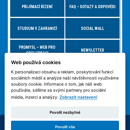
PŘIJÍMACÍ ŘÍZENÍ
FAQ – DOTAZY A ODPOVĚDI
STUDIUM V ZAHRANIČÍ
SOCIAL WALL
PRŮMYSL – WEB PRO
NEWSLETTER
SPOLUPRÁCI
Web používá cookies
K personalizaci obsahu a reklam, poskytování funkcí
NABÍDKY PRÁCE – JOBS FS
VIRTUÁLNÍ PROHLÍDKA
sociálních médií a analýze naší návštěvnosti využíváme
soubory cookie. Informace o tom, jak náš web
používáte, sdílíme se svými partnery pro sociální
OCHRANA OSOBNÍCH
3D TISK NA ČVUT
ÚDAJŮ
média, inzerci a analýzy.
Zobrazit nastavení
Povolit nezbytné
© 2014-2026 ČVUT FS | All rights reserved |
Povolit vše