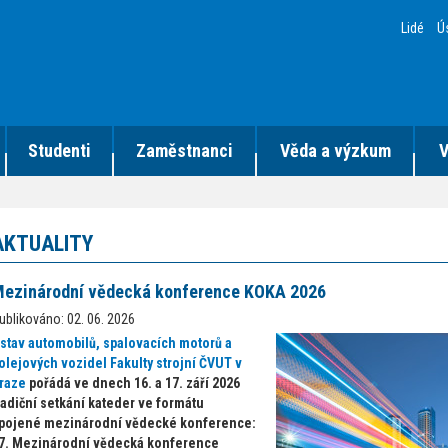
Lidé
Ú
Studenti
Zaměstnanci
Věda a výzkum
V
AKTUALITY
ezinárodní vědecká konference KOKA 2026
ublikováno: 02. 06. 2026
stav automobilů, spalovacích motorů a
olejových vozidel Fakulty strojní ČVUT v
raze
pořádá ve dnech 16. a 17. září 2026
radiční setkání kateder ve formátu
pojené mezinárodní vědecké konference:
7. Mezinárodní vědecká konference