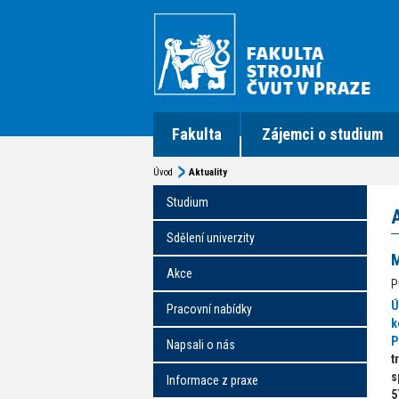
Fakulta
Zájemci o studium
Úvod
Aktuality
Studium
Sdělení univerzity
M
Akce
P
Ú
Pracovní nabídky
k
P
Napsali o nás
t
s
Informace z praxe
5