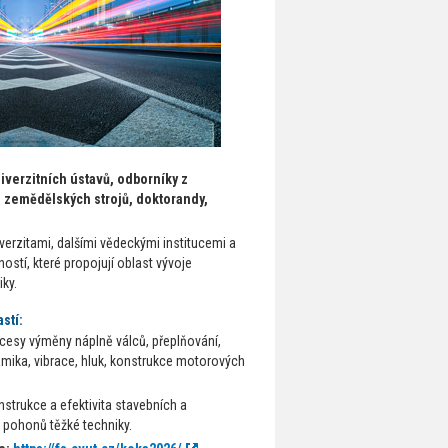
verzitních ústavů, odborníky z
a zemědělských strojů, doktorandy,
erzitami, dalšími vědeckými institucemi a
stí, které propojují oblast vývoje
ky.
stí:
cesy výměny náplně válců, přeplňování,
ynamika, vibrace, hluk, konstrukce motorových
nstrukce a efektivita stavebních a
 pohonů těžké techniky.